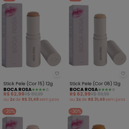
Boca Rosa - Stick Pele (Cor 15) 
Bo
Stick Pele (Cor 15) 12g
Stick Pele (Cor 08) 12g
BOCA ROSA
BOCA ROSA
R$ 62,99
R$ 89,99
R$ 62,99
R$ 89,99
ou
2x
de
R$ 31,49
sem
juros
ou
2x
de
R$ 31,49
sem
juros
-20%
-30%