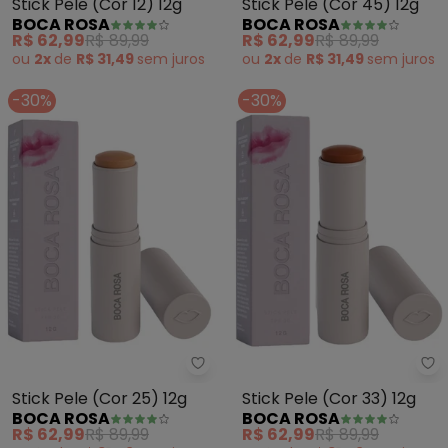
Stick Pele (Cor 12) 12g
Stick Pele (Cor 45) 12g
BOCA ROSA
BOCA ROSA
R$ 62,99
R$ 89,99
R$ 62,99
R$ 89,99
ou
2x
de
R$ 31,49
sem
juros
ou
2x
de
R$ 31,49
sem
juros
-30%
-30%
Boca Rosa - Stick Pele (Cor 25) 
Bo
Stick Pele (Cor 25) 12g
Stick Pele (Cor 33) 12g
BOCA ROSA
BOCA ROSA
R$ 62,99
R$ 89,99
R$ 62,99
R$ 89,99