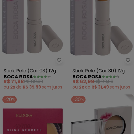
Boca Rosa - Stick Pele (Cor 03) 
Bo
Stick Pele (Cor 03) 12g
Stick Pele (Cor 30) 12g
BOCA ROSA
BOCA ROSA
R$ 71,98
R$ 89,99
R$ 62,99
R$ 89,99
ou
2x
de
R$ 35,99
sem
juros
ou
2x
de
R$ 31,49
sem
juros
-20%
-30%