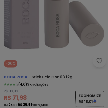
Boca
-20%
BOCA ROSA
-
Stick Pele Cor 03 12g
(
4,0
)
3
avaliações
R$ 89,99
ECONOMIZE
R$ 71,98
R$ 18,01
2x
R$ 35,99
ou
de
sem juros