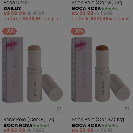
Base Ultra
Stick Pele (Cor 21) 12g
DAILUS
BOCA ROSA
Cobertura(D07 Medio)
R$ 59,99
R$ 99,99
R$ 62,99
R$ 89,99
ou
2x
de
R$ 29,99
sem
juros
ou
2x
de
R$ 31,49
sem
juros
-30%
-30%
Boca Rosa - Stick Pele (Cor 18) 
Bo
Stick Pele (Cor 18) 12g
Stick Pele (Cor 37) 12g
BOCA ROSA
BOCA ROSA
R$ 62,99
R$ 89,99
R$ 62,99
R$ 89,99