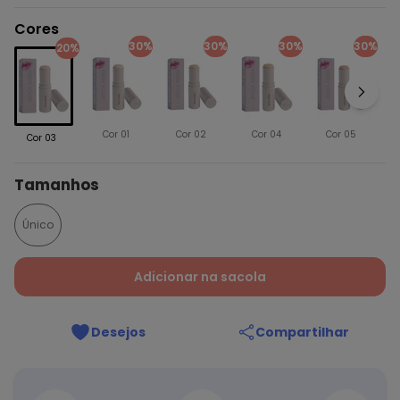
Cores
30%
30%
30%
30%
20%
Cor 01
Cor 02
Cor 04
Cor 05
Cor 03
Tamanhos
Único
Adicionar na sacola
Desejos
Compartilhar