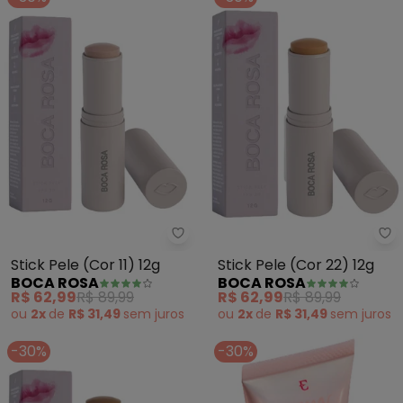
Boca Rosa - Stick Pele (Cor 11) 1
Bo
Stick Pele (Cor 11) 12g
Stick Pele (Cor 22) 12g
BOCA ROSA
BOCA ROSA
R$ 62,99
R$ 89,99
R$ 62,99
R$ 89,99
ou
2x
de
R$ 31,49
sem
juros
ou
2x
de
R$ 31,49
sem
juros
-30%
-30%