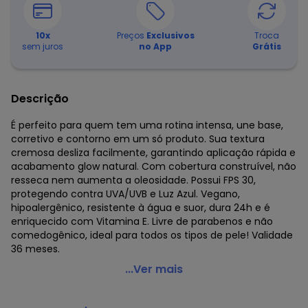
10
x
Preços
Exclusivos
Troca
sem juros
no App
Grátis
Descrição
É perfeito para quem tem uma rotina intensa, une base,
corretivo e contorno em um só produto. Sua textura
cremosa desliza facilmente, garantindo aplicação rápida e
acabamento glow natural. Com cobertura construível, não
resseca nem aumenta a oleosidade. Possui FPS 30,
protegendo contra UVA/UVB e Luz Azul. Vegano,
hipoalergênico, resistente à água e suor, dura 24h e é
enriquecido com Vitamina E. Livre de parabenos e não
comedogênico, ideal para todos os tipos de pele! Validade
36 meses.
Boca Rosa - Stick Pele Cor 03 12g
...Ver mais
Código do produto: 3882863
Fornecedor: DISTRIBUIDORA OK EIRELI / CNPJ