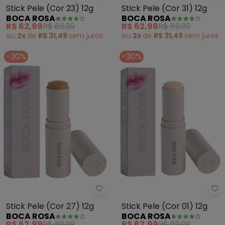
Stick Pele (Cor 23) 12g
Stick Pele (Cor 31) 12g
BOCA ROSA
BOCA ROSA
R$ 62,99
R$ 89,99
R$ 62,99
R$ 89,99
ou
2x
de
R$ 31,49
sem
juros
ou
2x
de
R$ 31,49
sem
juros
-30%
-30%
Boca Rosa - Stick Pele (Cor 27) 
Bo
Stick Pele (Cor 27) 12g
Stick Pele (Cor 01) 12g
BOCA ROSA
BOCA ROSA
R$ 62,99
R$ 89,99
R$ 62,99
R$ 89,99