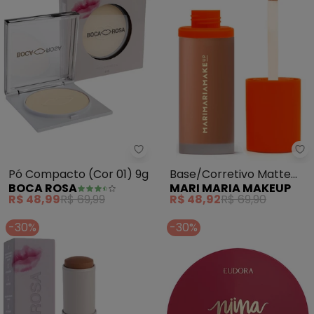
Boca Rosa - Pó Compacto (Cor 
Ma
Pó Compacto (Cor 01) 9g
Base/Corretivo Matte
BOCA ROSA
MARI MARIA MAKEUP
Velvet Skin (Bege Escuro)
R$ 48,99
R$ 69,99
R$ 48,92
R$ 69,90
-30%
-30%