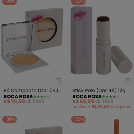
-20%
-30%
Boca Rosa - Pó Compacto (Cor
Bo
Pó Compacto (Cor 04)
Stick Pele (Cor 48) 12g
BOCA ROSA
BOCA ROSA
9g
R$ 55,98
R$ 69,99
R$ 62,99
R$ 89,99
ou
2x
de
R$ 31,49
sem
juros
-30%
-30%