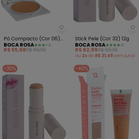
Boca Rosa - Pó Compacto (Cor
Bo
Pó Compacto (Cor 06)
Stick Pele (Cor 32) 12g
BOCA ROSA
BOCA ROSA
9g
R$ 55,98
R$ 69,99
R$ 62,99
R$ 89,99
ou
2x
de
R$ 31,49
sem
juros
-30%
-40%