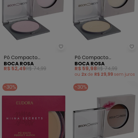
Boca Rosa - Pó Compacto Trans
Bo
Pó Compacto
Pó Compacto
BOCA ROSA
BOCA ROSA
Translúcido (Jujuba) 9g
Translúcido (Cuscuz) 9g
R$ 52,49
R$ 74,99
R$ 59,98
R$ 74,99
ou
2x
de
R$ 29,99
sem
juros
-30%
-30%