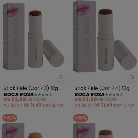
Boca Rosa - Stick Pele (Cor 43) 
Bo
Stick Pele (Cor 43) 12g
Stick Pele (Cor 44) 12g
BOCA ROSA
BOCA ROSA
R$ 62,99
R$ 89,99
R$ 62,99
R$ 89,99
ou
2x
de
R$ 31,49
sem
juros
ou
2x
de
R$ 31,49
sem
juros
-30%
-30%