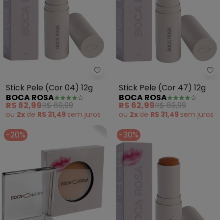
Boca Rosa - Stick Pele (Cor 04)
Bo
Stick Pele (Cor 04) 12g
Stick Pele (Cor 47) 12g
BOCA ROSA
BOCA ROSA
R$ 62,99
R$ 89,99
R$ 62,99
R$ 89,99
ou
2x
de
R$ 31,49
sem
juros
ou
2x
de
R$ 31,49
sem
juros
-20%
-30%