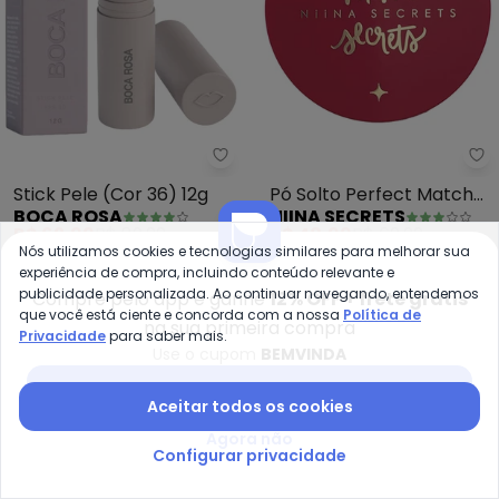
Boca Rosa - Stick Pele (Cor 36) 
Ni
Stick Pele (Cor 36) 12g
Pó Solto Perfect Match
BOCA ROSA
NIINA SECRETS
(Cor 1)
R$ 62,99
R$ 89,99
R$ 48,99
R$ 69,99
Nós utilizamos cookies e tecnologias similares para melhorar sua
ou
2x
de
R$ 31,49
sem
juros
experiência de compra, incluindo conteúdo relevante e
publicidade personalizada. Ao continuar navegando, entendemos
Compre pelo app e ganhe
12% OFF + frete grátis
-30%
-30%
que você está ciente e concorda com a nossa
Política de
na sua primeira compra
Privacidade
para saber mais.
Use o cupom
BEMVINDA
Baixar app Posthaus
Aceitar todos os cookies
Agora não
Configurar privacidade