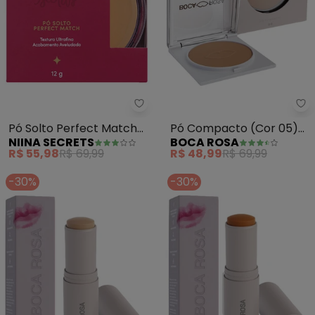
Niina Secrets - Pó Solto Perfec
Bo
Pó Solto Perfect Match
Pó Compacto (Cor 05)
NIINA SECRETS
BOCA ROSA
(Cor 4) -12g
9g
R$ 55,98
R$ 69,99
R$ 48,99
R$ 69,99
-30%
-30%