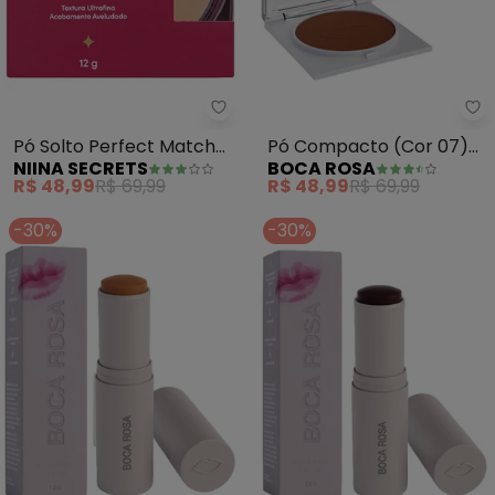
Niina Secrets - Pó Solto Perfect
Bo
Pó Solto Perfect Match
Pó Compacto (Cor 07)
NIINA SECRETS
BOCA ROSA
(Cor 3)
9g
R$ 48,99
R$ 69,99
R$ 48,99
R$ 69,99
-30%
-30%