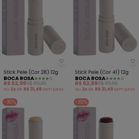
Boca Rosa - Stick Pele (Cor 28) 
Bo
Stick Pele (Cor 28) 12g
Stick Pele (Cor 41) 12g
BOCA ROSA
BOCA ROSA
R$ 62,99
R$ 89,99
R$ 62,99
R$ 89,99
ou
2x
de
R$ 31,49
sem
juros
ou
2x
de
R$ 31,49
sem
juros
-30%
-30%