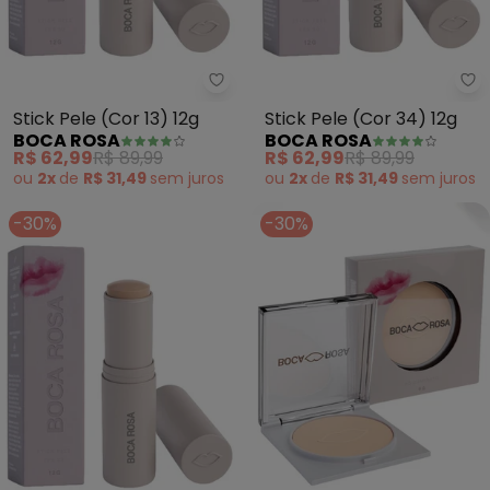
Boca Rosa - Stick Pele (Cor 13) 
Bo
Stick Pele (Cor 13) 12g
Stick Pele (Cor 34) 12g
BOCA ROSA
BOCA ROSA
R$ 62,99
R$ 89,99
R$ 62,99
R$ 89,99
ou
2x
de
R$ 31,49
sem
juros
ou
2x
de
R$ 31,49
sem
juros
-30%
-30%