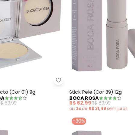
ck Pele (Cor 31) 12g
Boca Rosa - Pó Compacto (Cor 
to (Cor 01) 9g
Stick Pele (Cor 39) 12g
SA
BOCA ROSA
$ 69,99
R$ 62,99
R$ 89,99
ou
2x
de
R$ 31,49
sem
juros
-30%