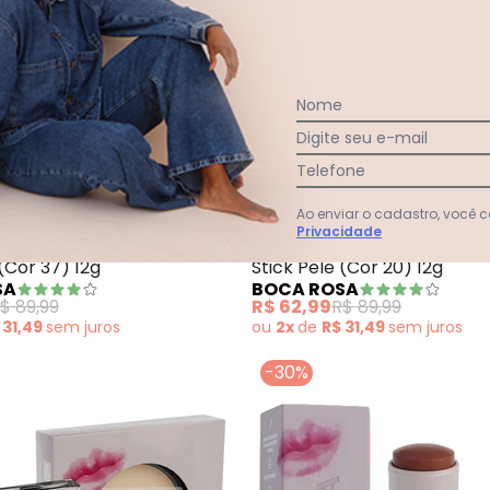
Nome
Digite seu e-mail
Telefone
Ao enviar o cadastro, você
Privacidade
ck Pele (Cor 14) 12g
Boca Rosa - Stick Pele (Cor 37) 
 (Cor 37) 12g
Stick Pele (Cor 20) 12g
SA
BOCA ROSA
$ 89,99
R$ 62,99
R$ 89,99
 31,49
sem
juros
ou
2x
de
R$ 31,49
sem
juros
-30%