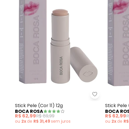
Boca Rosa - Sti
Stick Pele (Cor 11) 12g
Stick Pele 
BOCA ROSA
BOCA RO
R$ 62,99
R$ 89,99
R$ 62,99
R
ou
2x
de
R$ 31,49
sem
juros
ou
2x
de
R$