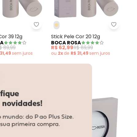
 Pele Cor 45 12g
Boca Rosa - Stick Pele Cor 39 12g
Boca Rosa
Sti
Cor 39 12g
Stick Pele Cor 20 12g
BO
SA
BOCA ROSA
R$ 
$ 89,99
R$ 62,99
R$ 89,99
ou
 31,49
sem
juros
ou
2x
de
R$ 31,49
sem
juros
-30%