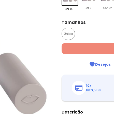
Cor 01
Cor 02
Cor 05
Tamanhos
Único
Desejos
10
x
sem juros
Descrição