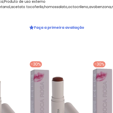
ca;Produto de uso externo
xietanol,acetato tocoferila,homossalato,octocrileno,avobenzona,me
Faça a primeira avaliação
-30%
-30%