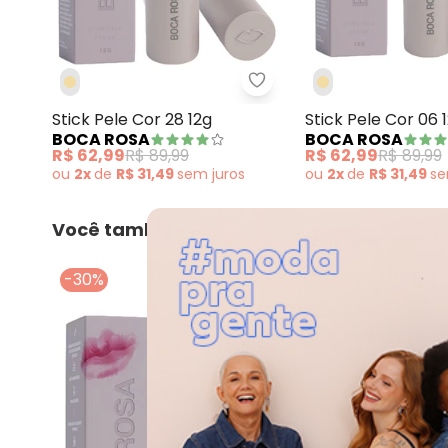
Boca Rosa - Stick Pele C
Stick Pele Cor 28 12g
Stick Pele Cor 06 
BOCA ROSA
BOCA ROSA
R$ 62,99
R$ 89,99
R$ 62,99
R$ 89,99
ou
2x
de
R$ 31,49
sem
juros
ou
2x
de
R$ 31,49
s
Você também pode gostar
-30%
-30%