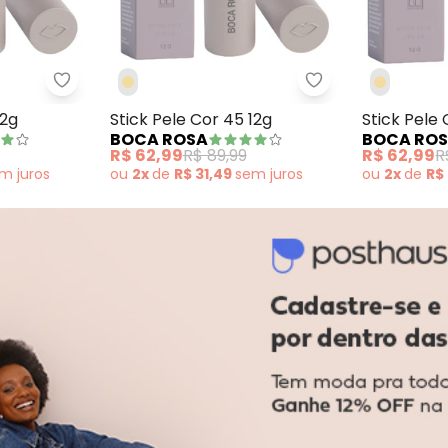
or 28 12g
Boca Rosa - Stick Pele Cor 06 12g
Boca Rosa - Stick
12g
Stick Pele Cor 45 12g
Stick Pele 
BOCA ROSA
BOCA RO
R$ 62,99
R$ 89,99
R$ 62,99
R
em
juros
ou
2x
de
R$ 31,49
sem
juros
ou
2x
de
R$
-30%