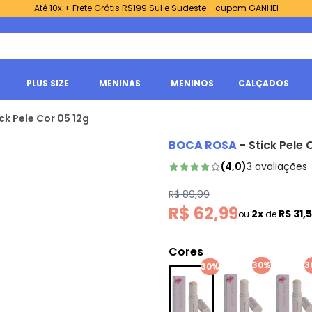
Até 10x + Frete Grátis R$199 Sul e Sudeste - cupom GANHEI
PLUS SIZE
MENINAS
MENINOS
CALÇADOS
ck Pele Cor 05 12g
BOCA ROSA
-
Stick Pele 
(
4,0
)
3
avaliações
R$ 89,99
R$ 62,99
2x
R$ 31,
ou
de
Cores
30%
3
30%