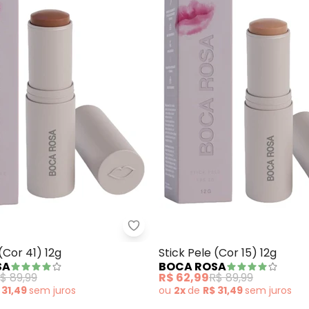
ck Pele (Cor 11) 12g
Boca Rosa - Stick Pele (Cor 41) 
(Cor 41) 12g
Stick Pele (Cor 15) 12g
SA
BOCA ROSA
$ 89,99
R$ 62,99
R$ 89,99
 31,49
sem
juros
ou
2x
de
R$ 31,49
sem
juros