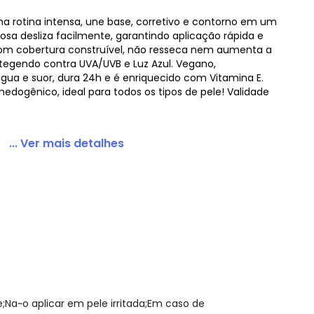
a rotina intensa, une base, corretivo e contorno em um
osa desliza facilmente, garantindo aplicação rápida e
om cobertura construível, não resseca nem aumenta a
rotegendo contra UVA/UVB e Luz Azul. Vegano,
água e suor, dura 24h e é enriquecido com Vitamina E.
edogênico, ideal para todos os tipos de pele! Validade
... Ver mais detalhes
;Na~o aplicar em pele irritada;Em caso de