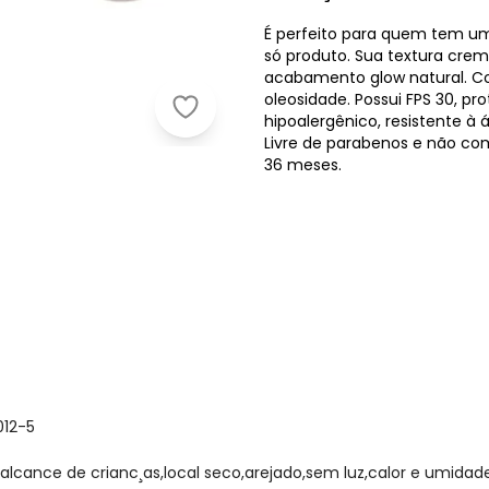
É perfeito para quem tem um
só produto. Sua textura crem
acabamento glow natural. C
oleosidade. Possui FPS 30, p
Boca Rosa - Stick Pele Cor 05 12g
hipoalergênico, resistente à 
Livre de parabenos e não com
36 meses.
012-5
lcance de crianc¸as,local seco,arejado,sem luz,calor e umidade