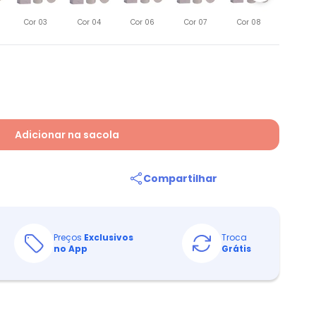
Cor 09
Cor 03
Cor 04
Cor 06
Cor 07
Cor 08
Adicionar na sacola
Compartilhar
Preços
Exclusivos
Troca
no App
Grátis