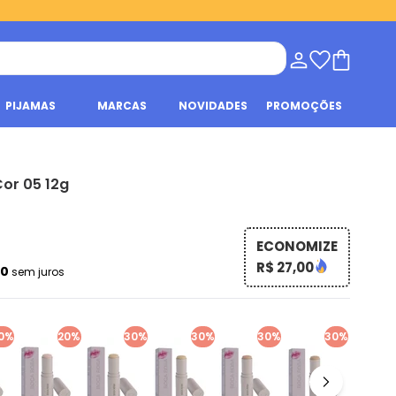
PIJAMAS
MARCAS
NOVIDADES
PROMOÇÕES
Cor 05 12g
ECONOMIZE
R$ 27,00
50
sem juros
0%
20%
30%
30%
30%
30%