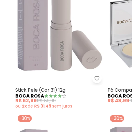
Boca Rosa - Sti
Stick Pele (Cor 31) 12g
Pó Compac
BOCA ROSA
BOCA RO
R$ 62,99
R$ 89,99
R$ 48,99
R
ou
2x
de
R$ 31,49
sem
juros
-30%
-30%