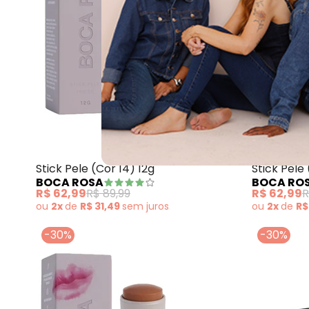
Boca Rosa - Sti
Stick Pele (Cor 14) 12g
Stick Pele
BOCA ROSA
BOCA RO
R$ 62,99
R$ 89,99
R$ 62,99
R
ou
2x
de
R$ 31,49
sem
juros
ou
2x
de
R$
-30%
-30%