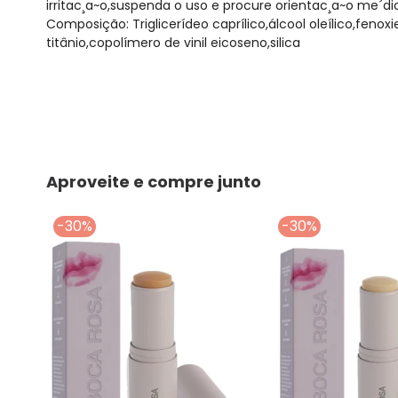
irritac¸a~o,suspenda o uso e procure orientac¸a~o me´di
Composição: Triglicerídeo caprílico,álcool oleílico,feno
titânio,copolímero de vinil eicoseno,silica
Aproveite e compre junto
-30%
-30%