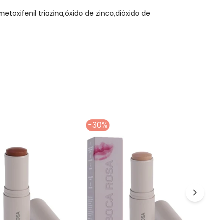
toxifenil triazina,óxido de zinco,dióxido de
-30%
-