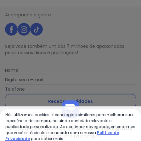
Acompanhe a gente
Seja você também um dos 7 milhões de apaixonados
pelas nossas dicas e promoções!
Nome
Digite seu e-mail
Telefone
Receber novidades
Nós utilizamos cookies e tecnologias similares para melhorar sua
Ao enviar o cadastro, você concorda com a nossa
Política
experiência de compra, incluindo conteúdo relevante e
de Privacidade
publicidade personalizada. Ao continuar navegando, entendemos
Compre pelo app e ganhe
12% OFF + frete grátis
que você está ciente e concorda com a nossa
Política de
na sua primeira compra
Privacidade
para saber mais.