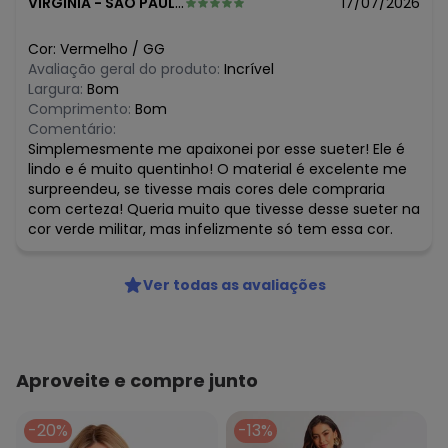
VIRGINIA
-
SAO PAULO - SP
17/07/2026
Cor:
Vermelho
/
GG
Avaliação geral do produto:
Incrível
Largura:
Bom
Comprimento:
Bom
Comentário:
Simplemesmente me apaixonei por esse sueter! Ele é
lindo e é muito quentinho! O material é excelente me
surpreendeu, se tivesse mais cores dele compraria
com certeza! Queria muito que tivesse desse sueter na
cor verde militar, mas infelizmente só tem essa cor.
Ver todas as avaliações
Aproveite e compre junto
-20%
-13%