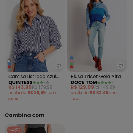
Quintess - Camisa Listrado Azul
Doce 
Camisa Listrado Azul
Blusa Tricot Gola Alta
QUINTESS
DOCE TOM
Marinho em Tecido de
Bicolor Azul
R$ 143,99
R$ 179,99
R$ 129,99
R$ 149,99
Poliéster
ou
4x
de
R$ 35,99
sem
ou
4x
de
R$ 32,49
sem
juros
juros
Combina com
-43%