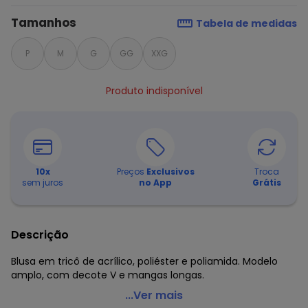
Tamanhos
Tabela de medidas
P
M
G
GG
XXG
Produto indisponível
10
x
Preços
Exclusivos
Troca
sem juros
no App
Grátis
Descrição
Blusa em tricô de acrílico, poliéster e poliamida. Modelo
amplo, com decote V e mangas longas.
Quintess - Suéter em Tricô Marinho Decote V
...Ver mais