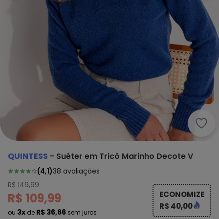
Quin
QUINTESS
-
Suéter em Tricô Marinho Decote V
(
4,1
)
38
avaliações
R$ 149,99
ECONOMIZE
R$ 109,99
R$ 40,00
3x
R$ 36,66
ou
de
sem juros