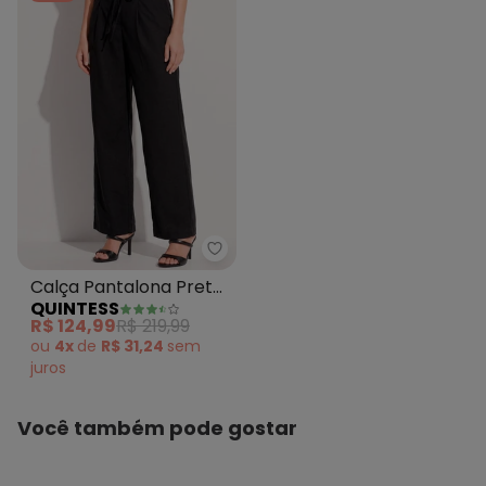
Quintess - Calça Pantalona Pre
Calça Pantalona Preta
QUINTESS
em Viscose e Linho
R$ 124,99
R$ 219,99
com Cintura Alta
ou
4x
de
R$ 31,24
sem
juros
Você também pode gostar