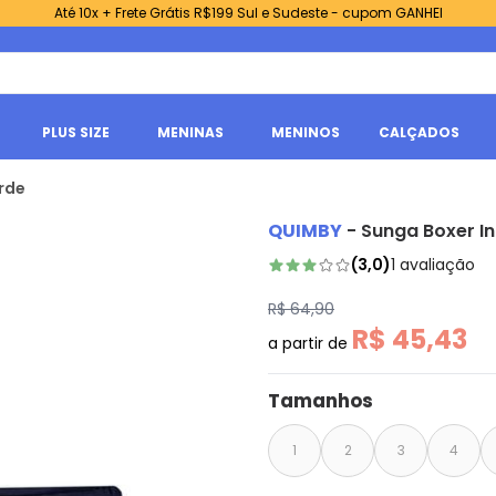
Até 10x + Frete Grátis R$199 Sul e Sudeste - cupom GANHEI
PLUS SIZE
MENINAS
MENINOS
CALÇADOS
rde
QUIMBY
-
Sunga Boxer In
(
3,0
)
1
avaliação
R$ 64,90
R$ 45,43
a partir de
Tamanhos
1
2
3
4