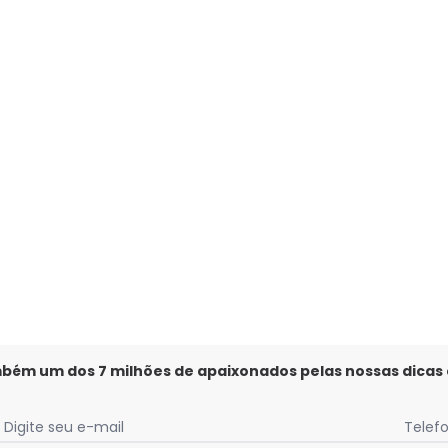
ra Infantil Menino Verde
mbém um dos 7 milhões de apaixonados pelas nossas dicas
Digite seu e-mail
Telef