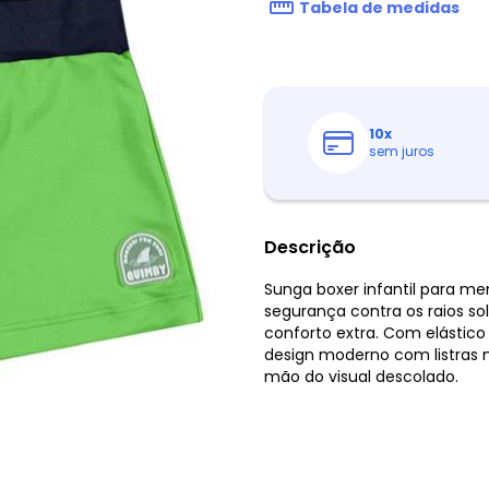
Tabela de medidas
10
x
sem juros
Descrição
Sunga boxer infantil para m
segurança contra os raios so
conforto extra. Com elástico
design moderno com listras n
mão do visual descolado.