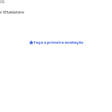
CO.
er 10%elastano
gum dia do mês, para o menor tamanho disponível.
Faça a primeira avaliação
Nome
Digite seu e-mail
Telefone
Ao enviar o cadastro, você
Privacidade