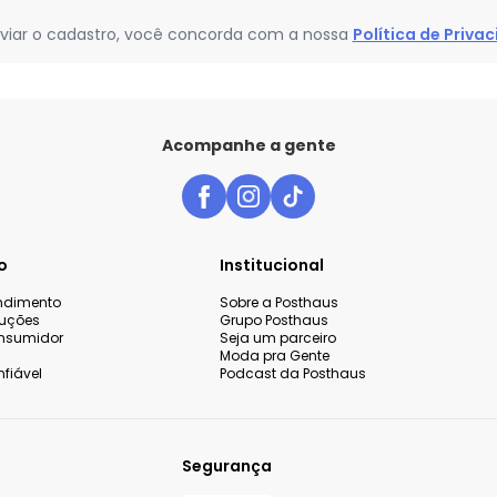
viar o cadastro, você concorda com a nossa
Política de Priva
Acompanhe a gente
o
Institucional
endimento
Sobre a Posthaus
luções
Grupo Posthaus
nsumidor
Seja um parceiro
Moda pra Gente
fiável
Podcast da Posthaus
Segurança