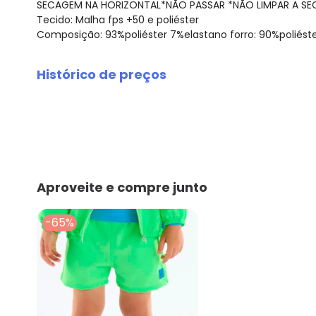
SECAGEM NA HORIZONTAL*NÃO PASSAR *NÃO LIMPAR A SE
Tecido: Malha fps +50 e poliéster
Composição: 93%poliéster 7%elastano forro: 90%poliést
Histórico de preços
O preço apresentado abaixo é o menor oferecido em al
agosto/2026
julho/2026
junho/2026
maio/2026
abril/2026
Aproveite e compre junto
março/2026
fevereiro/2026
-65%