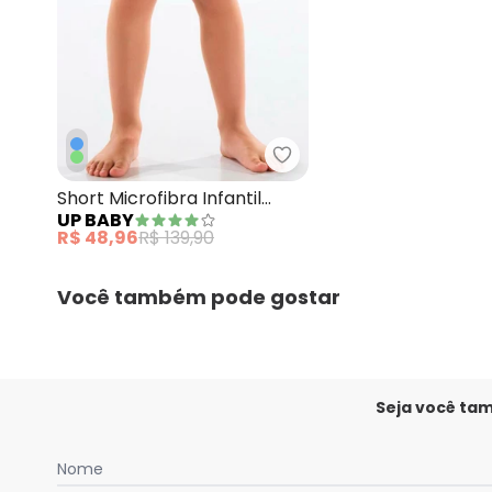
Up Baby - Short Microfib
Short Microfibra Infantil
UP BABY
Menino Verde
R$ 48,96
R$ 139,90
Você também pode gostar
Seja você ta
Nome