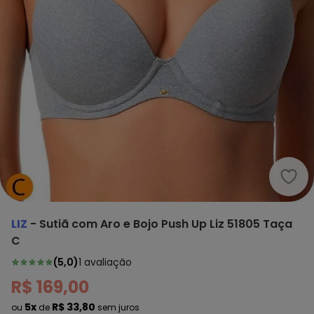
Liz 
LIZ
-
Sutiã com Aro e Bojo Push Up Liz 51805 Taça
C
(
5,0
)
1
avaliação
R$ 169,00
5x
R$ 33,80
ou
de
sem juros