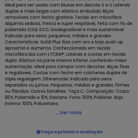
Ideal para ser usado com blusas em decote V e U Laterais
duplas e mais largas com elástico embutido Alças
removíveis com fecho giratório Tecido em microfibra
Alquimia sedosa, fresca e super respirável, feita com fio de
poliamida SOUL ECO, biodegradável e mais sustentável
Indicado para seios: pequenos, médios e grandes
Características: Sutiã Plus Size com aro e bojo push up.
Aproxima e aumenta. Confeccionado em tecido
microfibra lisa com LYCRA®. Laterais e costas em tecido
duplo. Elástico na parte interna inferior conferindo maior
sustentação. Ideal para compor com decotes. Alças fixas
e reguláveis. Costas com fecho em colchetes duplos de
tripla regulagem. Diferenciais: Indicado para seios
separados ou juntos. Pequenos, médios e grandes. Firmes
ou flácidos. Outros Detalhes: Taça C. Composição: Corpo:
85% Poliamida e 15% Elastano. Forro: 100% Poliéster. Bojo
interno: 100% Poliuretano.
Liz - Sutiã com Aro e Bojo Push Up Liz 51805 Taça C
...Ver mais
Código do produto: 21922422
Colecao : LIZ C
Faça a primeira avaliação