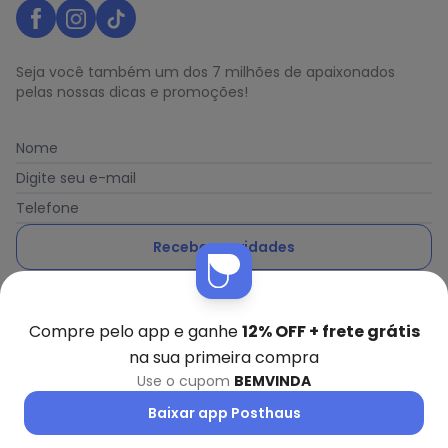
Seja você também um dos 7 milhões de apaixonados
pelas nossas dicas e promoções!
Nome
Digite seu e-mail
Telefone
Receber novidades
Ao enviar o cadastro, você concorda com a nossa
Política
de Privacidade
Compre pelo app e ganhe
12% OFF + frete grátis
na sua primeira compra
Use o cupom
BEMVINDA
Posthaus é uma marca da Posthaus Ltda / CNPJ:
Baixar app Posthaus
80.462.138/0001-41