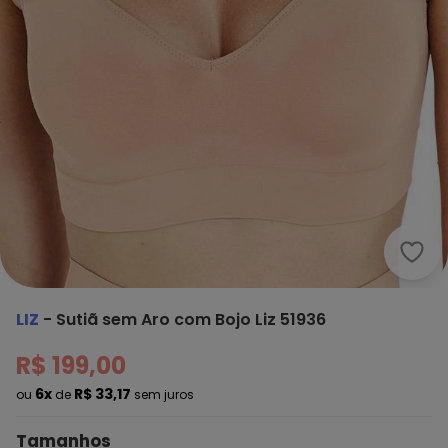
Liz 
LIZ
-
Sutiã sem Aro com Bojo Liz 51936
R$ 199,00
6x
R$ 33,17
ou
de
sem juros
Tamanhos