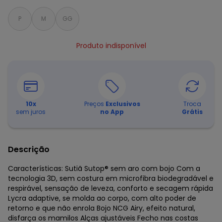
P
M
GG
Produto indisponível
10
x
Preços
Exclusivos
Troca
sem juros
no App
Grátis
Descrição
Características: Sutiã Sutop® sem aro com bojo Com a
tecnologia 3D, sem costura em microfibra biodegradável e
respirável, sensação de leveza, conforto e secagem rápida
Lycra adaptive, se molda ao corpo, com alto poder de
retorno e que não enrola Bojo NCG Airy, efeito natural,
disfarça os mamilos Alças ajustáveis Fecho nas costas