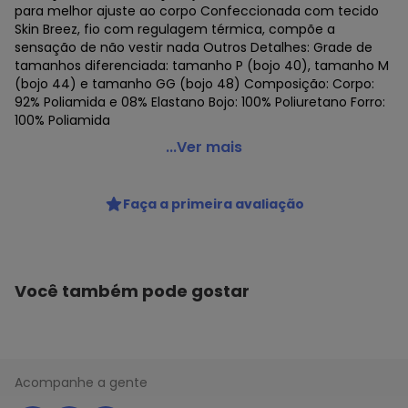
para melhor ajuste ao corpo Confeccionada com tecido
Skin Breez, fio com regulagem térmica, compõe a
sensação de não vestir nada Outros Detalhes: Grade de
tamanhos diferenciada: tamanho P (bojo 40), tamanho M
(bojo 44) e tamanho GG (bojo 48) Composição: Corpo:
92% Poliamida e 08% Elastano Bojo: 100% Poliuretano Forro:
100% Poliamida
Liz - Sutiã sem Aro com Bojo Liz 51936
...Ver mais
Código do produto: 23688474
Colecao : LIZ B
Faça a primeira avaliação
Você também pode gostar
Acompanhe a gente