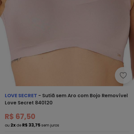
Love
LOVE SECRET
-
Sutiã sem Aro com Bojo Removível
Love Secret 840120
R$ 67,50
2x
R$ 33,75
ou
de
sem juros