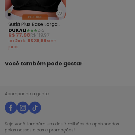
Dukali - Sutiã Plus Base Larga P
Sutiã Plus Base Larga
DUKALI
Preto
R$ 77,98
R$ 119,97
ou
2x
de
R$ 38,99
sem
juros
Você também pode gostar
Acompanhe a gente
Seja você também um dos 7 milhões de apaixonados
pelas nossas dicas e promoções!