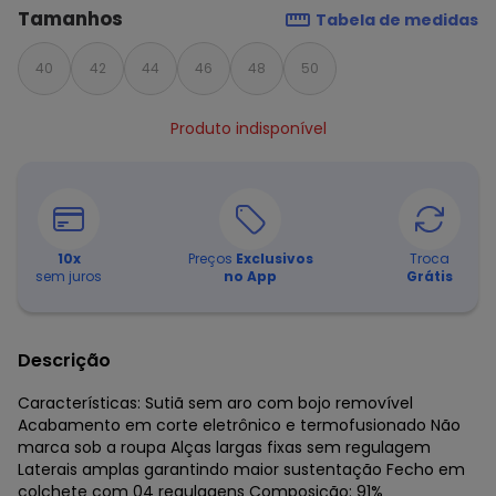
Tamanhos
Tabela de medidas
40
42
44
46
48
50
Produto indisponível
10
x
Preços
Exclusivos
Troca
sem juros
no App
Grátis
Descrição
Características: Sutiã sem aro com bojo removível
Acabamento em corte eletrônico e termofusionado Não
marca sob a roupa Alças largas fixas sem regulagem
Laterais amplas garantindo maior sustentação Fecho em
colchete com 04 regulagens Composição: 91%