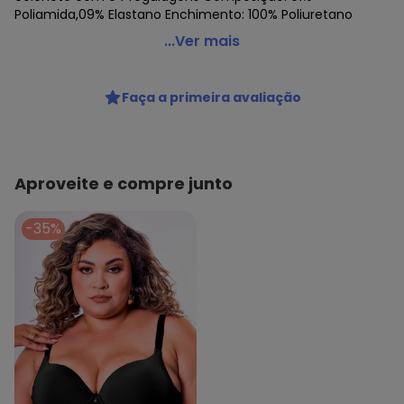
Poliamida,09% Elastano Enchimento: 100% Poliuretano
Love Secret - Sutiã sem Aro com Bojo Removível Love
...Ver mais
Secret 840120
Código do produto: 23410903
Faça a primeira avaliação
Colecao : LASER COMFORT
Aproveite e compre junto
-35%