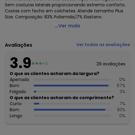
Sem costuras laterais proporcionando extremo conforto.
Costas com fecho em colchetes. Atende tamanho Plus
Size. Composição: 83% Poliamida,17% Elastano.
Demillus - Sutiã sem Aro e sem Bojo Bourbon Demillus
...Ver mais
61407
Código do produto: 22583160
Avaliações
Ver todas as avaliações
Colecao : COTELÊ
3.9
29
avaliações
O que as clientes acharam da largura?
Apertado
0
%
Bom
97
%
Folgado
3
%
O que as clientes acharam do comprimento?
Curto
7
%
Bom
93
%
Longo
0
%