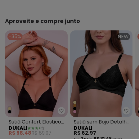
Aproveite e compre junto
-35%
NEW
Dukali - Sutiã Confort Elastico 
Dukal
Sutiã Confort Elastico
Sutiã sem Bojo Detalhe
DUKALI
DUKALI
Base Preto
de Renda Preto
R$ 58,48
R$ 89,97
R$ 62,97
ou
2x
de
R$ 31,48
sem