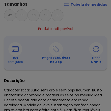
Tamanhos
Tabela de medidas
42
44
46
48
50
Produto indisponível
10
x
Preços
Exclusivos
Troca
sem juros
no App
Grátis
Descrição
Característica: Sutiã sem aro e sem bojo Bourbon. Busto
anatômico acomoda e modela os seios na medida ideal.
Decote acentuado com acabamento em renda
detalhada. Modelo de leve sustentação confeccionado
em microfibra com efeito cotelê. Alças fixas reguláveis.