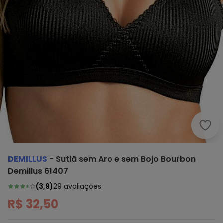
Demi
DEMILLUS
-
Sutiã sem Aro e sem Bojo Bourbon
Demillus 61407
(
3,9
)
29
avaliações
R$ 32,50