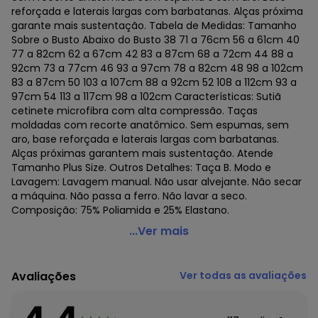
reforçada e laterais largas com barbatanas. Alças próxima
garante mais sustentação. Tabela de Medidas: Tamanho
Sobre o Busto Abaixo do Busto 38 71 a 76cm 56 a 61cm 40
77 a 82cm 62 a 67cm 42 83 a 87cm 68 a 72cm 44 88 a
92cm 73 a 77cm 46 93 a 97cm 78 a 82cm 48 98 a 102cm
83 a 87cm 50 103 a 107cm 88 a 92cm 52 108 a 112cm 93 a
97cm 54 113 a 117cm 98 a 102cm Características: Sutiã
cetinete microfibra com alta compressão. Taças
moldadas com recorte anatômico. Sem espumas, sem
aro, base reforçada e laterais largas com barbatanas.
Alças próximas garantem mais sustentação. Atende
Tamanho Plus Size. Outros Detalhes: Taça B. Modo e
Lavagem: Lavagem manual. Não usar alvejante. Não secar
a máquina. Não passa a ferro. Não lavar a seco.
Composição: 75% Poliamida e 25% Elastano.
Demillus - Sutiã Sustentação Gallard Control Demillus
...Ver mais
78808/78908 Taça B
Código do produto: 20435696
Avaliações
Ver todas as avaliações
Colecao : BASICO TODO DIA