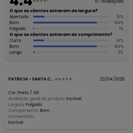
4.4
117
avaliações
O que as clientes acharam da largura?
Apertado
15
%
Bom
84
%
Folgado
1
%
O que as clientes acharam do comprimento?
Curto
14
%
Bom
84
%
Longo
2
%
PATRICIA
-
SANTA CECILIA - SC
22/04/2026
Cor:
Preto
/
46
Avaliação geral do produto:
Incrível
Largura:
Folgado
Comprimento:
Bom
Comentário:
Incrível