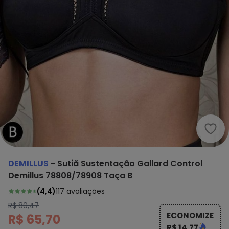
Demi
DEMILLUS
-
Sutiã Sustentação Gallard Control
Demillus 78808/78908 Taça B
(
4,4
)
117
avaliações
R$ 80,47
ECONOMIZE
R$ 65,70
R$ 14,77