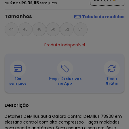
2x
R$ 32,85
ou
de
sem juros
Tamanhos
Tabela de medidas
44
46
48
50
52
54
Produto indisponível
10
x
Preços
Exclusivos
Troca
sem juros
no App
Grátis
Descrição
Detalhes DeMillus Sutiã Gallard Control DeMillus 78908 em
elastano control com alta compressão. Taças moldadas
com recorte anatômica. Sem espuma e sem aro. Base