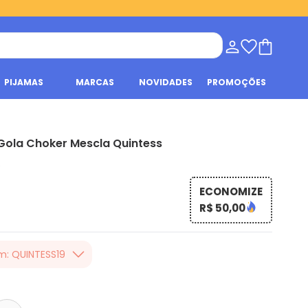
PIJAMAS
MARCAS
NOVIDADES
PROMOÇÕES
Gola Choker Mescla Quintess
s
ECONOMIZE
R$ 50,00
m: QUINTESS19
er valor, usando o
 toda loja Quintess,