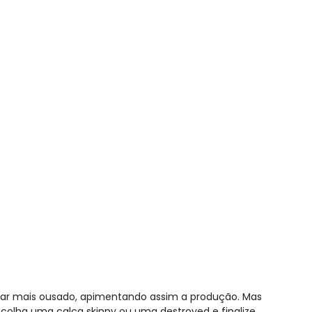
r Mescla Quintess
rnar mais ousado, apimentando assim a produção. Mas
scolha uma calça skinny ou uma destroyed e finalize