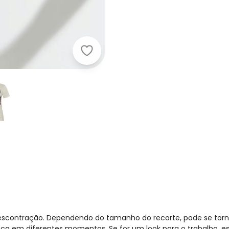
Quintess - T-Shirt com Gola Choke
e descontração. Dependendo do tamanho do recorte, pode se to
eça em diferentes momentos. Se for um look para o trabalho, e