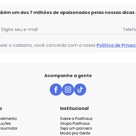
mbém um dos 7 milhões de apaixonados pelas nossas dicas
Digite seu e-mail
Telef
viar o cadastro, você concorda com a nossa
Política de Priva
Acompanhe a gente
o
Institucional
endimento
Sobre a Posthaus
luções
Grupo Posthaus
nsumidor
Seja um parceiro
Moda pra Gente