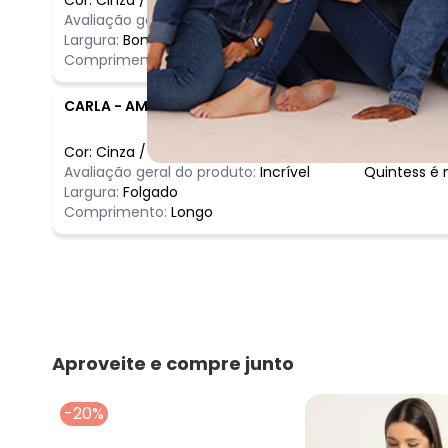
Avaliação geral do produto:
Incrível
Ótimo
Largura:
Bom
Comprimento:
Bom
CARLA
-
AMERICANA - SP
Cor:
Cinza
/
M
Comentário
Avaliação geral do produto:
Incrível
Quintess é m
Largura:
Folgado
Comprimento:
Longo
Aproveite e compre junto
-20%