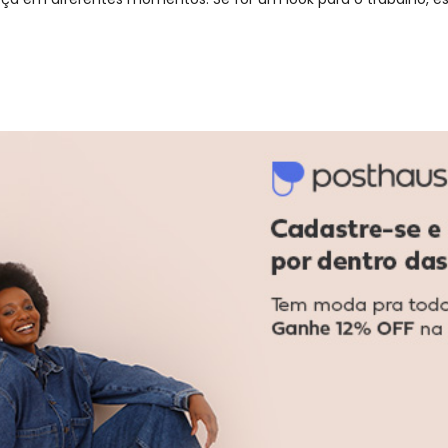
gum dia do mês, para o menor tamanho disponível.
acharam da largura?
O que as cli
3
%
Curto
81
%
Bom
16
%
Longo
: