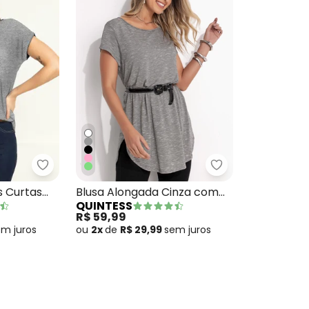
ina Básica Gola V Cinza
Quintess - Blusa com Mangas Curtas Mescla
Quintess - Blus
 Curtas
Blusa Alongada Cinza com
QUINTESS
Barra Arrendondada
R$ 59,99
em
juros
ou
2x
de
R$ 29,99
sem
juros