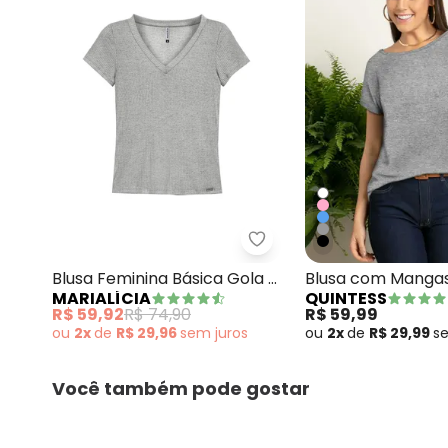
Marialícia - Blusa Femin
Blusa Feminina Básica Gola V
Blusa com Mangas
MARIALÍCIA
QUINTESS
Cinza
Mescla
R$ 59,92
R$ 74,90
R$ 59,99
ou
2x
de
R$ 29,96
sem
juros
ou
2x
de
R$ 29,99
s
Você também pode gostar