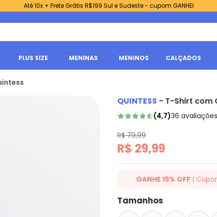
Até 10x + Frete Grátis R$199 Sul e Sudeste - cupom GANHEI
PLUS SIZE
MENINAS
MENINOS
CALÇADOS
uintess
QUINTESS
-
T-Shirt com 
(
4,7
)
36
avaliaçõe
R$ 79,99
R$ 29,99
GANHE 19% OFF
| Cupo
Ganhe 19% OFF Extra em qualqu
Tamanhos
cupom: QUINTESS19. Válido para
até 07/08/2026.