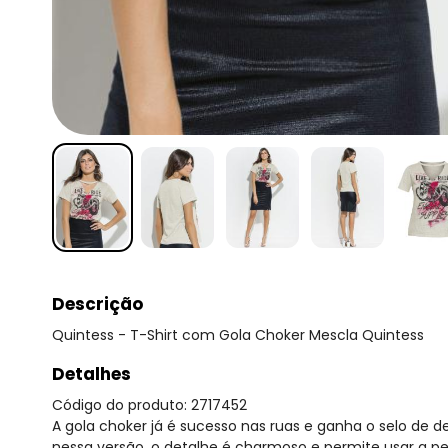
Descrição
Quintess - T-Shirt com Gola Choker Mescla Quintess
Detalhes
Código do produto: 2717452
A gola choker já é sucesso nas ruas e ganha o selo d
nessa versão, o detalhe é charmoso e permite usar a p