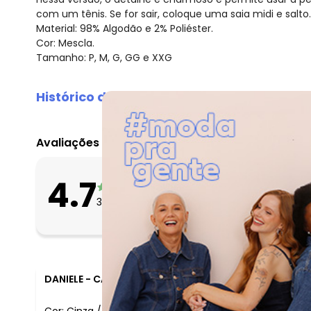
com um tênis. Se for sair, coloque uma saia midi e salto.
Material: 98% Algodão e 2% Poliéster.
Cor: Mescla.
Tamanho: P, M, G, GG e XXG
Histórico de preços
O preço apresentado abaixo é o menor oferecido em al
agosto/2026
Avaliações
julho/2026
junho/2026
O que as clientes 
4.7
maio/2026
Apertado
36
avaliações
Bom
abril/2026
Folgado
março/2026
fevereiro/2026
DANIELE
-
CAMPOS DOS GOYTACAZES - RJ
Cor:
Cinza
/
GG
Comentário