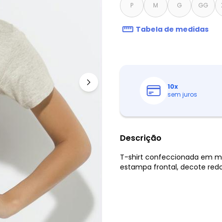
P
M
G
GG
Tabela de medidas
10
x
sem juros
Descrição
T-shirt confeccionada em m
estampa frontal, decote re