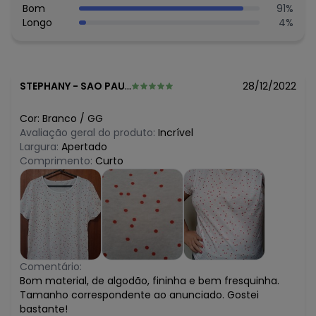
Bom
91
%
Longo
4
%
STEPHANY
-
SAO PAULO - SP
28/12/2022
Cor:
Branco
/
GG
Avaliação geral do produto:
Incrível
Largura:
Apertado
Comprimento:
Curto
Comentário:
Bom material, de algodão, fininha e bem fresquinha.
Tamanho correspondente ao anunciado. Gostei
bastante!