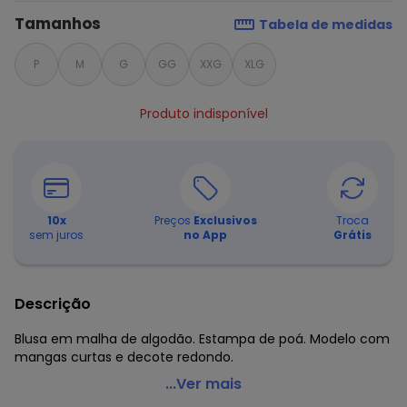
Tamanhos
Tabela de medidas
P
M
G
GG
XXG
XLG
Produto indisponível
10
x
Preços
Exclusivos
Troca
sem juros
no App
Grátis
Descrição
Blusa em malha de algodão. Estampa de poá. Modelo com
mangas curtas e decote redondo.
Moda Pop - T-Shirt Rosa Poá com Mangas Curtas
...Ver mais