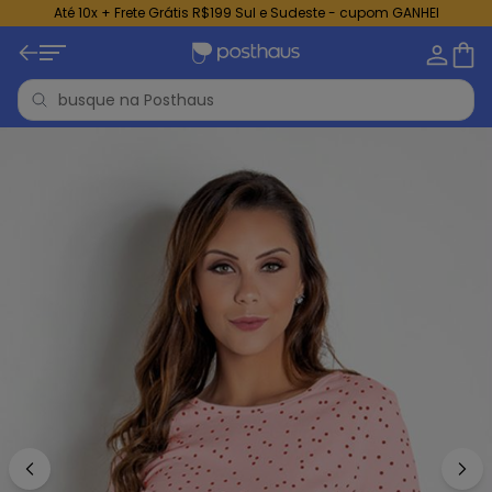
Até 10x + Frete Grátis R$199 Sul e Sudeste - cupom GANHEI