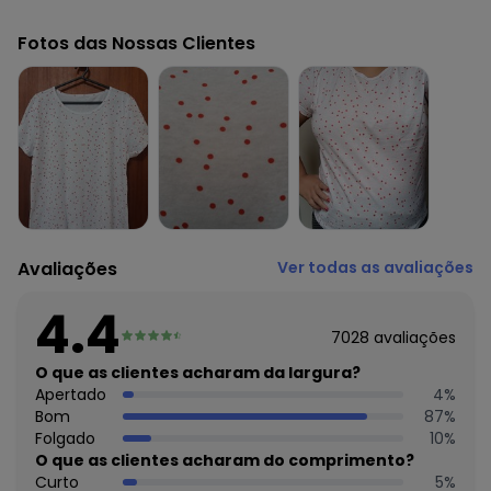
Código do produto: 3593472
Modelagem: Solto
Fotos das Nossas Clientes
Comprimento da manga: Curta
Decote frente: Redondo
Decote costas: Redondo
Observação: Grade estendida
Tecido: Meia malha
Composição: Conforme imagem etiqueta
Histórico de preços
O preço apresentado abaixo é o menor oferecido em
algum dia do mês, para o menor tamanho disponível.
Avaliações
Ver todas as avaliações
N/D*
agosto/2026
N/D*
julho/2026
4.4
N/D*
junho/2026
7028
avaliações
R$ 27,99
maio/2026
R$ 27,99
O que as clientes acharam da largura?
abril/2026
R$ 22,99
Apertado
4
%
março/2026
R$ 25,99
Bom
87
%
fevereiro/2026
Folgado
10
%
O que as clientes acharam do comprimento?
Curto
5
%