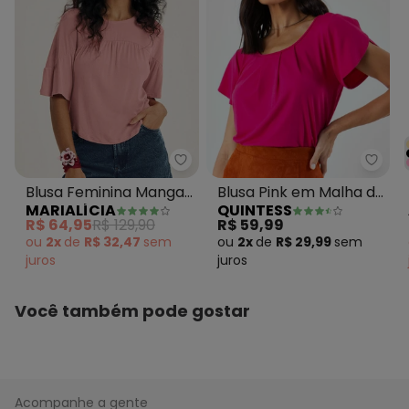
Marialícia - Blusa Feminina Ma
Quint
Blusa Feminina Mangas
Blusa Pink em Malha de
MARIALÍCIA
QUINTESS
Curtas Amplas Rosa
Viscose
R$ 64,95
R$ 129,90
R$ 59,99
ou
2x
de
R$ 32,47
sem
ou
2x
de
R$ 29,99
sem
juros
juros
Você também pode gostar
Acompanhe a gente