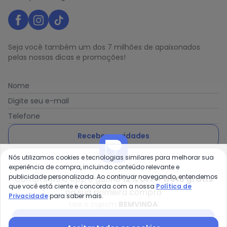
Seja você também um dos 7 milhões de apaixonados
pelas nossas dicas e promoções!
Nome
Digite seu e-mail
Telefone
Receber novidades
Nós utilizamos cookies e tecnologias similares para melhorar sua
Ao enviar o cadastro, você concorda com a nossa
Política
experiência de compra, incluindo conteúdo relevante e
de Privacidade
publicidade personalizada. Ao continuar navegando, entendemos
Compre pelo app e ganhe
12% OFF + frete grátis
que você está ciente e concorda com a nossa
Política de
na sua primeira compra
Privacidade
para saber mais.
Use o cupom
BEMVINDA
Posthaus é uma marca da Posthaus Ltda / CNPJ:
Baixar app Posthaus