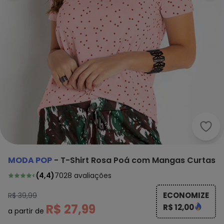
Moda
MODA POP
-
T-Shirt Rosa Poá com Mangas Curtas
(
4,4
)
7028
avaliações
ECONOMIZE
R$ 39,99
R$ 27,99
R$ 12,00
a partir de