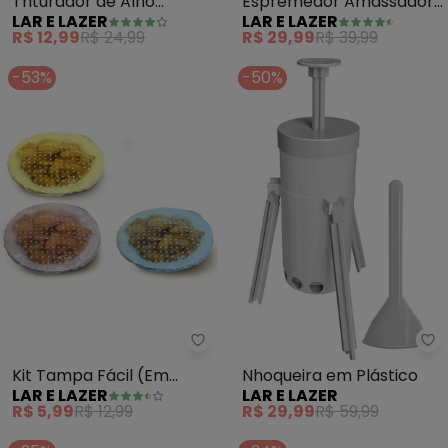
Triturador de Alho
Espremedor Amassador
LAR E LAZER
LAR E LAZER
Manual (Branco)
Alho Inox (11 Cm)
R$ 12,99
R$ 24,99
R$ 29,99
R$ 39,99
-53%
-50%
Lar e Lazer - Kit Tampa Fácil (E
La
Kit Tampa Fácil (Em
Nhoqueira em Plástico
LAR E LAZER
LAR E LAZER
Plástico) 3 Peças
R$ 5,99
R$ 12,99
R$ 29,99
R$ 59,99