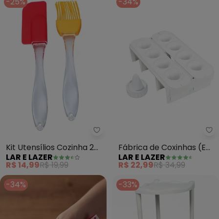
-25%
-34%
Lar e Lazer - Kit Utensílios Cozi
La
Kit Utensílios Cozinha 2
Fábrica de Coxinhas (Em
LAR E LAZER
LAR E LAZER
Peças
Plástico) 2 Peças
R$ 14,99
R$ 19,99
R$ 22,99
R$ 34,99
-34%
-33%