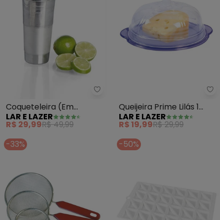
Lar e Lazer - Coqueteleira (Em 
La
Coqueteleira (Em
Queijeira Prime Lilás 1
LAR E LAZER
LAR E LAZER
Alumínio) 500 Ml
Peça
R$ 29,99
R$ 49,99
R$ 19,99
R$ 29,99
-33%
-50%