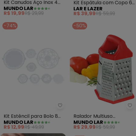
Kit Canudos Aço Inox 4
Kit Espátula com Copo 6
MUNDO LAR
LAR E LAZER
Peças
Peças
R$ 19,99
R$ 29,99
R$ 39,99
R$ 59,99
-74%
-50%
Mundo Lar - Kit Estêncil para Bo
Mu
Kit Estêncil para Bolo 8
Ralador Multiuso
MUNDO LAR
MUNDO LAR
Peças
(Sortido) Aço Inox
R$ 12,99
R$ 49,99
R$ 29,99
R$ 59,99