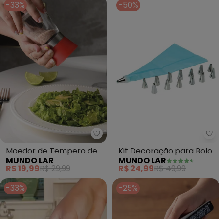
-33%
-50%
Mundo Lar - Moedor de Temper
Mu
Moedor de Tempero de
Kit Decoração para Bolo
MUNDO LAR
MUNDO LAR
Vidro com Tampa
16 Peças
R$ 19,99
R$ 29,99
R$ 24,99
R$ 49,99
-33%
-25%