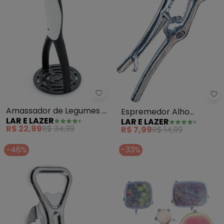
Lar e Lazer - Amassador de Leg
La
Amassador de Legumes 1
Espremedor Alho
LAR E LAZER
LAR E LAZER
Peça
Culinário 5 em 1
R$ 22,99
R$ 34,99
R$ 7,99
R$ 14,99
-46%
-33%