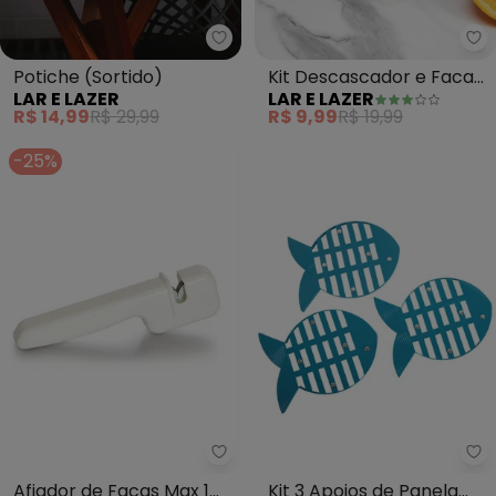
Lar e Lazer - Potiche (Sortido)
La
Potiche (Sortido)
Kit Descascador e Faca
LAR E LAZER
LAR E LAZER
(Sortido) 2 Peças
R$ 14,99
R$ 29,99
R$ 9,99
R$ 19,99
-25%
Lar e Lazer - Afiador de Facas M
La
Afiador de Facas Max 1
Kit 3 Apoios de Panela