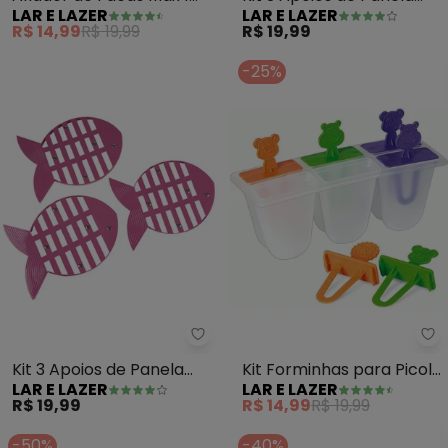
LAR E LAZER
LAR E LAZER
Peça
Peixe
R$ 14,99
R$ 19,99
R$ 19,99
-25%
Lar e Lazer - Kit 3 Apoios de Pan
La
Kit 3 Apoios de Panela
Kit Forminhas para Picolé
LAR E LAZER
LAR E LAZER
Peixe
(Multicores) 6 Peças
R$ 19,99
R$ 14,99
R$ 19,99
-50%
-40%