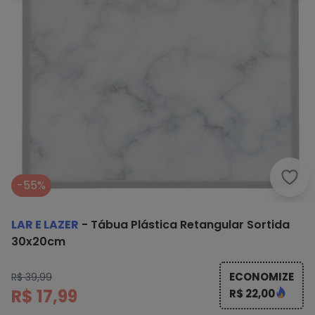
Lar 
-55%
LAR E LAZER
-
Tábua Plástica Retangular Sortida
30x20cm
ECONOMIZE
R$ 39,99
R$ 17,99
R$ 22,00