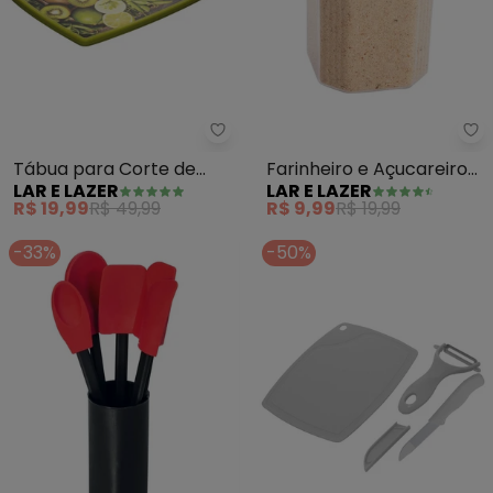
Lar e Lazer - Tábua para Corte
La
Tábua para Corte de
Farinheiro e Açucareiro
LAR E LAZER
LAR E LAZER
Plástico com (Estampa
(Branco) 1 Peça
R$ 19,99
R$ 49,99
R$ 9,99
R$ 19,99
Kiwi)
-33%
-50%