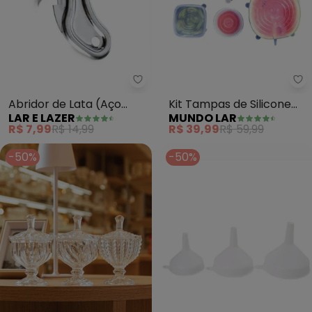
Lar e Lazer - Abridor de Lata (A
Mu
Abridor de Lata (Aço
Kit Tampas de Silicone
LAR E LAZER
MUNDO LAR
Inox) 1 Peça
(Transparente) 6 Peças
R$ 7,99
R$ 14,99
R$ 39,99
R$ 59,99
-50%
-50%