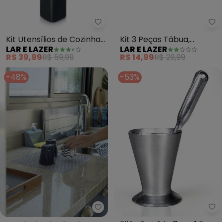
Lar e Lazer - Kit Utensílios de 
La
Kit Utensílios de Cozinha
Kit 3 Peças Tábua,
LAR E LAZER
LAR E LAZER
(Vermelho) 6 Peças
Descascador e Faca com
R$ 39,99
R$ 59,99
R$ 14,99
R$ 29,99
Protetor
-48%
-53%
La
Lar e Lazer - Grade de Pia Plasti