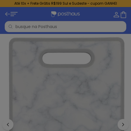
Até 10x + Frete Grátis R$199 Sul e Sudeste - cupom GANHEI