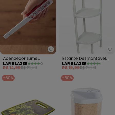
Lar e Lazer - Acendedor Lume 
La
Acendedor Lume
Estante Desmontável
LAR E LAZER
LAR E LAZER
(Gatinhos) Branco
Marmorizada 3 em 1
R$ 14,99
R$ 22,99
R$ 19,99
R$ 29,99
-60%
-50%