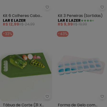
Lar e Lazer - Kit 6 Colheres Cab
La
Kit 6 Colheres Cabo
Kit 3 Peneiras (Sortidas)
LAR E LAZER
LAR E LAZER
Longo (Sortido)
R$ 12,99
R$ 24,99
R$ 9,99
R$ 19,99
-33%
-43%
Lar e Lazer - Tábua de Corte (31
Mu
Tábua de Corte (31 X
Forma de Gelo com