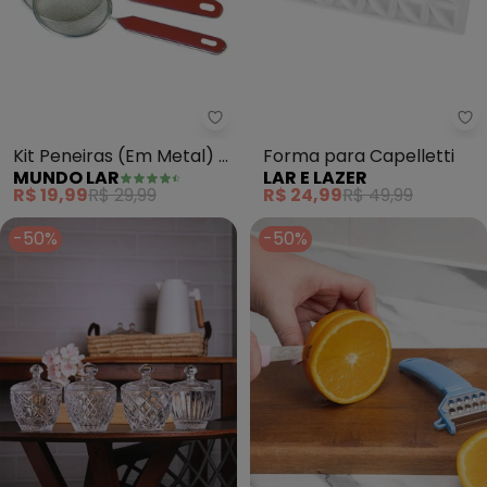
Mundo Lar - Kit Peneiras (Em Me
La
Kit Peneiras (Em Metal) 3
Forma para Capelletti
MUNDO LAR
LAR E LAZER
Peças
R$ 19,99
R$ 29,99
R$ 24,99
R$ 49,99
-50%
-50%