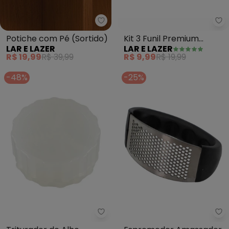
Lar e Lazer - Potiche com Pé (S
La
Potiche com Pé (Sortido)
Kit 3 Funil Premium
LAR E LAZER
LAR E LAZER
(Branco)
R$ 19,99
R$ 39,99
R$ 9,99
R$ 19,99
-48%
-25%
Lar e Lazer - Triturador de Alh
La