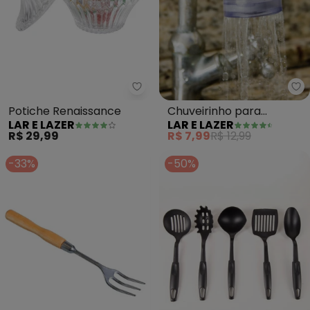
Lar e Lazer - Potiche Renaissan
La
Potiche Renaissance
Chuveirinho para
LAR E LAZER
LAR E LAZER
Torneira 1 Peça
R$ 29,99
R$ 7,99
R$ 12,99
-33%
-50%