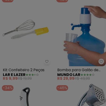
Mu
Lar e Lazer - Kit Confeiteiro 2 P
Bomba para Galão de
Kit Confeiteiro 2 Peças
MUNDO LAR
LAR E LAZER
Água (Azul)
R$ 29,99
R$ 49,99
R$ 9,99
R$ 19,99
-34%
-46%