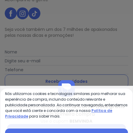
Seja você também um dos 7 milhões de apaixonados
pelas nossas dicas e promoções!
Nome
Digite seu e-mail
Telefone
Receber novidades
Nós utilizamos cookies e tecnologias similares para melhorar sua
Ao enviar o cadastro, você concorda com a nossa
Política
experiência de compra, incluindo conteúdo relevante e
de Privacidade
publicidade personalizada. Ao continuar navegando, entendemos
Compre pelo app e ganhe
12% OFF + frete grátis
que você está ciente e concorda com a nossa
Política de
na sua primeira compra
Privacidade
para saber mais.
Use o cupom
BEMVINDA
Posthaus é uma marca da Posthaus Ltda / CNPJ:
Baixar app Posthaus