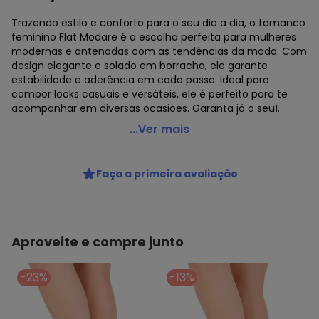
Trazendo estilo e conforto para o seu dia a dia, o tamanco
feminino Flat Modare é a escolha perfeita para mulheres
modernas e antenadas com as tendências da moda. Com
design elegante e solado em borracha, ele garante
estabilidade e aderência em cada passo. Ideal para
compor looks casuais e versáteis, ele é perfeito para te
acompanhar em diversas ocasiões. Garanta já o seu!.
Modare - Tamanco Feminino Flat Modare 7174120 -
...Ver mais
Marfim
Código do produto: 24150083
Faça a primeira avaliação
REFERENCIA : 7174120
MARCA : Modare
MATERIAL DA PALMILHA : Ultracomfy- Palmilha ultramacia
que acomoda o pé de forma anatômica.
MATERIAL DA SOLA : Borracha
Aproveite e compre junto
ACABAMENTO : Colado/Costurado
GÊNERO : Female
-23%
-13%
GRUPO DE IDADE : Adult
TIPO DE SALTO : Flat
MATERIAL DO SAPATO : Napa Suprema