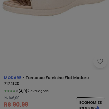
Moda
MODARE
-
Tamanco Feminino Flat Modare
7174120
(
4,0
)
2
avaliações
R$ 146,99
ECONOMIZE
R$ 90,99
R$ 56,00