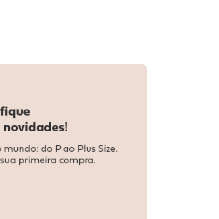
odare 7208101 - Preto