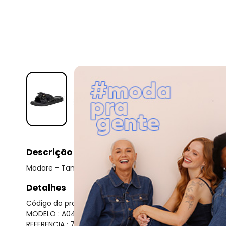
Descrição
Modare - Tamanco Feminino Flat Modare 7208101 - Pret
Detalhes
Código do produto: 24180977
MODELO : A0447281
REFERENCIA : 7208101