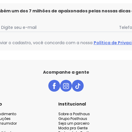
mbém um dos 7 milhões de apaixonados pelas nossas dicas
Digite seu e-mail
Telef
viar o cadastro, você concorda com a nossa
Política de Priva
Acompanhe a gente
o
Institucional
endimento
Sobre a Posthaus
luções
Grupo Posthaus
nsumidor
Seja um parceiro
Moda pra Gente