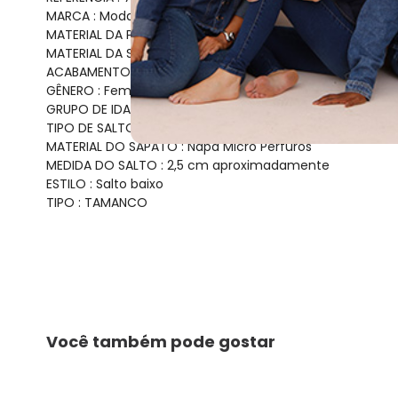
MARCA : Modare
MATERIAL DA PALMILHA : Ultracomfy- Palmilha ultramac
MATERIAL DA SOLA : Borracha
ACABAMENTO : Colado/Costurado
GÊNERO : Female
GRUPO DE IDADE : Adult
TIPO DE SALTO : Flat
MATERIAL DO SAPATO : Napa Micro Perfuros
MEDIDA DO SALTO : 2,5 cm aproximadamente
ESTILO : Salto baixo
TIPO : TAMANCO
Você também pode gostar