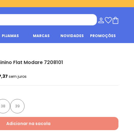
PIJAMAS
MARCAS
NOVIDADES
PROMOÇÕES
nino Flat Modare 7208101
7,37
sem juros
38
39
Adicionar na sacola