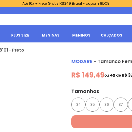
Até 10x + Frete Grátis R$249 Brasil - cupom 8DO8
PLUS SIZE
MENINAS
MENINOS
CALÇADOS
101 - Preto
MODARE
-
Tamanco Femi
R$ 149,49
4x
R$ 3
ou
de
Tamanhos
34
35
36
37