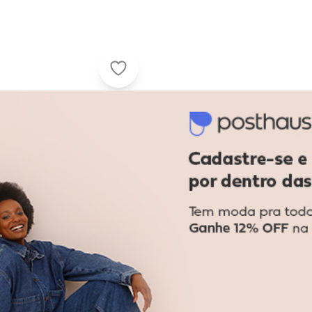
Modare - Tamanco Feminino Flat M
o