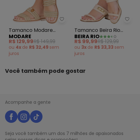
algum dia do mês, para o menor tamanho disponível.
N/D*
agosto/2026
N/D*
julho/2026
N/D*
junho/2026
Tamanco Modare (Creme) em S
Tama
N/D*
maio/2026
Tamanco Modare
Tamanco Beira Rio
N/D*
abril/2026
MODARE
BEIRA RIO
N/D*
(Creme) em Sintético
(Creme) em Sintético
março/2026
R$ 129,99
R$ 149,99
R$ 99,99
R$ 129,99
N/D*
fevereiro/2026
ou
4x
de
R$ 32,49
sem
ou
3x
de
R$ 33,33
sem
juros
juros
Você também pode gostar
Acompanhe a gente
Seja você também um dos 7 milhões de apaixonados
pelas nossas dicas e promoções!