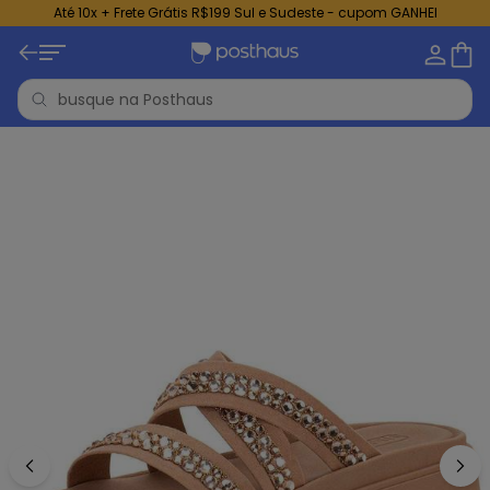
Até 10x + Frete Grátis R$199 Sul e Sudeste - cupom GANHEI