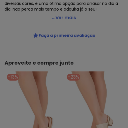
diversas cores, é uma ótima opção para arrasar no dia a
dia. Não perca mais tempo e adquira já o seu! .
Moleca - Tamanco Feminino Flat Moleca 5504108 -
...Ver mais
Salmão
Código do produto: 23467187
Faça a primeira avaliação
MODELO : 0444187
REFERENCIA : 5504108
MARCA : Moleca
MATERIAL DA PALMILHA : EVA
MATERIAL DA SOLA : Borracha
Aproveite e compre junto
ACABAMENTO : Colado/Costurado
DETALHES : Solado com 3,5 cm aproximadamente
-13%
-23%
GÊNERO : Female
GRUPO DE IDADE : Adult
TIPO DE SALTO : Flat
MATERIAL DO SAPATO : Camurça Flex/Strass
ESTILO : Salto baixo
Histórico de preços
O preço apresentado abaixo é o menor oferecido em