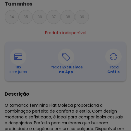
Tamanhos
34
35
36
37
38
39
Produto indisponível
10
x
Preços
Exclusivos
Troca
sem juros
no App
Grátis
Descrição
O tamanco feminino Flat Moleca proporciona a
combinação perfeita de conforto e estilo. Com design
moderno e sofisticado, é ideal para compor looks casuais
e despojados. Perfeito para mulheres que buscam
praticidade e elegância em um só calçado. Disponível em