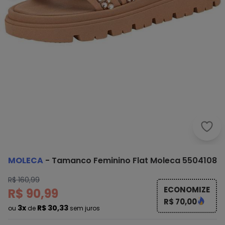
Mole
MOLECA
-
Tamanco Feminino Flat Moleca 5504108
R$ 160,99
ECONOMIZE
R$ 90,99
R$ 70,00
3x
R$ 30,33
ou
de
sem juros