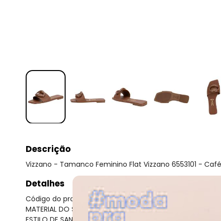
Descrição
Vizzano - Tamanco Feminino Flat Vizzano 6553101 - Caf
Detalhes
Código do produto: 24192957
MATERIAL DO SAPATO : Pelica
ESTILO DE SANDÁLIA : Rasteiras