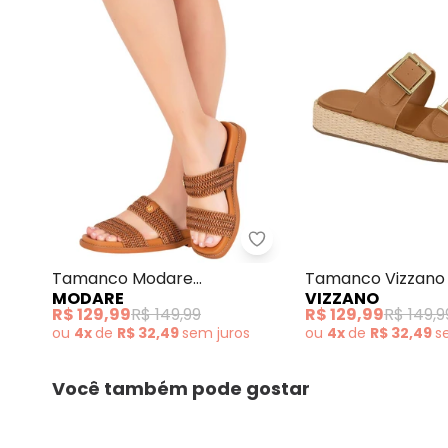
Tamanco Modare (Caram
Tamanco Modare
Tamanco Vizzano
MODARE
VIZZANO
(Caramelo) em Sintético
com Detalhe de Fi
R$ 129,99
R$ 149,99
R$ 129,99
R$ 149,9
ou
4x
de
R$ 32,49
sem
juros
ou
4x
de
R$ 32,49
s
Você também pode gostar