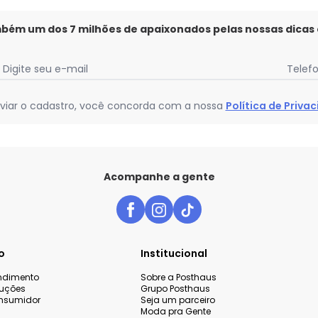
mbém um dos 7 milhões de apaixonados pelas nossas dicas
Digite seu e-mail
Telef
viar o cadastro, você concorda com a nossa
Política de Priva
Acompanhe a gente
o
Institucional
endimento
Sobre a Posthaus
luções
Grupo Posthaus
nsumidor
Seja um parceiro
Moda pra Gente