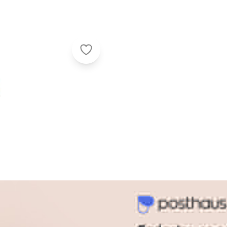
Vizzano - Tamanco Feminino Flat V
é