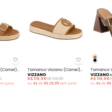
elo) em Sintético
Tamanco Vizzano (Camel) com Detalhe de Fivel
Tamanco Vizzan
 (Camel)
Tamanco Vizzano (Camel)
Tamanco V
VIZZANO
VIZZANO
velas
em Tecido Tramado
(Chocolate
9
R$ 119,99
R$ 139,99
R$ 119,99
R
em
juros
ou
4x
de
R$ 29,99
sem
juros
ou
4x
de
R$