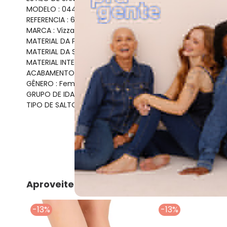
MODELO : 0446565
REFERENCIA : 6553101
MARCA : Vizzano
MATERIAL DA PALMILHA : PU
MATERIAL DA SOLA : Borracha
MATERIAL INTERNO : Pelica
ACABAMENTO : Colado/Costurado
GÊNERO : Female
GRUPO DE IDADE : Adult
TIPO DE SALTO : Flat
Aproveite e compre junto
-13%
-13%