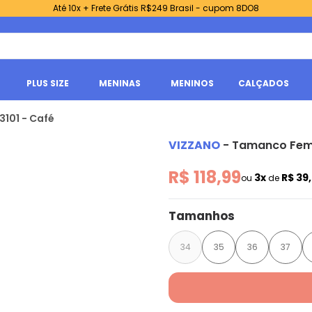
Até 10x + Frete Grátis R$249 Brasil - cupom 8DO8
PLUS SIZE
MENINAS
MENINOS
CALÇADOS
3101 - Café
VIZZANO
-
Tamanco Femi
R$ 118,99
3x
R$ 39
ou
de
Tamanhos
34
35
36
37