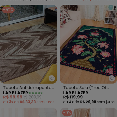
-52%
Lar e Lazer - Tapete Antiderra
La
Tapete Antiderrapante
Tapete Sala (Tree Of
LAR E LAZER
LAR E LAZER
(Tabaco) 100x150 cm
Life) 100x140 cm
R$ 99,99
R$ 209,99
R$ 119,99
ou
3x
de
R$ 33,33
sem
juros
ou
4x
de
R$ 29,99
sem
juros
-9%