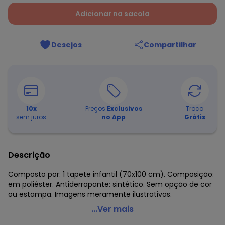
Adicionar na sacola
Desejos
Compartilhar
10
x
Preços
Exclusivos
Troca
sem juros
no App
Grátis
Descrição
Composto por: 1 tapete infantil (70x100 cm). Composição:
em poliéster. Antiderrapante: sintético. Sem opção de cor
ou estampa. Imagens meramente ilustrativas.
Jolitex - Tapete Infantil Barbie Borboletas 70x100 cm
...Ver mais