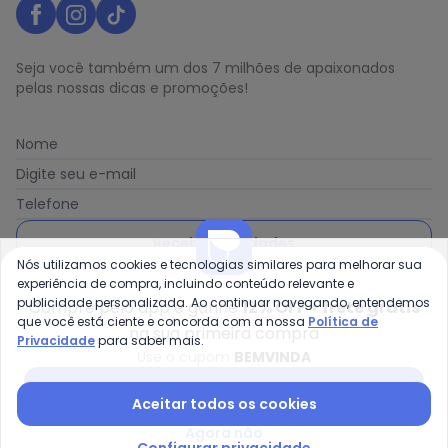
Seja você também um dos 7 milhões de apaixonados
pelas nossas dicas e promoções!
Nome
Digite seu e-mail
Telefone
Receber novidades
Nós utilizamos cookies e tecnologias similares para melhorar sua
experiência de compra, incluindo conteúdo relevante e
Ao enviar o cadastro, você concorda com a nossa
Política
publicidade personalizada. Ao continuar navegando, entendemos
Compre pelo app e ganhe
12% OFF + frete grátis
de Privacidade
que você está ciente e concorda com a nossa
Política de
na sua primeira compra
Privacidade
para saber mais.
Use o cupom
BEMVINDA
Baixar app Posthaus
Aceitar todos os cookies
Posthaus é uma marca da Posthaus Ltda / CNPJ:
80.462.138/0001-41
Agora não
Endereço: Rua Werner Duwe, 202 Bairro Badenfurt -