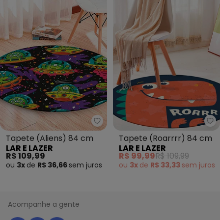
Lar e Lazer - Tapete (Aliens) 8
La
Tapete (Aliens) 84 cm
Tapete (Roarrrr) 84 cm
LAR E LAZER
LAR E LAZER
R$ 109,99
R$ 99,99
R$ 109,99
ou
3x
de
R$ 36,66
sem
juros
ou
3x
de
R$ 33,33
sem
juros
Acompanhe a gente