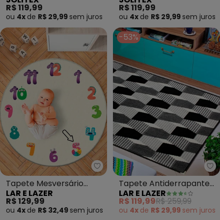
Borboletas) 70x100 cm
(Avengers) 70x100 cm
R$ 119,99
R$ 119,99
ou
4x
de
R$ 29,99
sem
juros
ou
4x
de
R$ 29,99
sem
juros
-53%
Lar e Lazer - Tapete Mesversá
La
Tapete Mesversário
Tapete Antiderrapante
LAR E LAZER
LAR E LAZER
Redondo (Números) 84
(Preto) 100x150 cm
R$ 129,99
R$ 119,99
R$ 259,99
cm
ou
4x
de
R$ 32,49
sem
juros
ou
4x
de
R$ 29,99
sem
juros