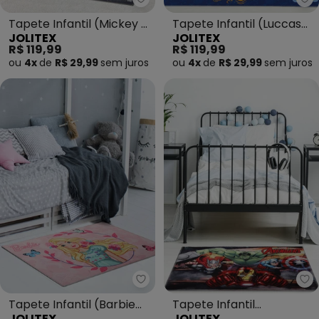
Jolitex - Tapete Infantil (Micke
Jo
Tapete Infantil (Mickey e
Tapete Infantil (Luccas
JOLITEX
JOLITEX
Minnie) 70x100 cm
Neto e Foca) 70x100 cm
R$ 119,99
R$ 119,99
ou
4x
de
R$ 29,99
sem
juros
ou
4x
de
R$ 29,99
sem
juros
Jolitex - Tapete Infantil (Barbi
Jo
Tapete Infantil (Barbie
Tapete Infantil
JOLITEX
JOLITEX