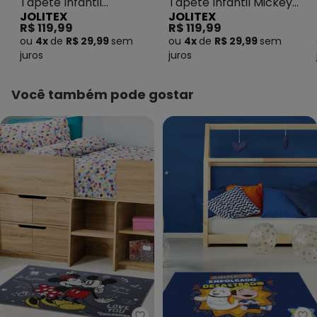
Tapete Infantil
Tapete Infantil Mickey
JOLITEX
JOLITEX
Avengers 70x100 cm
e Minnie 70x100 cm
R$ 119,99
R$ 119,99
ou
4x
de
R$ 29,99
sem
ou
4x
de
R$ 29,99
sem
juros
juros
Você também pode gostar