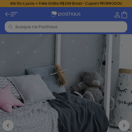
Até 10x s juros + Frete Grátis R$249 Brasil -Cupom PRORROGOU