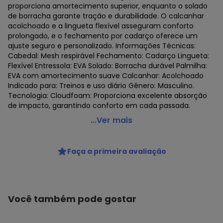
proporciona amortecimento superior, enquanto o solado
de borracha garante tração e durabilidade. O calcanhar
acolchoado e a lingueta flexível asseguram conforto
prolongado, e o fechamento por cadarço oferece um
ajuste seguro e personalizado. Informações Técnicas:
Cabedal: Mesh respirável Fechamento: Cadarço Lingueta:
Flexível Entressola: EVA Solado: Borracha durável Palmilha:
EVA com amortecimento suave Calcanhar: Acolchoado
Indicado para: Treinos e uso diário Gênero: Masculino.
Tecnologia: Cloudfoam: Proporciona excelente absorção
de impacto, garantindo conforto em cada passada.
Adidas - Tênis Adidas Run 50s Masculino Azul
...Ver mais
Código do produto: 23432164
Faça a primeira avaliação
Você também pode gostar