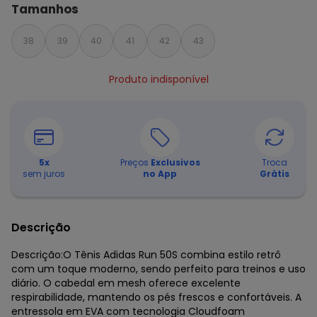
Tamanhos
38
39
40
41
42
43
Produto indisponível
5
x
Preços
Exclusivos
Troca
sem juros
no App
Grátis
Descrição
Descrição:O Tênis Adidas Run 50S combina estilo retrô
com um toque moderno, sendo perfeito para treinos e uso
diário. O cabedal em mesh oferece excelente
respirabilidade, mantendo os pés frescos e confortáveis. A
entressola em EVA com tecnologia Cloudfoam