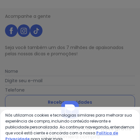
Acompanhe a gente
Seja você também um dos 7 milhões de apaixonados
pelas nossas dicas e promoções!
Nome
Digite seu e-mail
Telefone
Receber novidades
Nós utilizamos cookies e tecnologias similares para melhorar sua
Ao enviar o cadastro, você concorda com a nossa
Política
experiência de compra, incluindo conteúdo relevante e
de Privacidade
publicidade personalizada. Ao continuar navegando, entendemos
Compre pelo app e ganhe
12% OFF + frete grátis
que você está ciente e concorda com a nossa
Política de
na sua primeira compra
Privacidade
para saber mais.