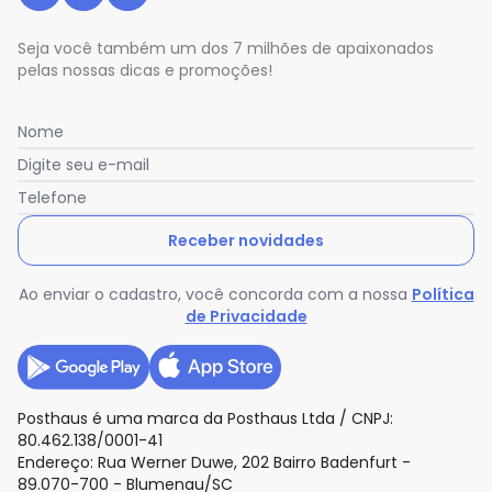
abril/2026
N/D*
março/2026
N/D*
fevereiro/2026
Seja você também um dos 7 milhões de apaixonados
pelas nossas dicas e promoções!
Nome
Digite seu e-mail
Telefone
Receber novidades
Ao enviar o cadastro, você concorda com a nossa
Política
de Privacidade
Posthaus é uma marca da Posthaus Ltda / CNPJ:
80.462.138/0001-41
Endereço: Rua Werner Duwe, 202 Bairro Badenfurt -
89.070-700 - Blumenau/SC