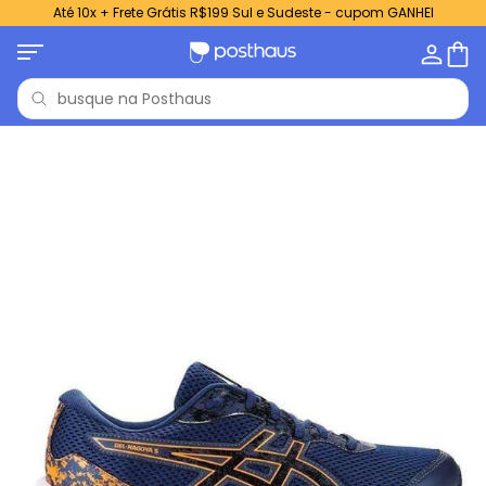
Até 10x + Frete Grátis R$199 Sul e Sudeste - cupom GANHEI