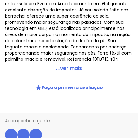
entressola em Eva com Amortecimento em Gel garante
excelente absorção de impactos. Já seu solado feito em
borracha, oferece uma super aderência ao solo,
promovendo maior segurança nas passadas. Com sua
tecnologia em GEL¿ está localizada principalmente nas
áreas de maior carga no momento do impacto, na região
do calcanhar e na articulação do dedão do pé. Sua
lingueta macia e acolchoada. Fechamento por cadarço,
proporcionando maior segurança nos pés. Forro têxtil com
palmilha macia e removível. Referência: 1011B713.404
Asics - Tênis Asics Gel-Nagoya 5 Masculino Azul
...Ver mais
Código do produto: 22776145
Faça a primeira avaliação
Histórico de preços
O preço apresentado abaixo é o menor oferecido em
algum dia do mês, para o menor tamanho disponível.
N/D*
agosto/2026
N/D*
julho/2026
Acompanhe a gente
N/D*
junho/2026
N/D*
maio/2026
N/D*