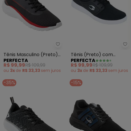
Pe
Perfecta - Tênis Masculino (Pr
Tênis (Preto) com
Tênis Masculino (Preto)
PERFECTA
PERFECTA
Detalhe em Branco
em Tecido
R$ 99,99
R$ 109,99
R$ 99,99
R$ 109,99
ou
3x
de
R$ 33,33
sem
juros
ou
3x
de
R$ 33,33
sem
juros
-35%
-15%