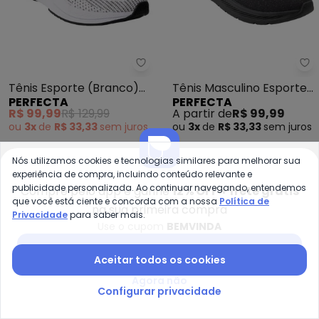
Perfecta - Tênis Esporte (Bran
Pe
Tênis Esporte (Branco)
Tênis Masculino Esporte
PERFECTA
PERFECTA
em Tecido
(Preto) em Tecido
R$ 99,99
R$ 129,99
A partir de
R$ 99,99
ou
3x
de
R$ 33,33
sem
juros
ou
3x
de
R$ 33,33
sem
juros
-26%
-26%
Nós utilizamos cookies e tecnologias similares para melhorar sua
experiência de compra, incluindo conteúdo relevante e
publicidade personalizada. Ao continuar navegando, entendemos
Compre pelo app e ganhe
12% OFF + frete grátis
que você está ciente e concorda com a nossa
Política de
na sua primeira compra
Privacidade
para saber mais.
Use o cupom
BEMVINDA
Baixar app Posthaus
Aceitar todos os cookies
Agora não
Configurar privacidade