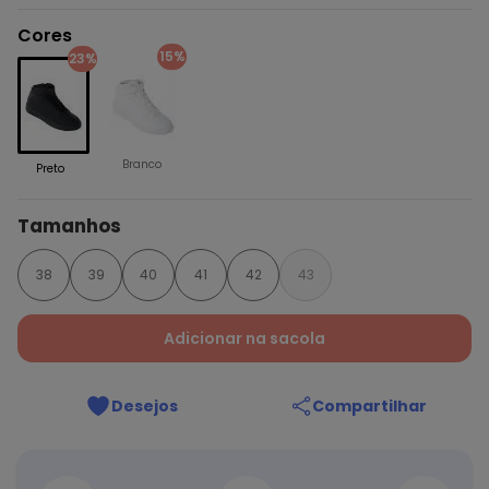
Cores
15%
23%
Branco
Preto
Tamanhos
38
39
40
41
42
43
Adicionar na sacola
Desejos
Compartilhar