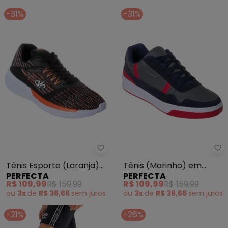
-31%
-31%
Perfecta - Tênis Esporte (Lara
Pe
Tênis Esporte (Laranja)
Tênis (Marinho) em
PERFECTA
PERFECTA
em Tecido
Sintético
R$ 109,99
R$ 159,99
R$ 109,99
R$ 159,99
ou
3x
de
R$ 36,66
sem
juros
ou
3x
de
R$ 36,66
sem
juros
-21%
-26%