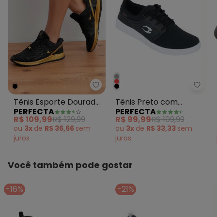
Perf
Perfecta - Tênis Esporte Dour
Tênis Preto com
Tênis Esporte Dourado
PERFECTA
PERFECTA
Detalhe em Branco
em Tecido
R$ 99,99
R$ 109,99
R$ 109,99
R$ 129,99
ou
3x
de
R$ 33,33
sem
ou
3x
de
R$ 36,66
sem
juros
juros
Você também pode gostar
-16%
-21%