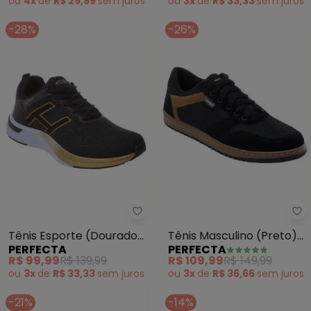
ou
4x
de
R$ 29,99
sem
juros
ou
3x
de
R$ 33,33
sem
juros
-28%
-26%
Perfecta - Tênis Esporte (Dour
Pe
Tênis Esporte (Dourado)
Tênis Masculino (Preto)
PERFECTA
PERFECTA
em Sintético
em Camurça Sintética
R$ 99,99
R$ 139,99
R$ 109,99
R$ 149,99
ou
3x
de
R$ 33,33
sem
juros
ou
3x
de
R$ 36,66
sem
juros
-21%
-14%