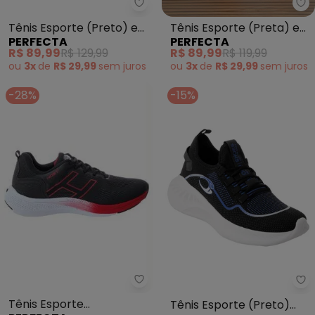
Perfecta - Tênis Esporte (Pret
Pe
Tênis Esporte (Preto) em
Tênis Esporte (Preta) em
PERFECTA
PERFECTA
Tecido
Tecido
R$ 89,99
R$ 129,99
R$ 89,99
R$ 119,99
ou
3x
de
R$ 29,99
sem
juros
ou
3x
de
R$ 29,99
sem
juros
-28%
-15%
Perfecta - Tênis Esporte (Verm
Pe
Tênis Esporte
Tênis Esporte (Preto)