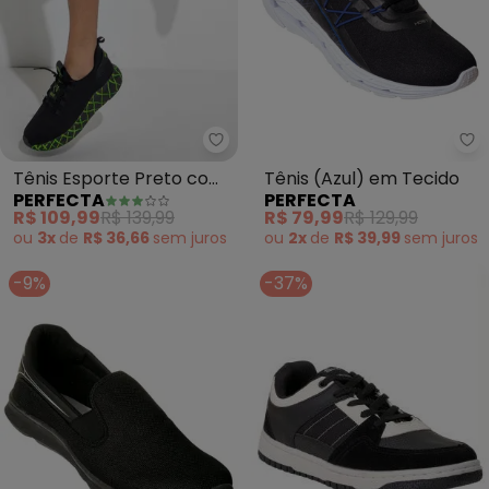
Perfecta - Tênis Esporte Pret
Pe
Tênis Esporte Preto com
Tênis (Azul) em Tecido
PERFECTA
PERFECTA
(Verde) em Tecido
R$ 109,99
R$ 139,99
R$ 79,99
R$ 129,99
ou
3x
de
R$ 36,66
sem
juros
ou
2x
de
R$ 39,99
sem
juros
-9%
-37%