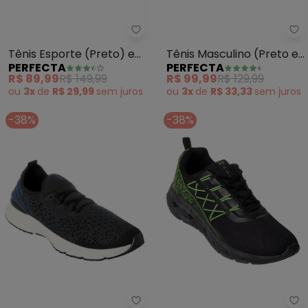
Perfecta - Tênis Esporte (Pret
Pe
Tênis Esporte (Preto) em
Tênis Masculino (Preto e
PERFECTA
PERFECTA
Tecido
Cinza)
R$ 89,99
R$ 149,99
R$ 99,99
R$ 129,99
ou
3x
de
R$ 29,99
sem
juros
ou
3x
de
R$ 33,33
sem
juros
-38%
-38%
Perfecta - Tênis Esporte (Pret
Pe