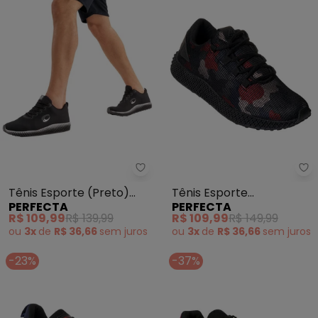
Perfecta - Tênis Esporte (Pret
Pe
Tênis Esporte (Preto)
Tênis Esporte
PERFECTA
PERFECTA
com Solado Degradê
(Camuflado) com
R$ 109,99
R$ 139,99
R$ 109,99
R$ 149,99
Revestimento em Mesh
ou
3x
de
R$ 36,66
sem
juros
ou
3x
de
R$ 36,66
sem
juros
-23%
-37%