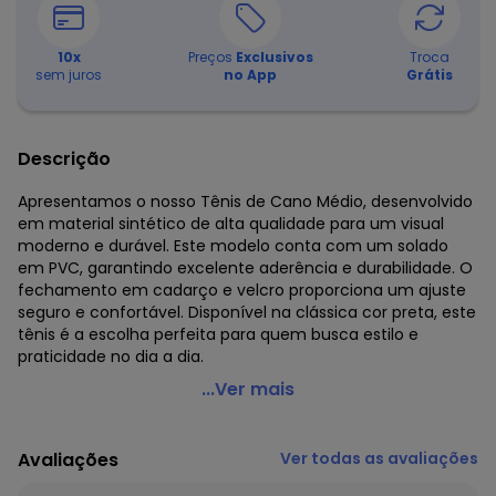
10
x
Preços
Exclusivos
Troca
sem juros
no App
Grátis
Descrição
Apresentamos o nosso Tênis de Cano Médio, desenvolvido
em material sintético de alta qualidade para um visual
moderno e durável. Este modelo conta com um solado
em PVC, garantindo excelente aderência e durabilidade. O
fechamento em cadarço e velcro proporciona um ajuste
seguro e confortável. Disponível na clássica cor preta, este
tênis é a escolha perfeita para quem busca estilo e
praticidade no dia a dia.
Perfecta - Tênis Cano Alto Masculino Preto
...Ver mais
Código do produto: 2246620
Avaliações
Ver todas as avaliações
Histórico de preços