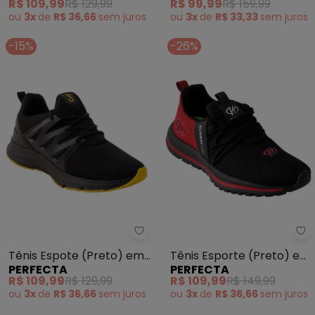
R$ 109,99
R$ 129,99
R$ 99,99
R$ 159,99
Sintético
ou
3x
de
R$ 36,66
sem
juros
ou
3x
de
R$ 33,33
sem
juros
-15%
-26%
Perfecta - Tênis Espote (Preto
Pe
Tênis Espote (Preto) em
Tênis Esporte (Preto) em
PERFECTA
PERFECTA
Tecido
Tecido
R$ 109,99
R$ 129,99
R$ 109,99
R$ 149,99
ou
3x
de
R$ 36,66
sem
juros
ou
3x
de
R$ 36,66
sem
juros