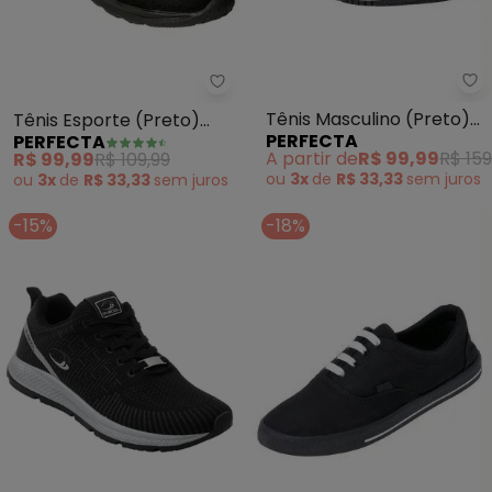
Pe
Perfecta - Tênis Esporte (Preto
Tênis Masculino (Preto)
Tênis Esporte (Preto)
PERFECTA
PERFECTA
em Sintético
com Elástico
A partir de
R$ 99,99
R$ 159
R$ 99,99
R$ 109,99
ou
3x
de
R$ 33,33
sem
juros
ou
3x
de
R$ 33,33
sem
juros
-15%
-18%