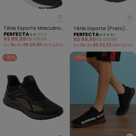
Perfecta - Tênis Esporte Mascul
Pe
Tênis Esporte Masculino
Tênis Esporte (Preto)
PERFECTA
PERFECTA
(Preto) Calce Fácil
com Fechamento em
R$ 89,99
R$ 139,99
R$ 99,99
R$ 129,99
Cadarço
ou
3x
de
R$ 29,99
sem
juros
ou
3x
de
R$ 33,33
sem
juros
-30%
-25%