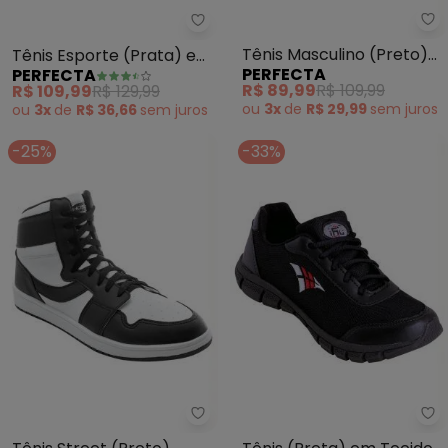
Pe
Perfecta - Tênis Esporte (Prat
Tênis Masculino (Preto)
Tênis Esporte (Prata) em
PERFECTA
PERFECTA
em Tecido
Tecido
R$ 89,99
R$ 109,99
R$ 109,99
R$ 129,99
ou
3x
de
R$ 29,99
sem
juros
ou
3x
de
R$ 36,66
sem
juros
-25%
-33%
Perfecta - Tênis Street (Preto)
Pe