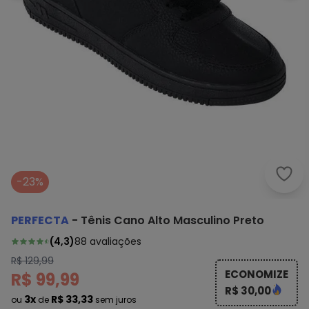
Perf
-23%
PERFECTA
-
Tênis Cano Alto Masculino Preto
(
4,3
)
88
avaliações
R$ 129,99
ECONOMIZE
R$ 99,99
R$ 30,00
3x
R$ 33,33
ou
de
sem juros