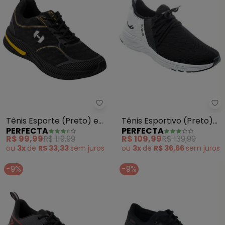
Pe
Perfecta - Tênis Esporte (Pret
Tênis Esportivo (Preto)
Tênis Esporte (Preto) em
PERFECTA
PERFECTA
em Tecido
Tecido
R$ 109,99
R$ 139,99
R$ 99,99
R$ 119,99
ou
3x
de
R$ 36,66
sem
juros
ou
3x
de
R$ 33,33
sem
juros
-9%
-9%