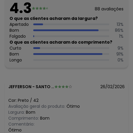
4.3
O preço apresentado abaixo é o menor oferecido em
algum dia do mês, para o menor tamanho disponível.
88
avaliações
N/D*
agosto/2026
O que as clientes acharam da largura?
N/D*
julho/2026
Apertado
13
%
N/D*
junho/2026
Bom
86
%
N/D*
maio/2026
Folgado
1
%
N/D*
abril/2026
O que as clientes acharam do comprimento?
R$ 99,99
março/2026
Curto
9
%
R$ 89,99
fevereiro/2026
Bom
91
%
Longo
0
%
JEFFERSON
-
SANTO ANDRE - SP
26/02/2026
Cor:
Preto
/
42
Avaliação geral do produto:
Ótimo
Largura:
Bom
Comprimento:
Bom
Comentário:
Ótimo