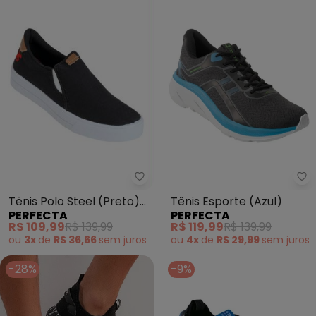
Perfecta - Tênis Polo Steel (Pr
Pe
Tênis Polo Steel (Preto)
Tênis Esporte (Azul)
PERFECTA
PERFECTA
com Elástico
R$ 109,99
R$ 139,99
R$ 119,99
R$ 139,99
ou
3x
de
R$ 36,66
sem
juros
ou
4x
de
R$ 29,99
sem
juros
-28%
-9%