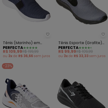
Perfecta - Tênis (Marinho) em 
Pe
Tênis (Marinho) em
Tênis Esporte (Grafite)
PERFECTA
PERFECTA
Tecido
com Elástico
R$ 109,99
R$ 199,99
R$ 99,99
R$ 109,99
ou
3x
de
R$ 36,66
sem
juros
ou
3x
de
R$ 33,33
sem
juros
-23%