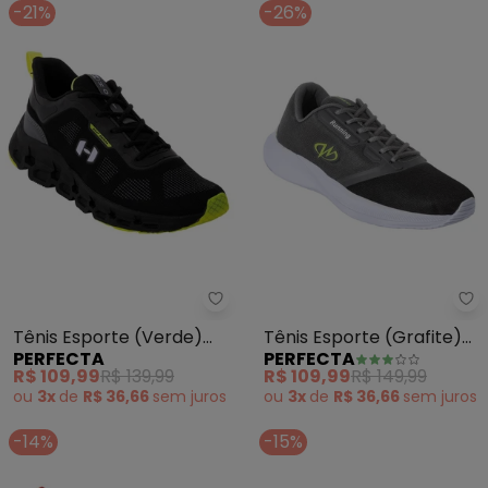
-21%
-26%
Perfecta - Tênis Esporte (Verd
Pe
Tênis Esporte (Verde)
Tênis Esporte (Grafite)
PERFECTA
PERFECTA
em Tecido
em Tecido com Sintético
R$ 109,99
R$ 139,99
R$ 109,99
R$ 149,99
ou
3x
de
R$ 36,66
sem
juros
ou
3x
de
R$ 36,66
sem
juros
-14%
-15%