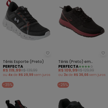
Perfecta - Tênis Esporte (Preto
Pe
Tênis Esporte (Preto)
Tênis (Preto) em
PERFECTA
PERFECTA
Sintético
R$ 119,99
R$ 139,99
R$ 109,99
R$ 129,99
ou
4x
de
R$ 29,99
sem
juros
ou
3x
de
R$ 36,66
sem
juros
-35%
-25%