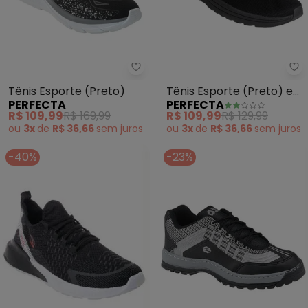
Perfecta - Tênis Esporte (Preto
Pe
Tênis Esporte (Preto)
Tênis Esporte (Preto) em
PERFECTA
PERFECTA
Tecido e Sintético
R$ 109,99
R$ 169,99
R$ 109,99
R$ 129,99
ou
3x
de
R$ 36,66
sem
juros
ou
3x
de
R$ 36,66
sem
juros
-40%
-23%