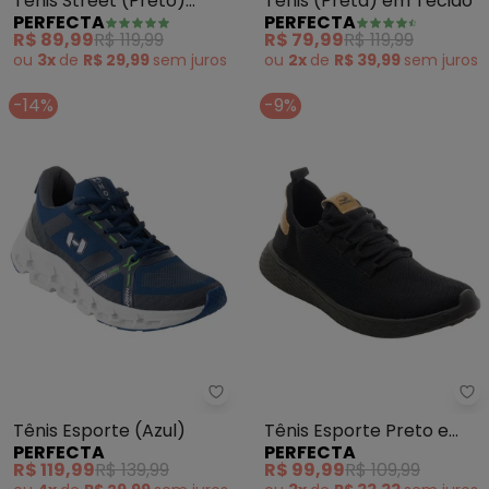
Tênis Street (Preto)
Tênis (Preta) em Tecido
PERFECTA
PERFECTA
Cano Alto
R$ 89,99
R$ 119,99
R$ 79,99
R$ 119,99
ou
3x
de
R$ 29,99
sem
juros
ou
2x
de
R$ 39,99
sem
juros
-14%
-9%
Perfecta - Tênis Esporte (Azul)
Pe
Tênis Esporte (Azul)
Tênis Esporte Preto e
PERFECTA
PERFECTA
(Mostarda) em Tecido
R$ 119,99
R$ 139,99
R$ 99,99
R$ 109,99