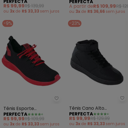
PERFECTA
PERFECTA
(Vermelho) em Sintético
com Solado em Eva
R$ 99,99
R$ 139,99
A partir de
R$ 109,99
R$ 12
ou
3x
de
R$ 33,33
sem
juros
ou
3x
de
R$ 36,66
sem
juros
-9%
-23%
Pe
Perfecta - Tênis Esporte (Ver
Tênis Cano Alto
Tênis Esporte
PERFECTA
PERFECTA
Masculino (Preto)
(Vermelha) em Tecido
R$ 99,99
R$ 129,99
R$ 99,99
R$ 109,99
ou
3x
de
R$ 33,33
sem
juros
ou
3x
de
R$ 33,33
sem
juros