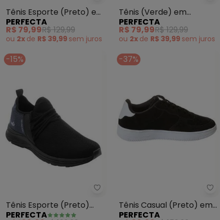
Tênis Esporte (Preto) em
Tênis (Verde) em
PERFECTA
PERFECTA
Tecido
Sisntético
R$ 79,99
R$ 129,99
R$ 79,99
R$ 129,99
ou
2x
de
R$ 39,99
sem
juros
ou
2x
de
R$ 39,99
sem
juros
-15%
-37%
Perfecta - Tênis Esporte (Pret
Pe
Tênis Esporte (Preto)
Tênis Casual (Preto) em
PERFECTA
PERFECTA
com Detalhes em
Camurça Sintética