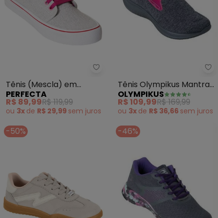
Ol
Perfecta - Tênis (Mescla) em T
Tênis Olympikus Mantra
Tênis (Mescla) em
OLYMPIKUS
PERFECTA
(Chumbo)
Tecido
R$ 109,99
R$ 169,99
R$ 89,99
R$ 119,99
ou
3x
de
R$ 36,66
sem
juros
ou
3x
de
R$ 29,99
sem
juros
-50%
-46%