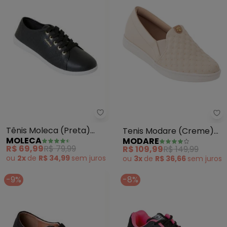
Moleca - Tênis Moleca (Preta)
Mo
Tênis Moleca (Preta)
Tenis Modare (Creme)
MOLECA
MODARE
com Detalhe Dourado
em Sintético
R$ 69,99
R$ 79,99
R$ 109,99
R$ 149,99
ou
2x
de
R$ 34,99
sem
juros
ou
3x
de
R$ 36,66
sem
juros
-9%
-8%