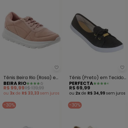
Beira Rio - Tênis Beira Rio (Ro
Pe
Tênis Beira Rio (Rosa) em
Tênis (Preto) em Tecido
BEIRA RIO
PERFECTA
Tecido Toscana
Mesh
R$ 99,99
R$ 139,99
R$ 69,99
ou
3x
de
R$ 33,33
sem
juros
ou
2x
de
R$ 34,99
sem
juros
-30%
-30%