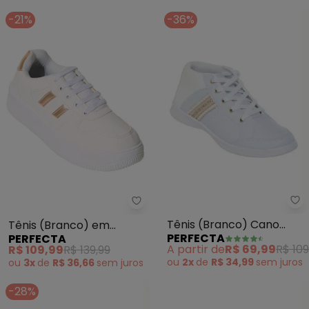
-21%
-36%
Pe
Perfecta - Tênis (Branco) em Si
Tênis (Branco) Cano
Tênis (Branco) em
PERFECTA
PERFECTA
Médio com Detalhes de
Sintético
A partir de
R$ 69,99
R$ 109
R$ 109,99
R$ 139,99
Brilho
ou
2x
de
R$ 34,99
sem
juros
ou
3x
de
R$ 36,66
sem
juros
-28%