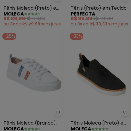
Moleca - Tênis Moleca (Preto)
Pe
Tênis Moleca (Preto) em
Tênis (Preto) em Tecido
MOLECA
PERFECTA
Tecido
R$ 89,99
R$ 109,99
R$ 99,99
R$ 149,99
ou
3x
de
R$ 29,99
sem
juros
ou
3x
de
R$ 33,33
sem
juros
-28%
-33%
Moleca - Tênis Moleca (Branco)
Mo
Tênis Moleca (Branco)
Tênis Moleca (Preto) em
MOLECA
MOLECA
em Sintético
Tecido Elástico