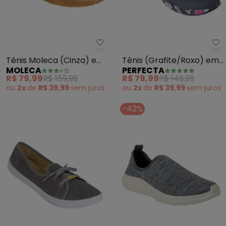
Pe
Moleca - Tênis Moleca (Cinza)
Tênis (Grafite/Roxo) em
Tênis Moleca (Cinza) em
PERFECTA
MOLECA
Sintético
Camurça Sintética
R$ 79,99
R$ 149,99
R$ 79,99
R$ 159,99
ou
2x
de
R$ 39,99
sem
juros
ou
2x
de
R$ 39,99
sem
juros
-42%