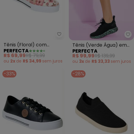
Perfecta - Tênis (Floral) com C
Pe
Tênis (Floral) com
Tênis (Verde Água) em
PERFECTA
PERFECTA
Cadarço Extra
Tecido
R$ 69,99
R$ 79,99
R$ 99,99
R$ 139,99
ou
2x
de
R$ 34,99
sem
juros
ou
3x
de
R$ 33,33
sem
juros
-33%
-28%