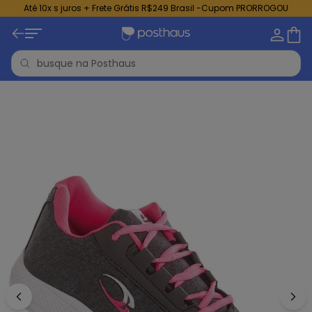
Até 10x s juros + Frete Grátis R$249 Brasil -Cupom PRORROGOU