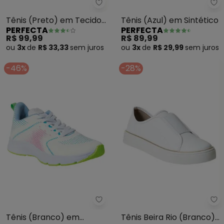
Perfecta - Tênis (Preto) em Te
Pe
Tênis (Preto) em Tecido
Tênis (Azul) em Sintético
PERFECTA
PERFECTA
Mesh
R$ 99,99
R$ 89,99
ou
3x
de
R$ 33,33
sem
juros
ou
3x
de
R$ 29,99
sem
juros
-46%
-28%
Be
Perfecta - Tênis (Branco) em T
Tênis Beira Rio (Branco)
Tênis (Branco) em