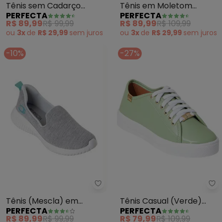
Tênis sem Cadarço
Tênis em Moletom
PERFECTA
PERFECTA
(Grafite)
(Grafite e Pink)
R$ 89,99
R$ 99,99
R$ 89,99
R$ 109,99
ou
3x
de
R$ 29,99
sem
juros
ou
3x
de
R$ 29,99
sem
juros
-10%
-27%
Perfecta - Tênis (Mescla) em 
Pe
Tênis (Mescla) em
Tênis Casual (Verde)
PERFECTA
PERFECTA
Tecido de Moletom
com Adereço Dourado
R$ 89,99
R$ 99,99
R$ 79,99
R$ 109,99