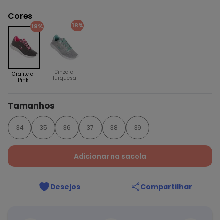
Cores
18%
18%
Cinza e
Grafite e
Turquesa
Pink
Tamanhos
34
35
36
37
38
39
Adicionar na sacola
Desejos
Compartilhar