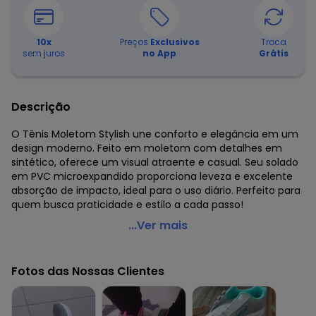
10
x
Preços
Exclusivos
Troca
sem juros
no App
Grátis
Descrição
O Tênis Moletom Stylish une conforto e elegância em um
design moderno. Feito em moletom com detalhes em
sintético, oferece um visual atraente e casual. Seu solado
em PVC microexpandido proporciona leveza e excelente
absorção de impacto, ideal para o uso diário. Perfeito para
quem busca praticidade e estilo a cada passo!
Perfecta - Tênis em Moletom Grafite e Pink
...Ver mais
Código do produto: 2763990
Fotos das Nossas Clientes