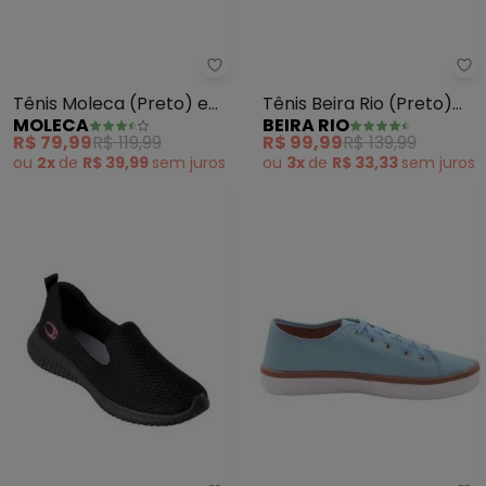
Moleca - Tênis Moleca (Preto) 
Be
Tênis Moleca (Preto) em
Tênis Beira Rio (Preto)
MOLECA
BEIRA RIO
Sintético
em Tecido
R$ 79,99
R$ 119,99
R$ 99,99
R$ 139,99
ou
2x
de
R$ 39,99
sem
juros
ou
3x
de
R$ 33,33
sem
juros