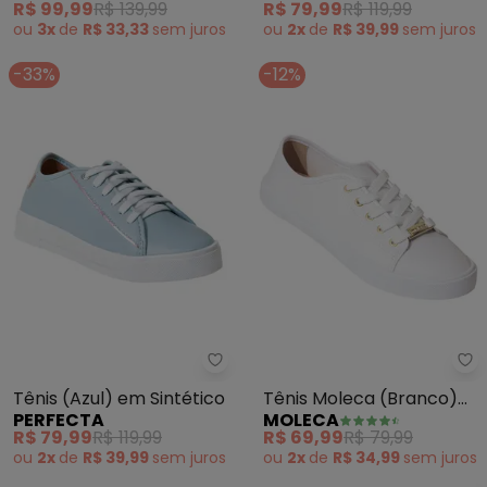
R$ 99,99
R$ 139,99
R$ 79,99
R$ 119,99
ou
3x
de
R$ 33,33
sem
juros
ou
2x
de
R$ 39,99
sem
juros
-33%
-12%
Perfecta - Tênis (Azul) em Sinté
Mo
Tênis (Azul) em Sintético
Tênis Moleca (Branco)
PERFECTA
MOLECA
em Sintético
R$ 79,99
R$ 119,99
R$ 69,99
R$ 79,99
ou
2x
de
R$ 39,99
sem
juros
ou
2x
de
R$ 34,99
sem
juros