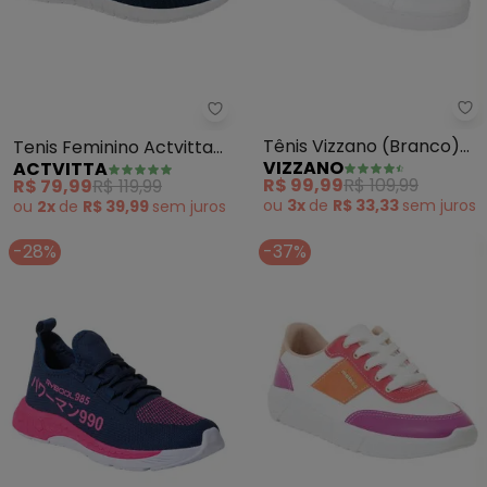
Vi
Actvitta - Tenis Feminino Actvi
Tênis Vizzano (Branco)
Tenis Feminino Actvitta
VIZZANO
ACTVITTA
em Sintético
(Marinho)
R$ 99,99
R$ 109,99
R$ 79,99
R$ 119,99
ou
3x
de
R$ 33,33
sem
juros
ou
2x
de
R$ 39,99
sem
juros
-28%
-37%