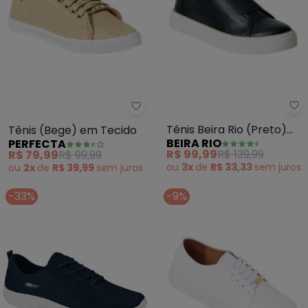
Be
Perfecta - Tênis (Bege) em Tec
Tênis Beira Rio (Preto)
Tênis (Bege) em Tecido
BEIRA RIO
PERFECTA
em Sintético
R$ 99,99
R$ 139,99
R$ 79,99
R$ 99,99
ou
3x
de
R$ 33,33
sem
juros
ou
2x
de
R$ 39,99
sem
juros
-33%
-9%