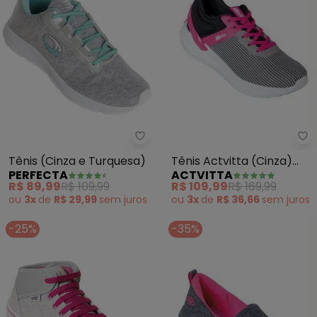
Ac
Perfecta - Tênis (Cinza e Turqu
Tênis Actvitta (Cinza)
Tênis (Cinza e Turquesa)
ACTVITTA
PERFECTA
com Detalhes em
R$ 109,99
R$ 169,99
R$ 89,99
R$ 109,99
Rosa/Preto
ou
3x
de
R$ 36,66
sem
juros
ou
3x
de
R$ 29,99
sem
juros
-25%
-35%