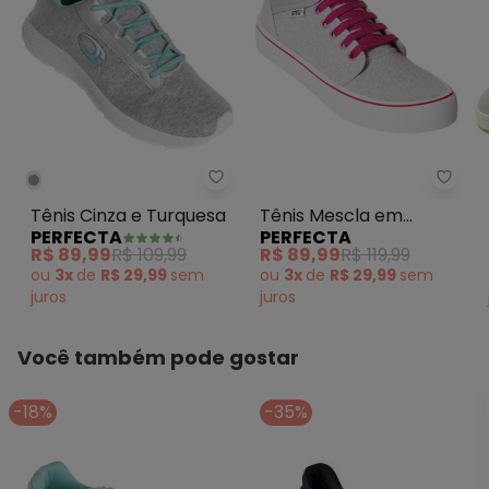
Perfecta - Tênis Cinza e Turque
Perfe
Tênis Cinza e Turquesa
Tênis Mescla em
PERFECTA
PERFECTA
Tecido
R$ 89,99
R$ 109,99
R$ 89,99
R$ 119,99
ou
3x
de
R$ 29,99
sem
ou
3x
de
R$ 29,99
sem
juros
juros
Você também pode gostar
-18%
-35%