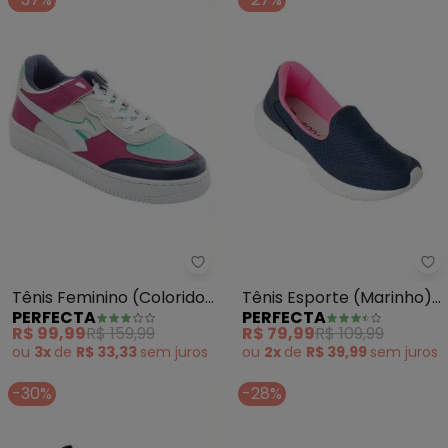
Perfecta - Tênis Feminino (Colo
Pe
Tênis Feminino (Colorido)
Tênis Esporte (Marinho)
PERFECTA
PERFECTA
em Sintético
em Tecido
R$ 99,99
R$ 159,99
R$ 79,99
R$ 109,99
ou
3x
de
R$ 33,33
sem
juros
ou
2x
de
R$ 39,99
sem
juros
-30%
-28%