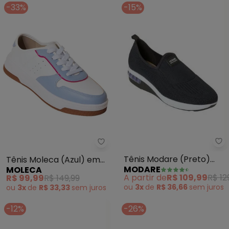
-33%
-15%
Mo
Moleca - Tênis Moleca (Azul) em
Tênis Modare (Preto)
Tênis Moleca (Azul) em
MODARE
MOLECA
Ultraconfort
Sintético
A partir de
R$ 109,99
R$ 12
R$ 99,99
R$ 149,99
ou
3x
de
R$ 36,66
sem
juros
ou
3x
de
R$ 33,33
sem
juros
-12%
-26%