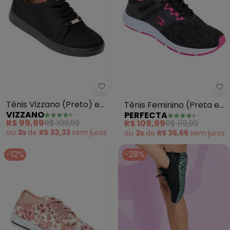
Vizzano - Tênis Vizzano (Preto
Pe
Tênis Vizzano (Preto) em
Tênis Feminino (Preta e
VIZZANO
PERFECTA
Camurça Sintética
Rosa) com Detalhes
R$ 99,99
R$ 109,99
R$ 109,99
R$ 119,99
ou
3x
de
R$ 33,33
sem
juros
ou
3x
de
R$ 36,66
sem
juros
-12%
-28%