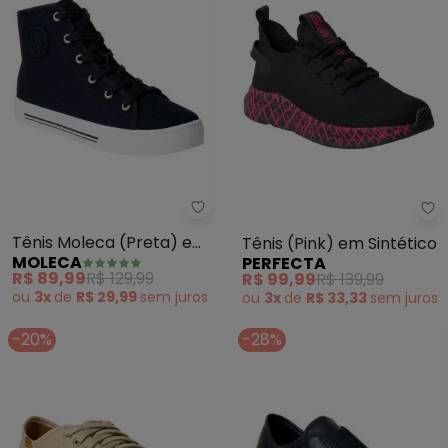
Moleca - Tênis Moleca (Preta)
Pe
Tênis Moleca (Preta) em
Tênis (Pink) em Sintético
MOLECA
PERFECTA
Tecido
R$ 89,99
R$ 129,99
R$ 99,99
R$ 139,99
ou
3x
de
R$ 29,99
sem
juros
ou
3x
de
R$ 33,33
sem
juros
-20%
-28%