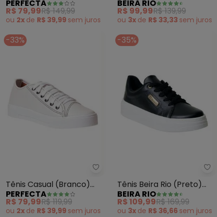
BEIRA RIO
PERFECTA
em Sintpetico
Tecido
R$ 99,99
R$ 139,99
R$ 79,99
R$ 149,99
ou
3x
de
R$ 33,33
sem
juros
ou
2x
de
R$ 39,99
sem
juros
-33%
-35%
Perfecta - Tênis Casual (Branco
Be
Tênis Casual (Branco)
Tênis Beira Rio (Preto)
PERFECTA
BEIRA RIO
em Sintético
em Sintético
R$ 79,99
R$ 119,99
R$ 109,99
R$ 169,99
ou
2x
de
R$ 39,99
sem
juros
ou
3x
de
R$ 36,66
sem
juros