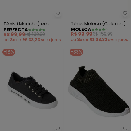
Mo
Perfecta - Tênis (Marinho) em 
Tênis Moleca (Colorido)
Tênis (Marinho) em
MOLECA
PERFECTA
em Sintético
Tecido
R$ 99,99
R$ 159,99
R$ 99,99
R$ 139,99
ou
3x
de
R$ 33,33
sem
juros
ou
3x
de
R$ 33,33
sem
juros
-18%
-33%