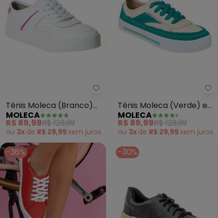
Moleca - Tênis Moleca (Branco)
Mo
Tênis Moleca (Branco)
Tênis Moleca (Verde) em
MOLECA
MOLECA
em Sintético
Tecido
R$ 89,99
R$ 129,99
R$ 89,99
R$ 129,99
ou
3x
de
R$ 29,99
sem
juros
ou
3x
de
R$ 29,99
sem
juros
-36%
-30%