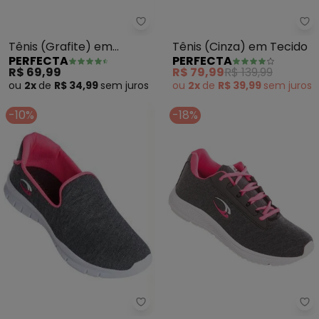
Perfecta - Tênis (Grafite) em 
Pe
Tênis (Grafite) em
Tênis (Cinza) em Tecido
PERFECTA
PERFECTA
Tecido Mesh
R$ 69,99
R$ 79,99
R$ 139,99
ou
2x
de
R$ 34,99
sem
juros
ou
2x
de
R$ 39,99
sem
juros
-10%
-18%
Perfecta - Tênis sem Cadarço (
Pe