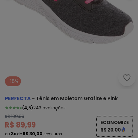
Perf
-18%
PERFECTA
-
Tênis em Moletom Grafite e Pink
(
4,5
)
243
avaliações
R$ 109,99
ECONOMIZE
R$ 89,99
R$ 20,00
3x
R$ 30,00
ou
de
sem juros