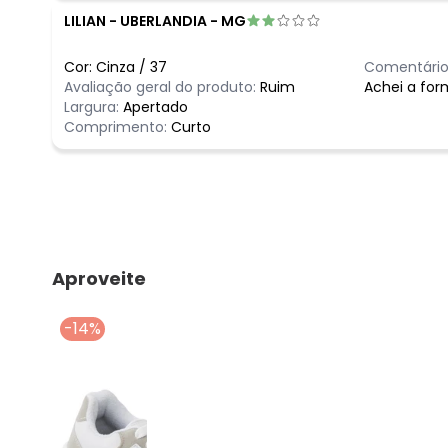
LILIAN
-
UBERLANDIA - MG
Cor:
Cinza
/
37
Comentário
Avaliação geral do produto:
Ruim
Achei a for
Largura:
Apertado
Comprimento:
Curto
Aproveite e compre junto
-14%