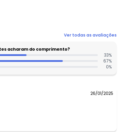
N/D*
Ver todas as avaliações
N/D*
N/D*
entes acharam do comprimento?
R$ 69,99
33
%
67
%
N/D*
0
%
N/D*
R$ 64,99
26/01/2025