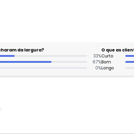
gum dia do mês, para o menor tamanho disponível.
acharam da largura?
O que as cli
33
%
Curto
67
%
Bom
0
%
Longo
: