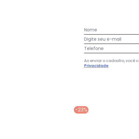
Nome
Digite seu e-mail
Telefone
ino Cinza com Detalhes em Camurça
Ao enviar o cadastro, você
Privacidade
-23%