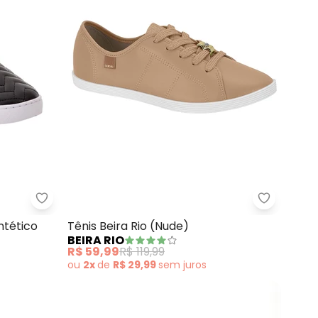
nco) com Cadarço em Elástico
Vizzano - Tênis Vizzano (Preto) em Sintético
Beira Rio 
ntético
Tênis Beira Rio (Nude)
BEIRA RIO
R$ 59,99
R$ 119,99
ou
2x
de
R$ 29,99
sem
juros