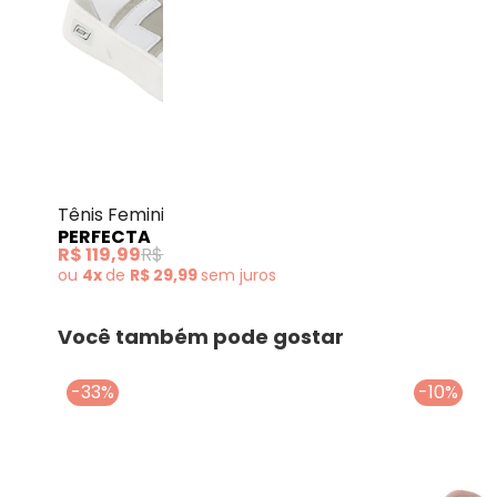
Perfecta - Tênis Femin
Tênis Feminino Cinza com
PERFECTA
Detalhes em Camurça
R$ 119,99
R$ 139,99
ou
4x
de
R$ 29,99
sem
juros
Você também pode gostar
-33%
-10%