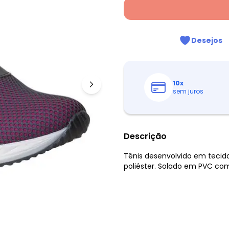
Desejos
10
x
sem juros
Descrição
Tênis desenvolvido em tecid
poliéster. Solado em PVC co