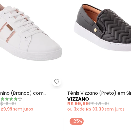
s Esporte (Grafite)
Perfecta - Tênis Feminino (Bra
inino (Branco) com
Tênis Vizzano (Preto) em Si
A
VIZZANO
m Elástico
$ 99,99
R$ 99,99
R$ 129,99
 29,99
sem
juros
ou
3x
de
R$ 33,33
sem
juros
-25%