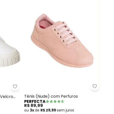
Perfecta 
a Tratorada
Perfecta - Tênis Casual (Branco) com Velcro Dup
Tênis (Nude) com Perfuros
 Velcro
PERFECTA
R$ 89,99
ou
3x
de
R$ 29,99
sem
juros