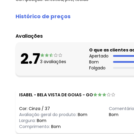
Histórico de preços
O preço apresentado abaixo é o menor oferecido em al
agosto/2026
Avaliações
julho/2026
junho/2026
O que as clientes 
2.7
maio/2026
Apertado
3
avaliações
Bom
abril/2026
Folgado
março/2026
fevereiro/2026
ISABEL
-
BELA VISTA DE GOIAS - GO
Cor:
Cinza
/
37
Comentário
Avaliação geral do produto:
Bom
Bom
Largura:
Bom
Comprimento:
Bom