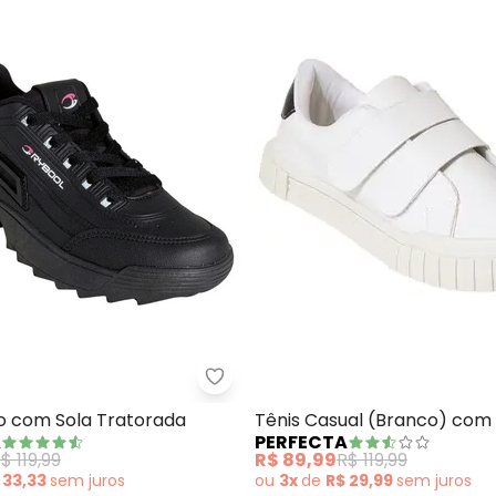
 Moleca (Preto) em Sintético
Perfecta - Tênis Preto com Sol
to com Sola Tratorada
Tênis Casual (Branco) com
A
PERFECTA
Duplo
$ 119,99
R$ 89,99
R$ 119,99
 33,33
sem
juros
ou
3x
de
R$ 29,99
sem
juros