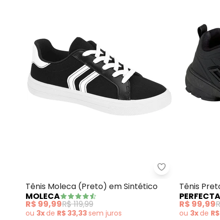
Moleca - Tênis
Tênis Moleca (Preto) em Sintético
Tênis Pre
MOLECA
PERFECT
R$ 99,99
R$ 119,99
R$ 99,99
R
ou
3x
de
R$ 33,33
sem
juros
ou
3x
de
R$