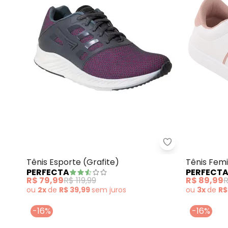
Perfecta - Têni
Tênis Esporte (Grafite)
Tênis Fem
PERFECTA
PERFECT
Cadarço e
R$ 79,99
R$ 119,99
R$ 89,99
R
ou
2x
de
R$ 39,99
sem
juros
ou
3x
de
R$
-16%
-16%