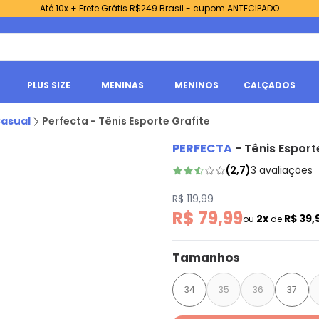
Até 10x + Frete Grátis R$249 Brasil - cupom ANTECIPADO
PLUS SIZE
MENINAS
MENINOS
CALÇADOS
Casual
Perfecta - Tênis Esporte Grafite
PERFECTA
-
Tênis Esport
(
2,7
)
3
avaliações
R$ 119,99
R$ 79,99
2x
R$ 39,
ou
de
Tamanhos
34
35
36
37