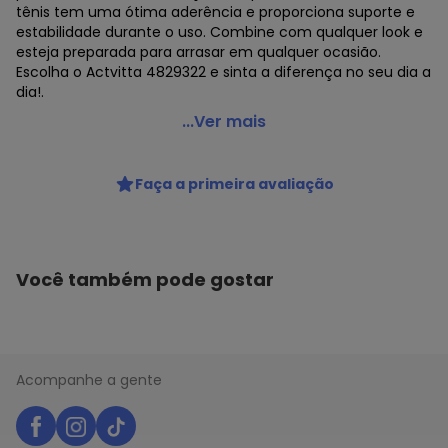
tênis tem uma ótima aderência e proporciona suporte e
estabilidade durante o uso. Combine com qualquer look e
esteja preparada para arrasar em qualquer ocasião.
Escolha o Actvitta 4829322 e sinta a diferença no seu dia a
dia!.
Actvitta - Tênis Feminino Actvitta 4829322 -
...Ver mais
Marinho/Verde
Código do produto: 23980952
Faça a primeira avaliação
REFERENCIA : 4829322
MARCA : Actvitta
MODELO : A0443322
MATERIAL DA PALMILHA : PU
MATERIAL DA SOLA : Borracha
Você também pode gostar
MATERIAL INTERNO : Têxtil
ACABAMENTO : Colado/Costurado
GÊNERO : Female
GRUPO DE IDADE : Adult
MATERIAL DO SAPATO : Gaspea Loc Mira/Elastano
Acompanhe a gente
Kansas/Australia
ESTILO DO TÊNIS : Esportivo