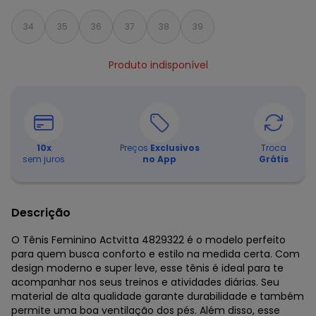
34
35
36
37
38
39
Produto indisponível
10
x
Preços
Exclusivos
Troca
sem juros
no App
Grátis
Descrição
O Tênis Feminino Actvitta 4829322 é o modelo perfeito
para quem busca conforto e estilo na medida certa. Com
design moderno e super leve, esse tênis é ideal para te
acompanhar nos seus treinos e atividades diárias. Seu
material de alta qualidade garante durabilidade e também
permite uma boa ventilação dos pés. Além disso, esse