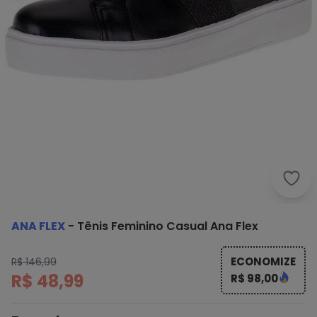
Ana 
ANA FLEX
-
Tênis Feminino Casual Ana Flex
ECONOMIZE
R$ 146,99
R$ 48,99
R$ 98,00