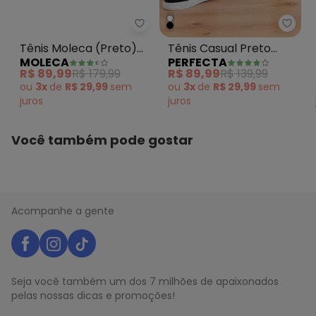
N/D*
março/2026
N/D*
fevereiro/2026
Tênis Moleca (Preto) em Sintét
Perfe
Tênis Moleca (Preto)
Tênis Casual Preto
MOLECA
PERFECTA
em Sintético
com Detalhe no Solado
R$ 89,99
R$ 179,99
R$ 89,99
R$ 139,99
ou
3x
de
R$ 29,99
sem
ou
3x
de
R$ 29,99
sem
juros
juros
Você também pode gostar
Acompanhe a gente
Seja você também um dos 7 milhões de apaixonados
pelas nossas dicas e promoções!