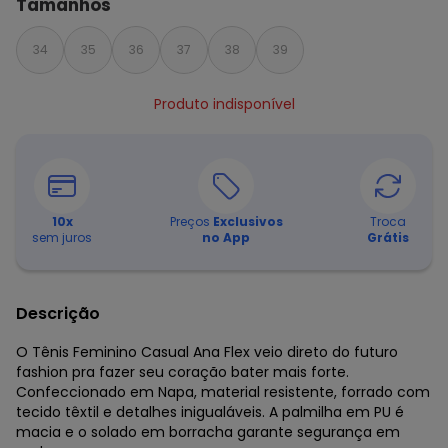
Tamanhos
34
35
36
37
38
39
Produto indisponível
10
x
Preços
Exclusivos
Troca
sem juros
no App
Grátis
Descrição
O Tênis Feminino Casual Ana Flex veio direto do futuro
fashion pra fazer seu coração bater mais forte.
Confeccionado em Napa, material resistente, forrado com
tecido têxtil e detalhes inigualáveis. A palmilha em PU é
macia e o solado em borracha garante segurança em