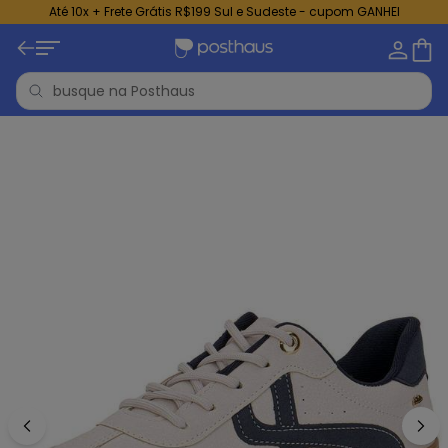
Até 10x + Frete Grátis R$199 Sul e Sudeste - cupom GANHEI