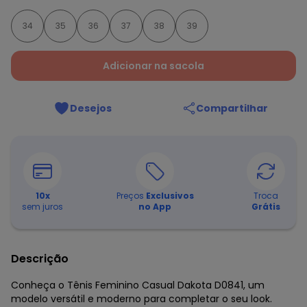
34
35
36
37
38
39
Adicionar na sacola
Desejos
Compartilhar
10
x
Preços
Exclusivos
Troca
sem juros
no App
Grátis
Descrição
Conheça o Tênis Feminino Casual Dakota D0841, um
modelo versátil e moderno para completar o seu look.