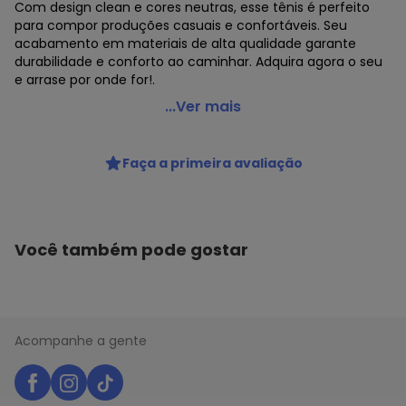
Com design clean e cores neutras, esse tênis é perfeito
para compor produções casuais e confortáveis. Seu
acabamento em materiais de alta qualidade garante
durabilidade e conforto ao caminhar. Adquira agora o seu
e arrase por onde for!.
Dakota - Tênis Feminino Casual Dakota D0841 -
...Ver mais
Bege/Azul
Código do produto: 24184928
Faça a primeira avaliação
MODELO : 0648410
REFERENCIA : D0841
MARCA : Dakota
MATERIAL DA PALMILHA : EVA
MATERIAL DA SOLA : Borracha
Você também pode gostar
MATERIAL INTERNO : Têxtil
ACABAMENTO : Colado/Costurado
DETALHES : Solado com 3,5 cm aproximadamente
GÊNERO : Female
GRUPO DE IDADE : Adult
Acompanhe a gente
MATERIAL DO SAPATO : Sintético
ESTILO DO TÊNIS : Urbano