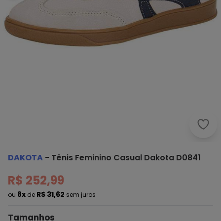
Dako
DAKOTA
-
Tênis Feminino Casual Dakota D0841
R$ 252,99
8x
R$ 31,62
ou
de
sem juros
Tamanhos