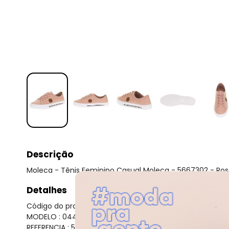
Descrição
Moleca - Tênis Feminino Casual Moleca - 5667302 - Ro
Detalhes
Código do produto: 23119697
MODELO : 0447800
REFERENCIA : 5667302