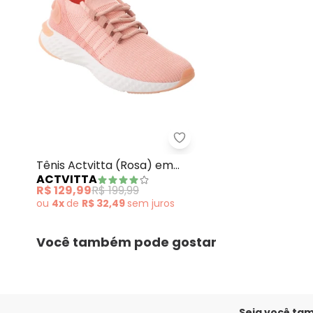
Tênis Actvitta (Rosa) e
Tênis Actvitta (Rosa) em
ACTVITTA
Tecido
R$ 129,99
R$ 199,99
ou
4x
de
R$ 32,49
sem
juros
Você também pode gostar
Seja você ta