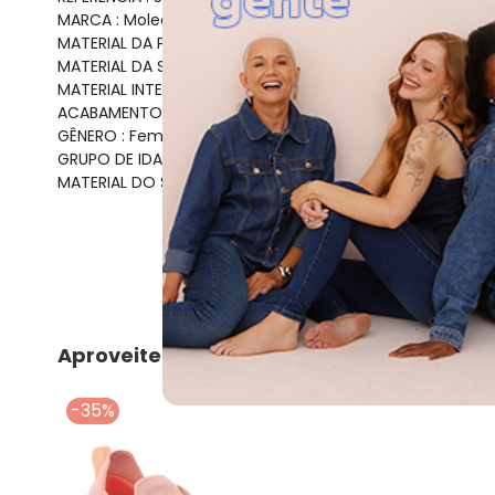
MARCA : Moleca
MATERIAL DA PALMILHA : PU
MATERIAL DA SOLA : Borracha
MATERIAL INTERNO : Têxtil
ACABAMENTO : Colado/Costurado
GÊNERO : Female
GRUPO DE IDADE : Adult
MATERIAL DO SAPATO : Napa Sardenha Neo
Aproveite e compre junto
-35%