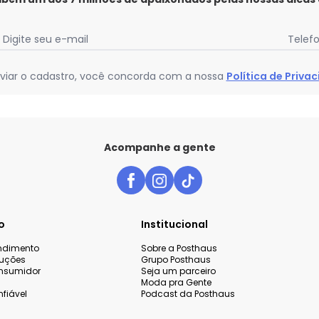
Digite seu e-mail
Telef
viar o cadastro, você concorda com a nossa
Política de Priva
Acompanhe a gente
o
Institucional
endimento
Sobre a Posthaus
luções
Grupo Posthaus
nsumidor
Seja um parceiro
Moda pra Gente
fiável
Podcast da Posthaus