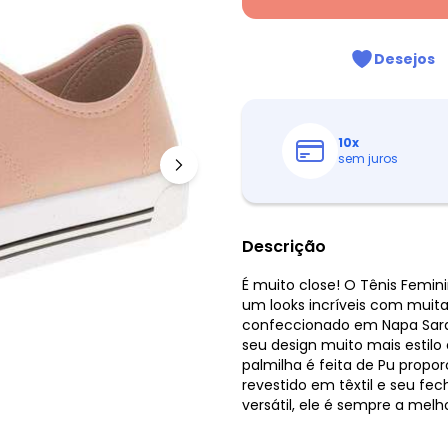
Desejos
10
x
sem juros
Descrição
É muito close! O Tênis Femin
um looks incríveis com muita 
confeccionado em Napa Sar
seu design muito mais estilo
palmilha é feita de Pu propor
revestido em têxtil e seu fe
versátil, ele é sempre a mel