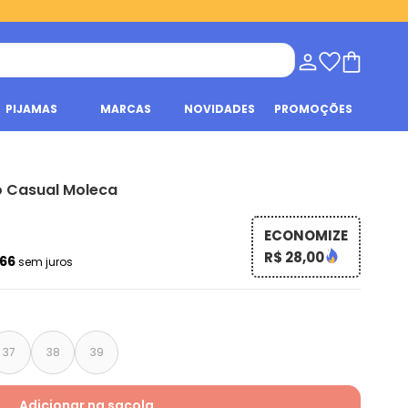
PIJAMAS
MARCAS
NOVIDADES
PROMOÇÕES
o Casual Moleca
ECONOMIZE
R$ 28,00
,66
sem juros
37
38
39
Adicionar na sacola