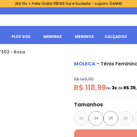
Até 10x + Frete Grátis R$199 Sul e Sudeste - cupom GANHEI
PLUS SIZE
MENINAS
MENINOS
CALÇADOS
7302 - Rosa
MOLECA
-
Tênis Feminin
R$ 146,99
R$ 118,99
3x
R$ 39
ou
de
Tamanhos
33
34
35
36