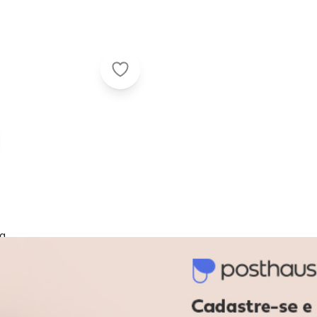
Moleca - Tênis Feminino Casual Mo
sa