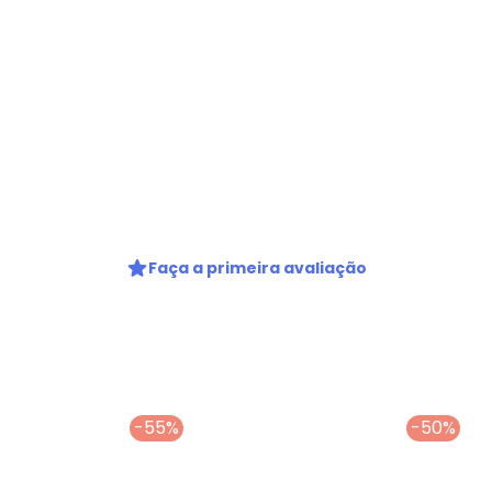
gum dia do mês, para o menor tamanho disponível.
Nome
Faça a primeira avaliação
Digite seu e-mail
Telefone
Ao enviar o cadastro, você
Privacidade
-55%
-50%