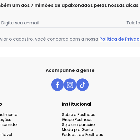
mbém um dos 7 milhões de apaixonados pelas nossas dicas
Digite seu e-mail
Telef
viar o cadastro, você concorda com a nossa
Política de Priva
Acompanhe a gente
o
Institucional
endimento
Sobre a Posthaus
luções
Grupo Posthaus
nsumidor
Seja um parceiro
Moda pra Gente
fiável
Podcast da Posthaus