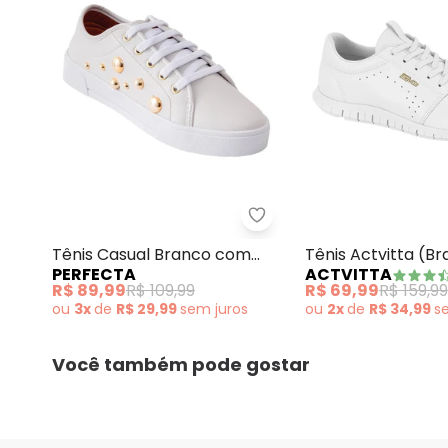
Perfecta - Tênis Casua
Tênis Casual Branco com
Tênis Actvitta (B
PERFECTA
ACTVITTA
Detalhe Dourado
R$ 89,99
R$ 109,99
R$ 69,99
R$ 159,99
ou
3x
de
R$ 29,99
sem
juros
ou
2x
de
R$ 34,99
s
Você também pode gostar