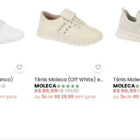
l Branco com Detalhe Dourado
Tênis Actvitta (Branco)
Tênis Moleca (Of
ranco)
Tênis Moleca (Off White) em
Tênis Mole
MOLECA
MOLECA
Sintético
com Elásti
R$ 89,99
R$ 199,99
R$ 89,99
R
em
juros
ou
3x
de
R$ 29,99
sem
juros
ou
3x
de
R$