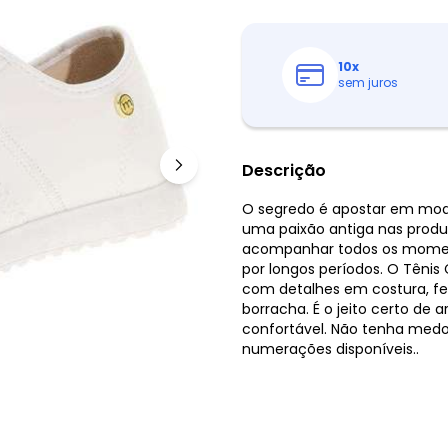
10
x
sem juros
Descrição
O segredo é apostar em mode
uma paixão antiga nas produ
acompanhar todos os moment
por longos períodos. O Têni
com detalhes em costura, f
borracha. É o jeito certo de 
confortável. Não tenha medo 
numerações disponíveis..