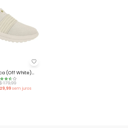
f White) em Sintético
Tênis Moleca (Off White) com Elástico
ca (Off White)
co
$ 179,99
 29,99
sem
juros