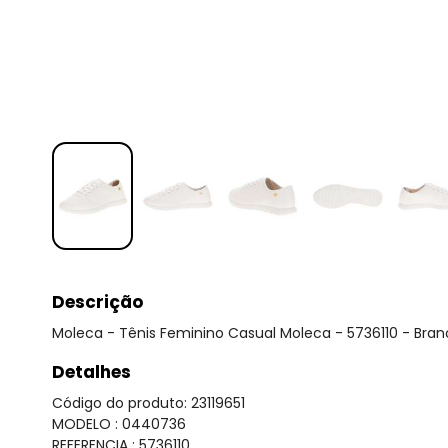
Descrição
Moleca - Tênis Feminino Casual Moleca - 5736110 - Bra
Detalhes
Código do produto: 23119651
MODELO : 0440736
REFERENCIA : 5736110