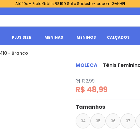
Até 10x + Frete Grátis R$199 Sul e Sudeste - cupom GANHEI
PLUS SIZE
MENINAS
MENINOS
CALÇADOS
110 - Branco
MOLECA
-
Tênis Feminin
R$ 132,99
R$ 48,99
Tamanhos
34
35
36
37