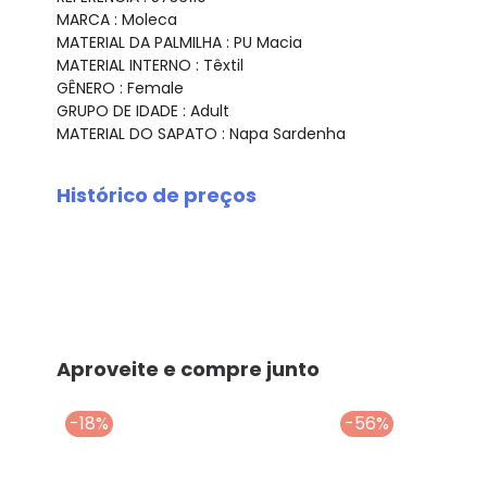
MARCA : Moleca
MATERIAL DA PALMILHA : PU Macia
MATERIAL INTERNO : Têxtil
GÊNERO : Female
GRUPO DE IDADE : Adult
MATERIAL DO SAPATO : Napa Sardenha
Histórico de preços
O preço apresentado abaixo é o menor oferecido em al
agosto/2026
julho/2026
junho/2026
maio/2026
abril/2026
Aproveite e compre junto
março/2026
fevereiro/2026
-18%
-56%