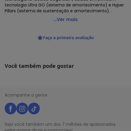
tecnologia Ultra GO (sistema de amortecimento) e Hyper
Pillars (sistema de sustentação e amortecimento). .
Skechers - Tênis Feminino Go Walk 6 Glimmering
...Ver mais
Skechers 124502 - Rosa
Código do produto: 23163210
Faça a primeira avaliação
MODELO : 5674502
REFERENCIA : 124502
MARCA : Skechers
MATERIAL DA PALMILHA : EVA , com tecnologia Air Cooled
Goga Mat
Você também pode gostar
MATERIAL DA SOLA : EVA
MATERIAL INTERNO : Têxtil
ACABAMENTO : Colado/Costurado
DETALHES : Tecnologias:
Air Cooled: Espuma perfurada para melhorar o
Acompanhe a gente
amortecimento, promove conforto e retorno de energia;
GOGA MAT: Palmilha com
GÊNERO : Female
GRUPO DE IDADE : Adult
MATERIAL DO SAPATO : Stretch fit
Seja você também um dos 7 milhões de apaixonados
ESTILO DO TÊNIS : Esportivo
pelas nossas dicas e promoções!