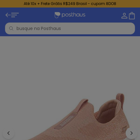
Até 10x + Frete Grátis R$249 Brasil - cupom 8DO8