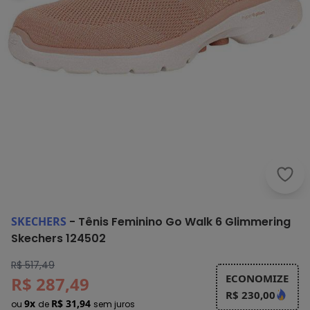
Skec
SKECHERS
-
Tênis Feminino Go Walk 6 Glimmering
Skechers 124502
R$ 517,49
ECONOMIZE
R$ 287,49
R$ 230,00
9x
R$ 31,94
ou
de
sem juros