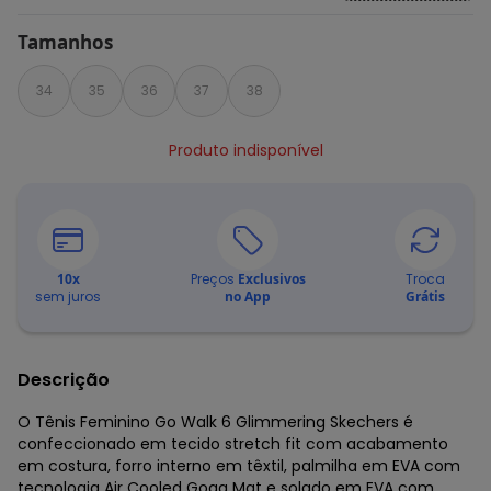
Tamanhos
34
35
36
37
38
Produto indisponível
10
x
Preços
Exclusivos
Troca
sem juros
no App
Grátis
Descrição
O Tênis Feminino Go Walk 6 Glimmering Skechers é
confeccionado em tecido stretch fit com acabamento
em costura, forro interno em têxtil, palmilha em EVA com
tecnologia Air Cooled Goga Mat e solado em EVA com