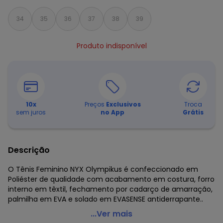
34
35
36
37
38
39
Produto indisponível
10
x
Preços
Exclusivos
Troca
sem juros
no App
Grátis
Descrição
O Tênis Feminino NYX Olympikus é confeccionado em
Poliéster de qualidade com acabamento em costura, forro
interno em têxtil, fechamento por cadarço de amarração,
palmilha em EVA e solado em EVASENSE antiderrapante..
Olympikus - Tênis Feminino Nyx Olympikus - 228 -
...Ver mais