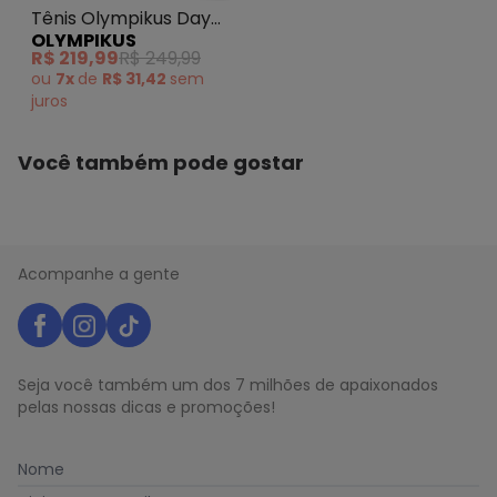
Tênis Olympikus Day
OLYMPIKUS
(Preto)
R$ 219,99
R$ 249,99
ou
7x
de
R$ 31,42
sem
juros
Você também pode gostar
Acompanhe a gente
Seja você também um dos 7 milhões de apaixonados
pelas nossas dicas e promoções!
Nome