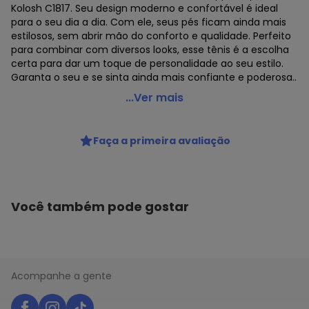
Kolosh C1817. Seu design moderno e confortável é ideal
para o seu dia a dia. Com ele, seus pés ficam ainda mais
estilosos, sem abrir mão do conforto e qualidade. Perfeito
para combinar com diversos looks, esse tênis é a escolha
certa para dar um toque de personalidade ao seu estilo.
Garanta o seu e se sinta ainda mais confiante e poderosa..
Kolosh - Tênis Feminino Upper Slip On Kolosh C1817 -
...Ver mais
Branco/Prata
Código do produto: 24182330
Faça a primeira avaliação
MODELO : 0641817
REFERENCIA : C1817
MARCA : Kolosh
MATERIAL DA PALMILHA : EVA
MATERIAL DA SOLA : EVA
Você também pode gostar
MATERIAL INTERNO : Têxtil
DETALHES : Solado anabela com 4 cm aproximadamente.
Possui elastano nas laterais para facilitar o calce.
Palmilha K-soft, que conta com uma camada extra de
GÊNERO : Female
Acompanhe a gente
GRUPO DE IDADE : Adult
MATERIAL DO SAPATO : Mesh