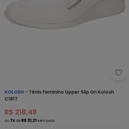
Kolo
KOLOSH
-
Tênis Feminino Upper Slip On Kolosh
C1817
R$ 218,49
7x
R$ 31,21
ou
de
sem juros