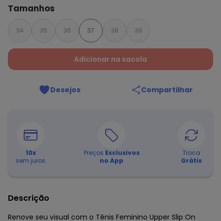
Tamanhos
34
35
36
37
38
39
Adicionar na sacola
Desejos
Compartilhar
10
x
Preços
Exclusivos
Troca
sem juros
no App
Grátis
Descrição
Renove seu visual com o Tênis Feminino Upper Slip On