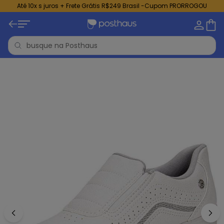
Até 10x s juros + Frete Grátis R$249 Brasil -Cupom PRORROGOU