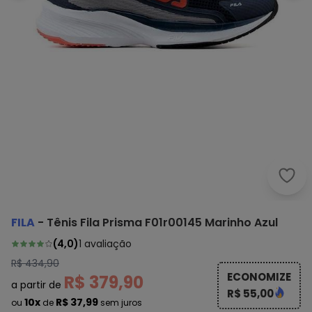
Fila
FILA
-
Tênis Fila Prisma F01r00145 Marinho Azul
(
4,0
)
1
avaliação
R$ 434,90
ECONOMIZE
R$ 379,90
a partir de
R$ 55,00
10x
R$ 37,99
ou
de
sem juros