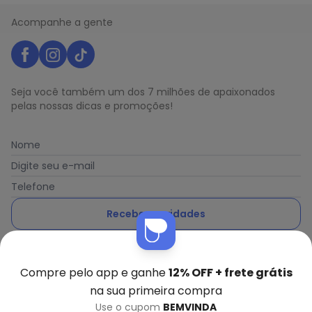
Acompanhe a gente
Seja você também um dos 7 milhões de apaixonados
pelas nossas dicas e promoções!
Nome
Digite seu e-mail
Telefone
Receber novidades
Ao enviar o cadastro, você concorda com a nossa
Política
de Privacidade
Compre pelo app e ganhe
12% OFF + frete grátis
na sua primeira compra
Use o cupom
BEMVINDA