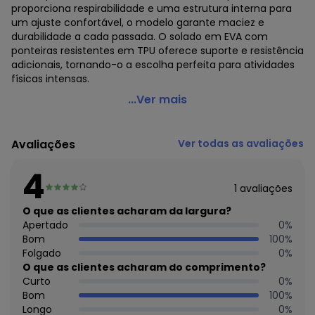
proporciona respirabilidade e uma estrutura interna para
um ajuste confortável, o modelo garante maciez e
durabilidade a cada passada. O solado em EVA com
ponteiras resistentes em TPU oferece suporte e resistência
adicionais, tornando-o a escolha perfeita para atividades
físicas intensas.
Fila - Tênis Fila Prisma F01r00145 Marinho Azul
...Ver mais
Código do produto: 23456640
Avaliações
Ver todas as avaliações
Histórico de preços
4
O preço apresentado abaixo é o menor oferecido em
algum dia do mês, para o menor tamanho disponível.
1
avaliações
N/D*
agosto/2026
O que as clientes acharam da largura?
N/D*
julho/2026
Apertado
0
%
N/D*
junho/2026
Bom
100
%
N/D*
maio/2026
Folgado
0
%
N/D*
abril/2026
O que as clientes acharam do comprimento?
N/D*
março/2026
Curto
0
%
N/D*
fevereiro/2026
Bom
100
%
Longo
0
%