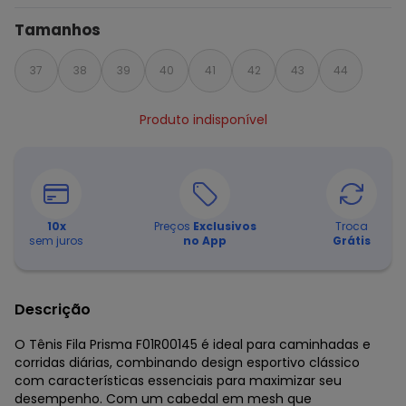
Tamanhos
37
38
39
40
41
42
43
44
Produto indisponível
10
x
Preços
Exclusivos
Troca
sem juros
no App
Grátis
Descrição
O Tênis Fila Prisma F01R00145 é ideal para caminhadas e
corridas diárias, combinando design esportivo clássico
com características essenciais para maximizar seu
desempenho. Com um cabedal em mesh que