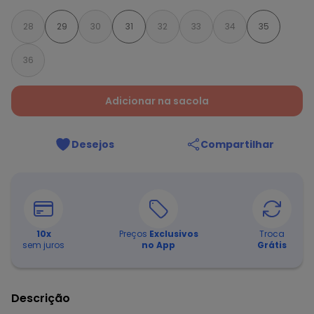
28
29
30
31
32
33
34
35
36
Adicionar na sacola
Desejos
Compartilhar
10
x
Preços
Exclusivos
Troca
sem juros
no App
Grátis
Descrição