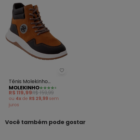
MATERIAL DO SAPATO : Sintético/Mesh
ESTILO DO TÊNIS : Urbano
Tênis Molekinho (Caramelo) e
Tênis Molekinho
MOLEKINHO
(Caramelo) em
R$ 119,99
R$ 159,99
Camurça
ou
4x
de
R$ 29,99
sem
juros
Você também pode gostar