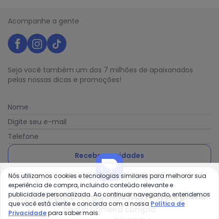
Acompanhe a gente
Seja você também um dos 7 milhões de apaixonados
pelas nossas dicas e promoções!
Nome
Digite seu e-mail
Telefone
Receber novidades
Nós utilizamos cookies e tecnologias similares para melhorar sua
Ao enviar o cadastro, você concorda com a nossa
Política
experiência de compra, incluindo conteúdo relevante e
de Privacidade
publicidade personalizada. Ao continuar navegando, entendemos
Compre pelo app e ganhe
12% OFF + frete grátis
que você está ciente e concorda com a nossa
Política de
na sua primeira compra
Privacidade
para saber mais.