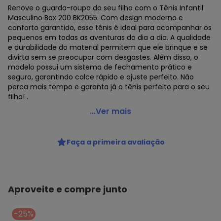
Renove o guarda-roupa do seu filho com o Tênis Infantil
Masculino Box 200 BK2055. Com design moderno e
conforto garantido, esse tênis é ideal para acompanhar os
pequenos em todas as aventuras do dia a dia. A qualidade
e durabilidade do material permitem que ele brinque e se
divirta sem se preocupar com desgastes. Além disso, o
modelo possui um sistema de fechamento prático e
seguro, garantindo calce rápido e ajuste perfeito. Não
perca mais tempo e garanta já o tênis perfeito para o seu
filho! .
Box 200 - Tênis Infantil Box 200 Bk2055 - Café
...Ver mais
Código do produto: 24149946
MODELO : 1782055
Faça a primeira avaliação
REFERENCIA : BK2055
MARCA : Box 200
MATERIAL DA PALMILHA : PU
MATERIAL DA SOLA : Borracha
MATERIAL INTERNO : Têxtil
Aproveite e compre junto
ACABAMENTO : Colado/Costurado
GÊNERO : Male
-25%
GRUPO DE IDADE : Infant