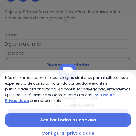
Seja você também um dos 7 milhões de apaixonados
pelas nossas dicas e promoções!
Nome
Digite seu e-mail
Telefone
Receber novidades
Nós utilizamos cookies e tecnologias similares para melhorar sua
Ao enviar o cadastro, você concorda com a nossa
Política
experiência de compra, incluindo conteúdo relevante e
de Privacidade
publicidade personalizada. Ao continuar navegando, entendemos
Compre pelo app e ganhe
12% OFF + frete grátis
que você está ciente e concorda com a nossa
Política de
na sua primeira compra
Privacidade
para saber mais.
Use o cupom
BEMVINDA
Posthaus é uma marca da Posthaus Ltda / CNPJ:
Baixar app Posthaus
Aceitar todos os cookies
80.462.138/0001-41
Endereço: Rua Werner Duwe, 202 Bairro Badenfurt -
Agora não
89.070-700 - Blumenau/SC
Configurar privacidade