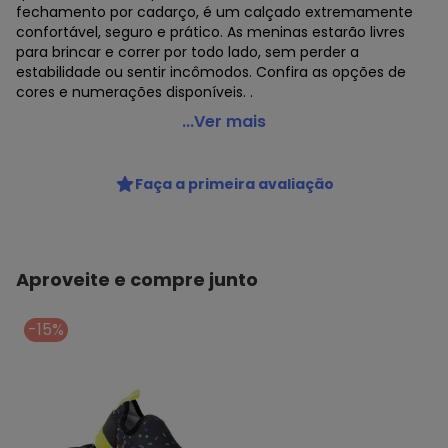
fechamento por cadarço, é um calçado extremamente
confortável, seguro e prático. As meninas estarão livres
para brincar e correr por todo lado, sem perder a
estabilidade ou sentir incômodos. Confira as opções de
cores e numerações disponíveis. .
Box Kids - Tênis Infantil Box Kids - Bk1709 - Verde
...Ver mais
Código do produto: 23116265
GRUPO DE IDADE : Infant
Faça a primeira avaliação
MATERIAL DO SAPATO : Sintético
MODELO : 1780709
REFERENCIA : BK1709
MARCA : Box Kids
MATERIAL DA PALMILHA : E.V.A
Aproveite e compre junto
MATERIAL DA SOLA : Borracha
MATERIAL INTERNO : Têxtil
-15%
ACABAMENTO : Colado/Costurado
GÊNERO : Female