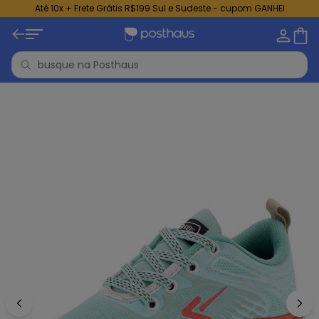
Até 10x + Frete Grátis R$199 Sul e Sudeste - cupom GANHEI