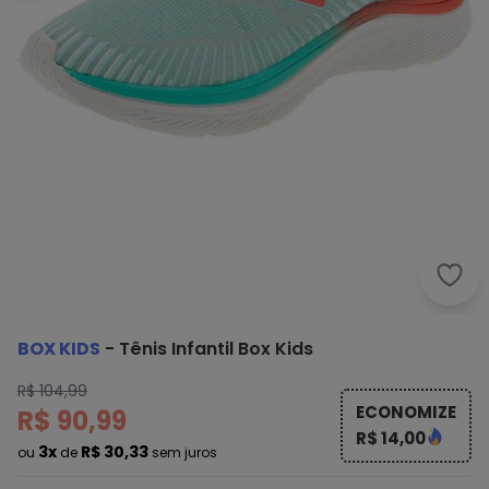
Box K
BOX KIDS
-
Tênis Infantil Box Kids
R$ 104,99
ECONOMIZE
R$ 90,99
R$ 14,00
3x
R$ 30,33
ou
de
sem juros