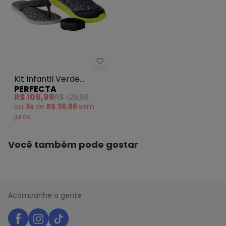
Perfecta - Kit Infantil Verde Tê
Kit Infantil Verde
PERFECTA
Tênis+Chinelo+Relógio
R$ 109,99
R$ 129,99
ou
3x
de
R$ 36,66
sem
juros
Você também pode gostar
Acompanhe a gente