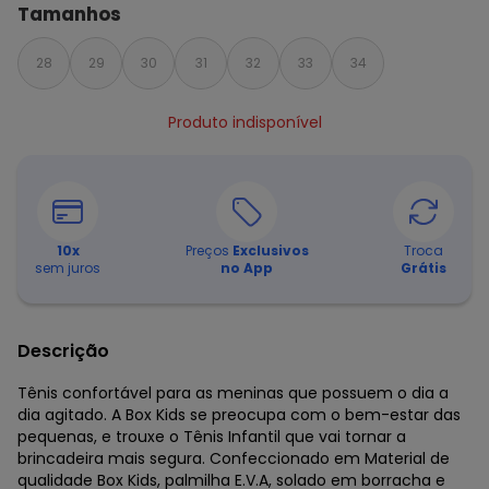
Tamanhos
28
29
30
31
32
33
34
Produto indisponível
10
x
Preços
Exclusivos
Troca
sem juros
no App
Grátis
Descrição
Tênis confortável para as meninas que possuem o dia a
dia agitado. A Box Kids se preocupa com o bem-estar das
pequenas, e trouxe o Tênis Infantil que vai tornar a
brincadeira mais segura. Confeccionado em Material de
qualidade Box Kids, palmilha E.V.A, solado em borracha e