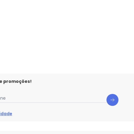
 concorda com a nossa
Política de
N/D*
N/D*
N/D*
N/D*
N/D*
N/D*
N/D*
 e promoções!
one
cidade