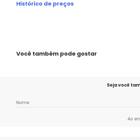
Histórico de preços
O preço apresentado abaixo é o menor oferecido em al
agosto/2026
julho/2026
junho/2026
maio/2026
abril/2026
Você também pode gostar
março/2026
fevereiro/2026
Seja você ta
Nome
Ao en