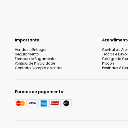
Importante
Atendiment
Vendas e Entrega
Central de At
Regulamento
Trocas e Devo
Formas de Pagamento
Código do Co
Política de Privacidade
Procon
Contrato Compra e Venda
Posthaus é Con
Formas de pagamento
Nós utilizamos cookies e tecnologias similares para melhorar
incluindo conteúdo relevante e publicidade personalizada. A