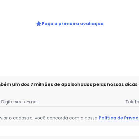
Ao enviar o cadastro, você
Privacidade
gum dia do mês, para o menor tamanho disponível.
Faça a primeira avaliação
mbém um dos 7 milhões de apaixonados pelas nossas dicas
Digite seu e-mail
Telef
viar o cadastro, você concorda com a nossa
Política de Priva