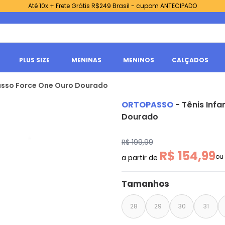
Até 10x + Frete Grátis R$249 Brasil - cupom ANTECIPADO
PLUS SIZE
MENINAS
MENINOS
CALÇADOS
passo Force One Ouro Dourado
ORTOPASSO
-
Tênis Inf
Dourado
R$ 199,99
R$ 154,99
ou
a partir de
Tamanhos
28
29
30
31