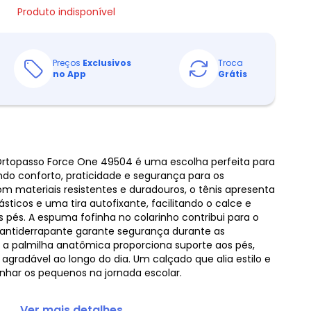
Produto indisponível
Preços
Exclusivos
Troca
no App
Grátis
 Ortopasso Force One 49504 é uma escolha perfeita para
ando conforto, praticidade e segurança para os
 materiais resistentes e duradouros, o tênis apresenta
icos e uma tira autofixante, facilitando o calce e
 pés. A espuma fofinha no colarinho contribui para o
 antiderrapante garante segurança durante as
o, a palmilha anatômica proporciona suporte aos pés,
gradável ao longo do dia. Um calçado que alia estilo e
har os pequenos na jornada escolar.
... Ver mais detalhes