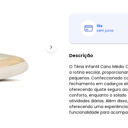
10
x
sem juros
Descrição
O Tênis Infantil Cano Médio
a rotina escolar, proporcion
pequenos. Confeccionado com
fechamento em cadarços elást
oferecendo ajuste seguro aos
conforto, enquanto o solado
atividades diárias. Além diss
oferecendo uma experiência a
funcionalidade para acompan