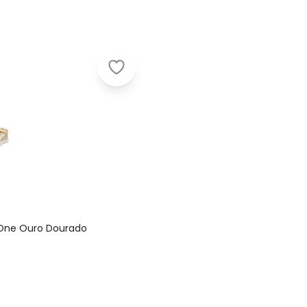
Ortopasso - Tênis Infantil Cano M
 One Ouro Dourado
Nome
Digite seu e-mail
Telefone