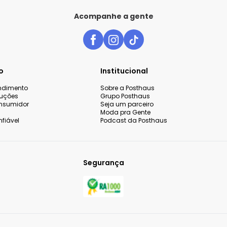
Acompanhe a gente
o
Institucional
endimento
Sobre a Posthaus
luções
Grupo Posthaus
nsumidor
Seja um parceiro
Moda pra Gente
fiável
Podcast da Posthaus
Segurança
 sua experiência de compra,
o continuar navegando,
Aceitar todos os co