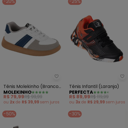
-20%
-25%
Molekinho - Tênis Molekinho (B
Pe
Tênis Molekinho (Branco)
Tênis Infantil (Laranja)
MOLEKINHO
PERFECTA
em Sintético
R$ 79,99
R$ 99,99
R$ 89,99
R$ 119,99
ou
2x
de
R$ 39,99
sem
juros
ou
3x
de
R$ 29,99
sem
juros
-50%
-30%