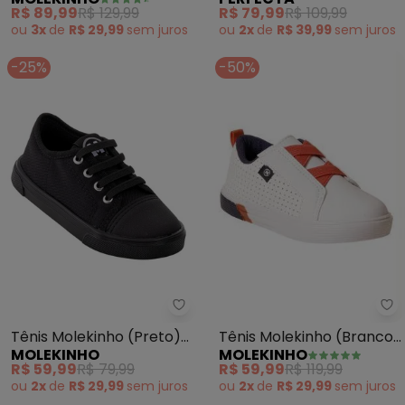
(Marinho) em Sintético
Sintético
R$ 89,99
R$ 129,99
R$ 79,99
R$ 109,99
ou
3x
de
R$ 29,99
sem
juros
ou
2x
de
R$ 39,99
sem
juros
-25%
-50%
Mo
Molekinho - Tênis Molekinho (P
Tênis Molekinho (Branco)
Tênis Molekinho (Preto)
MOLEKINHO
MOLEKINHO
em Sintético
em Tecido
R$ 59,99
R$ 119,99
R$ 59,99
R$ 79,99
ou
2x
de
R$ 29,99
sem
juros
ou
2x
de
R$ 29,99
sem
juros