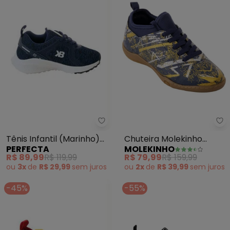
Perfecta - Tênis Infantil (Mari
Mo
Tênis Infantil (Marinho)
Chuteira Molekinho
PERFECTA
MOLEKINHO
em Tecido
(Marinho) em Sintético
R$ 89,99
R$ 119,99
R$ 79,99
R$ 159,99
ou
3x
de
R$ 29,99
sem
juros
ou
2x
de
R$ 39,99
sem
juros
-45%
-55%