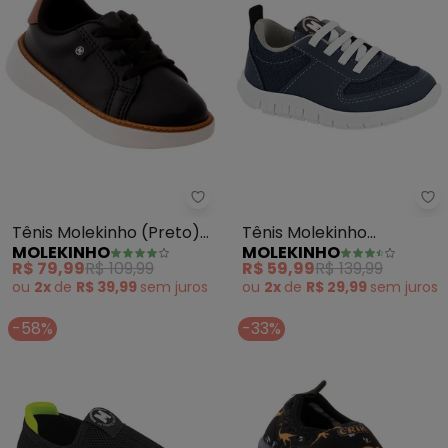
Molekinho - Tênis Molekinho (Pr
Mo
Tênis Molekinho (Preto)
Tênis Molekinho
MOLEKINHO
MOLEKINHO
em Sintético
(Marinho) em Tecido
R$ 79,99
R$ 109,99
R$ 59,99
R$ 139,99
ou
2x
de
R$ 39,99
sem
juros
ou
2x
de
R$ 29,99
sem
juros
-58%
-33%