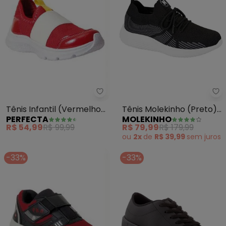
Perfecta - Tênis Infantil (Verm
Mo
Tênis Infantil (Vermelho)
Tênis Molekinho (Preto)
PERFECTA
MOLEKINHO
com Elástico
em Tecido
R$ 54,99
R$ 99,99
R$ 79,99
R$ 179,99
ou
2x
de
R$ 39,99
sem
juros
-33%
-33%