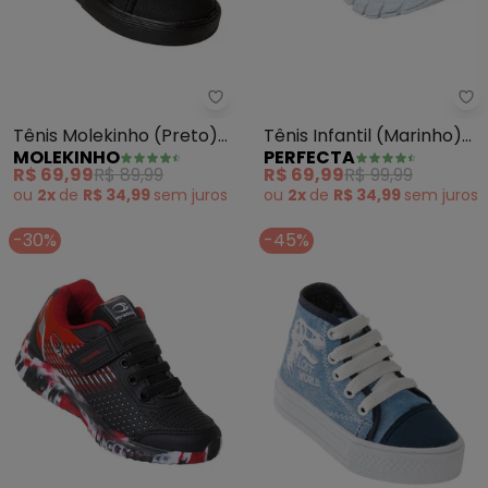
Pe
Molekinho - Tênis Molekinho (Pr
Tênis Infantil (Marinho)
Tênis Molekinho (Preto)
PERFECTA
MOLEKINHO
em Tecido
em Sintético
R$ 69,99
R$ 99,99
R$ 69,99
R$ 89,99
ou
2x
de
R$ 34,99
sem
juros
ou
2x
de
R$ 34,99
sem
juros
-30%
-45%