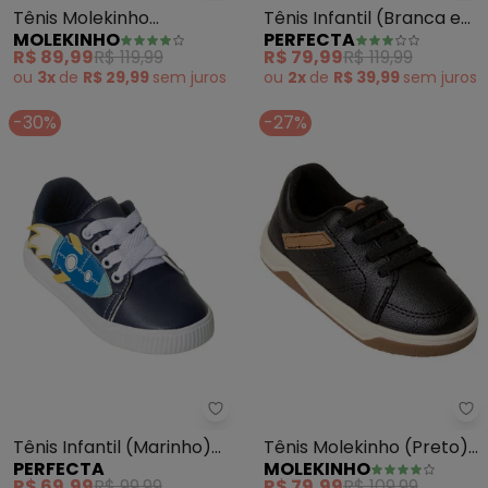
Tênis Molekinho
Tênis Infantil (Branca e
MOLEKINHO
PERFECTA
(Marinho) em Tecido
Preta) em Sintético
R$ 89,99
R$ 119,99
R$ 79,99
R$ 119,99
ou
3x
de
R$ 29,99
sem
juros
ou
2x
de
R$ 39,99
sem
juros
-30%
-27%
Perfecta - Tênis Infantil (Marin
Mo
Tênis Infantil (Marinho)
Tênis Molekinho (Preto)
PERFECTA
MOLEKINHO
em Sintético
em Sintético
R$ 69,99
R$ 99,99
R$ 79,99
R$ 109,99