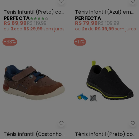
Perfecta - Tênis Infantil (Pret
Pe
Tênis Infantil (Preto) com
Tênis Infantil (Azul) em
PERFECTA
PERFECTA
Velcro Duplo
Tecido
R$ 89,99
R$ 119,99
R$ 79,99
R$ 109,99
ou
3x
de
R$ 29,99
sem
juros
ou
2x
de
R$ 39,99
sem
juros
-33%
-11%
Perfecta - Tênis Infantil (Ca
Pe
Tênis Infantil (Castanho)
Tênis Infantil (Preto) com