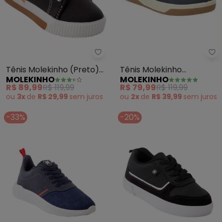
Mo
Molekinho - Tênis Molekinho (Pr
Tênis Molekinho
Tênis Molekinho (Preto)
MOLEKINHO
MOLEKINHO
(Marinho) em Sintético
em Sintético
R$ 79,99
R$ 119,99
R$ 89,99
R$ 119,99
ou
2x
de
R$ 39,99
sem
juros
ou
3x
de
R$ 29,99
sem
juros
-33%
-20%