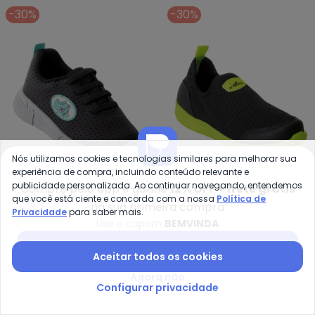
-30%
-30%
Nós utilizamos cookies e tecnologias similares para melhorar sua
experiência de compra, incluindo conteúdo relevante e
publicidade personalizada. Ao continuar navegando, entendemos
Compre pelo app e ganhe
12% OFF + frete grátis
que você está ciente e concorda com a nossa
Política de
Molekinho - Tenis Molekinho (Pr
Pe
na sua primeira compra
Privacidade
para saber mais.
Tenis Molekinho (Preto)
Tênis Infantil (Verde
Use o cupom
BEMVINDA
MOLEKINHO
PERFECTA
em Sintético
Neon) em Tecido
Baixar app Posthaus
R$ 69,99
R$ 99,99
R$ 69,99
R$ 99,99
Aceitar todos os cookies
ou
2x
de
R$ 34,99
sem
juros
ou
2x
de
R$ 34,99
sem
juros
Agora não
Configurar privacidade
-30%
-20%