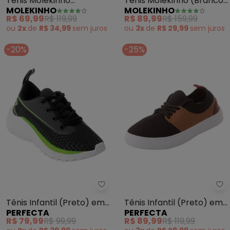
Tênis Molekinho
Tênis Molekinho (Branco)
MOLEKINHO
MOLEKINHO
(Marinho) em Tecido
em Sintético
R$ 69,99
R$ 119,99
R$ 89,99
R$ 159,99
ou
2x
de
R$ 34,99
sem
juros
ou
3x
de
R$ 29,99
sem
juros
-20%
-25%
Perfecta - Tênis Infantil (Preto
Pe
Tênis Infantil (Preto) em
Tênis Infantil (Preto) em
PERFECTA
PERFECTA
Tecido
Sintético e Tecido
R$ 79,99
R$ 99,99
R$ 89,99
R$ 119,99