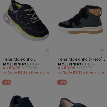
Mo
Molekinho - Tênis Molekinho (M
Tênis Molekinho (Preto)
Tênis Molekinho
MOLEKINHO
MOLEKINHO
em Sintético
(Marinho) com Luzinha
R$ 89,99
R$ 129,99
R$ 89,99
R$ 179,99
ou
3x
de
R$ 29,99
sem
juros
ou
3x
de
R$ 29,99
sem
juros
-11%
-31%