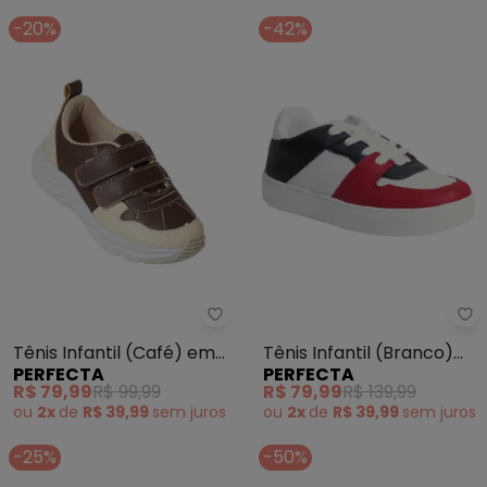
-20%
-42%
Perfecta - Tênis Infantil (Café)
Pe
Tênis Infantil (Café) em
Tênis Infantil (Branco)
PERFECTA
PERFECTA
Sintético
em Sintético com Tecido
R$ 79,99
R$ 99,99
R$ 79,99
R$ 139,99
ou
2x
de
R$ 39,99
sem
juros
ou
2x
de
R$ 39,99
sem
juros
-25%
-50%