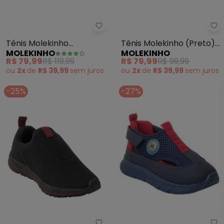
Molekinho - Tênis Molekinho (M
Mo
Tênis Molekinho
Tênis Molekinho (Preto)
MOLEKINHO
MOLEKINHO
(Marinho) em Tecido e
em Sintético
R$ 79,99
R$ 119,99
R$ 79,99
R$ 99,99
Sintético
ou
2x
de
R$ 39,99
sem
juros
ou
2x
de
R$ 39,99
sem
juros
-25%
-27%