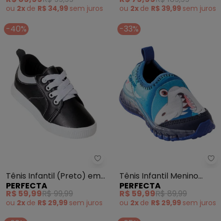
ou
2x
de
R$ 34,99
sem
juros
ou
2x
de
R$ 39,99
sem
juros
-40%
-33%
Perfecta - Tênis Infantil (Preto
Pe
Tênis Infantil (Preto) em
Tênis Infantil Menino
PERFECTA
PERFECTA
Sintético
(Azul) com Luzinha
R$ 59,99
R$ 99,99
R$ 59,99
R$ 89,99
ou
2x
de
R$ 29,99
sem
juros
ou
2x
de
R$ 29,99
sem
juros