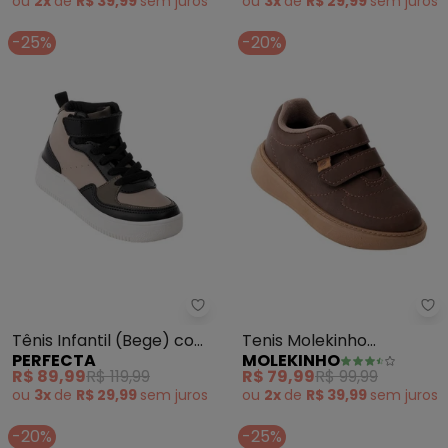
ou
2x
de
R$ 39,99
sem
juros
ou
3x
de
R$ 29,99
sem
juros
-25%
-20%
Perfecta - Tênis Infantil (Bege
Mo
Tênis Infantil (Bege) com
Tenis Molekinho
PERFECTA
MOLEKINHO
Velcro
(Marrom)
R$ 89,99
R$ 119,99
R$ 79,99
R$ 99,99
ou
3x
de
R$ 29,99
sem
juros
ou
2x
de
R$ 39,99
sem
juros
-20%
-25%