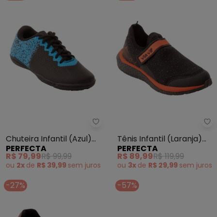
Perfecta - Chuteira Infantil (Az
Pe
Chuteira Infantil (Azul)
Tênis Infantil (Laranja)
PERFECTA
PERFECTA
em Sintético
em Tecito
R$ 79,99
R$ 99,99
R$ 89,99
R$ 119,99
ou
2x
de
R$ 39,99
sem
juros
ou
3x
de
R$ 29,99
sem
juros
-27%
-57%