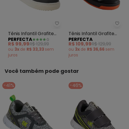
Perfecta - Tênis Infantil Grafite
Perfe
Tênis Infantil Grafite
Tênis Infantil Grafite
PERFECTA
PERFECTA
em Sintético
com Fechamento em
R$ 99,99
R$ 129,99
R$ 109,99
R$ 129,99
Velcro
ou
3x
de
R$ 33,33
sem
ou
3x
de
R$ 36,66
sem
juros
juros
Você também pode gostar
-41%
-46%