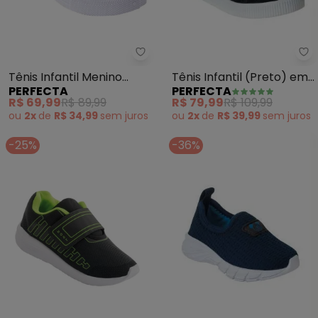
Pe
Perfecta - Tênis Infantil Menino
Tênis Infantil (Preto) em
Tênis Infantil Menino
PERFECTA
PERFECTA
Camurça
(Azul) em Tecido
R$ 79,99
R$ 109,99
R$ 69,99
R$ 89,99
ou
2x
de
R$ 39,99
sem
juros
ou
2x
de
R$ 34,99
sem
juros
-25%
-36%