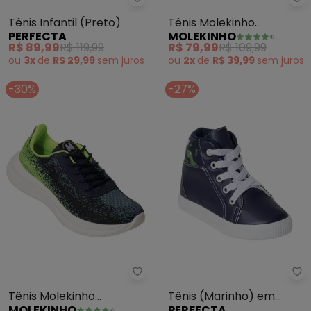
Mo
Perfecta - Tênis Infantil (Preto)
Tênis Molekinho
Tênis Infantil (Preto)
MOLEKINHO
PERFECTA
(Marinho) em Sintético
R$ 79,99
R$ 109,99
R$ 89,99
R$ 119,99
com Tecido
ou
2x
de
R$ 39,99
sem
juros
ou
3x
de
R$ 29,99
sem
juros
-30%
-27%
Molekinho - Tênis Molekinho (M
Pe
Tênis Molekinho
Tênis (Marinho) em
MOLEKINHO
PERFECTA