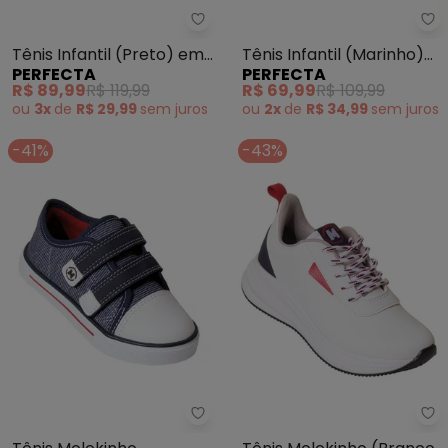
Pe
Perfecta - Tênis Infantil (Preto
Tênis Infantil (Marinho)
Tênis Infantil (Preto) em
PERFECTA
PERFECTA
em Tecido
Tecido
R$ 69,99
R$ 109,99
R$ 89,99
R$ 119,99
ou
2x
de
R$ 34,99
sem
juros
ou
3x
de
R$ 29,99
sem
juros
-41%
-43%
Molekinho - Tênis Molekinho (M
Mo