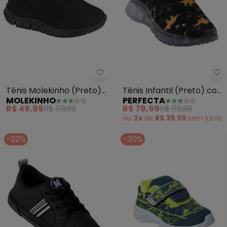
Molekinho - Tênis Molekinho (Pre
Pe
Tênis Molekinho (Preto)
Tênis Infantil (Preto) com
MOLEKINHO
PERFECTA
Estilo Slip On
Luzinha
R$ 49,99
R$ 119,99
R$ 79,99
R$ 119,99
ou
2x
de
R$ 39,99
sem
juros
-22%
-30%