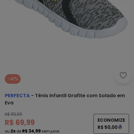
Perf
-41%
PERFECTA
-
Tênis Infantil Grafite com Solado em
Eva
R$ 119,99
ECONOMIZE
R$ 69,99
R$ 50,00
2x
R$ 34,99
ou
de
sem juros