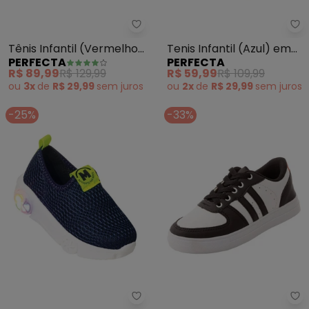
Perfecta - Tênis Infantil (Verm
Pe
Tênis Infantil (Vermelho)
Tenis Infantil (Azul) em
PERFECTA
PERFECTA
com Velcro
Tecido
R$ 89,99
R$ 129,99
R$ 59,99
R$ 109,99
ou
3x
de
R$ 29,99
sem
juros
ou
2x
de
R$ 29,99
sem
juros
-25%
-33%
Molekinho - Tênis Molekinho (M
Pe