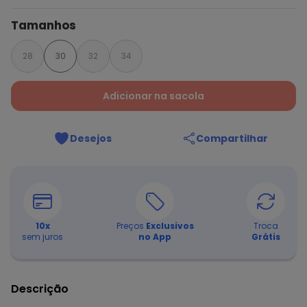
Tamanhos
28
30
32
34
Adicionar na sacola
Desejos
Compartilhar
10
x
Preços
Exclusivos
Troca
sem juros
no App
Grátis
Descrição