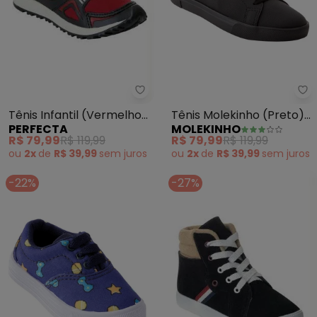
Perfecta - Tênis Infantil (Ver
Mo
Tênis Infantil (Vermelho)
Tênis Molekinho (Preto)
PERFECTA
MOLEKINHO
Fechamento em Velcro
em Sintético
R$ 79,99
R$ 119,99
R$ 79,99
R$ 119,99
ou
2x
de
R$ 39,99
sem
juros
ou
2x
de
R$ 39,99
sem
juros
-22%
-27%