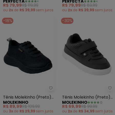
PERFECTA
PERFECTA
com Fechamento em
Brinde
R$ 79,99
R$ 119,99
R$ 79,99
R$ 89,99
Velcro
ou
2x
de
R$ 39,99
sem
juros
ou
2x
de
R$ 39,99
sem
juros
-18%
-30%
Molekinho - Tênis Molekinho (P
Mo
Tênis Molekinho (Preto)
Tênis Molekinho (Preto)
MOLEKINHO
MOLEKINHO
em Tecido
em Sintético
R$ 89,99
R$ 109,99
R$ 69,99
R$ 99,99
ou
3x
de
R$ 29,99
sem
juros
ou
2x
de
R$ 34,99
sem
juros