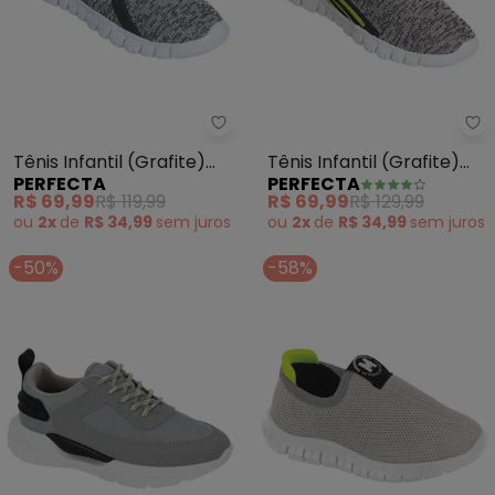
Perfecta - Tênis Infantil (Graf
Pe
Tênis Infantil (Grafite)
Tênis Infantil (Grafite)
PERFECTA
PERFECTA
com Solado em Eva
Solado em Eva
R$ 69,99
R$ 119,99
R$ 69,99
R$ 129,99
ou
2x
de
R$ 34,99
sem
juros
ou
2x
de
R$ 34,99
sem
juros
-50%
-58%