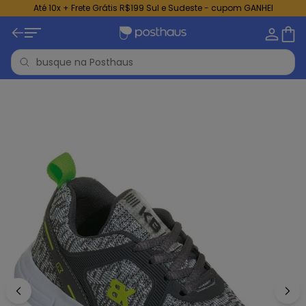
Até 10x + Frete Grátis R$199 Sul e Sudeste - cupom GANHEI