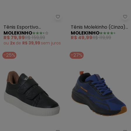
Molekinho - Tênis Esportivo Mo
Mo
Tênis Esportivo
Tênis Molekinho (Cinza)
MOLEKINHO
MOLEKINHO
Molekinho (Cinza) em
Estilo Slip On
R$ 79,99
R$ 159,99
R$ 49,99
R$ 119,99
Tecido
ou
2x
de
R$ 39,99
sem
juros
-25%
-27%