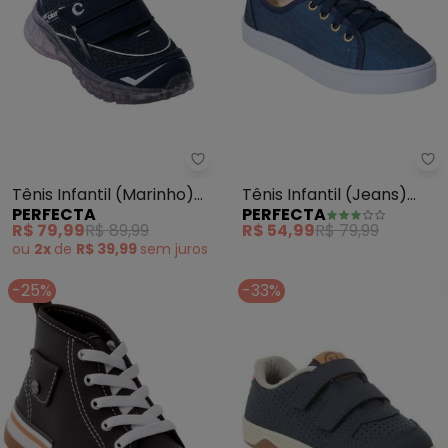
Perfecta - Tênis Infantil (Mar
Pe
Tênis Infantil (Marinho)
Tênis Infantil (Jeans)
PERFECTA
PERFECTA
com Fechamento em
com Sola Flexível
R$ 79,99
R$ 89,99
R$ 54,99
R$ 79,99
Velcro
ou
2x
de
R$ 39,99
sem
juros
-25%
-33%