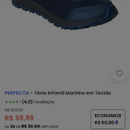
Perf
PERFECTA
-
Tênis Infantil Marinho em Tecido
(
4,0
)
1
avaliação
R$ 109,99
ECONOMIZE
R$ 59,99
R$ 50,00
2x
R$ 30,00
ou
de
sem juros