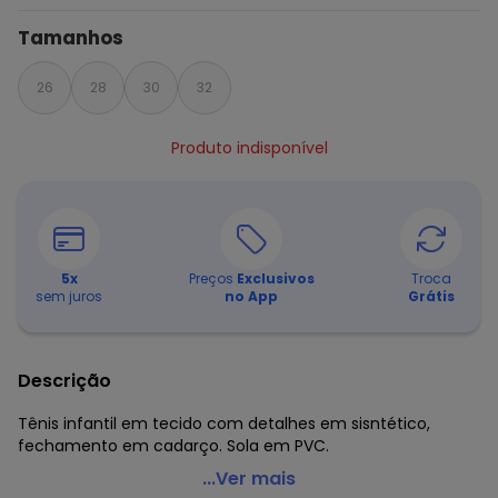
Tamanhos
26
28
30
32
Produto indisponível
5
x
Preços
Exclusivos
Troca
sem juros
no App
Grátis
Descrição
Tênis infantil em tecido com detalhes em sisntético,
fechamento em cadarço. Sola em PVC.
Perfecta - Tênis Infantil Marinho em Tecido
...Ver mais