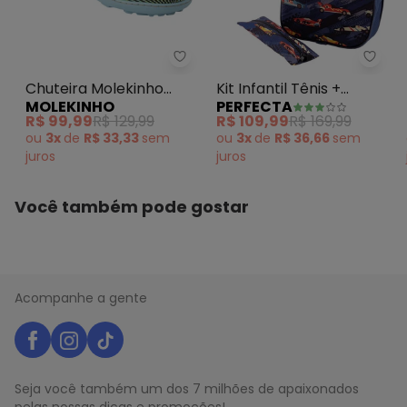
Chuteira Molekinho (Azul) em Si
Perfe
Chuteira Molekinho
Kit Infantil Tênis +
MOLEKINHO
PERFECTA
(Azul) em Sintético
Mochila + Estojo Azul
R$ 99,99
R$ 129,99
R$ 109,99
R$ 169,99
ou
3x
de
R$ 33,33
sem
ou
3x
de
R$ 36,66
sem
juros
juros
Você também pode gostar
Acompanhe a gente
Seja você também um dos 7 milhões de apaixonados