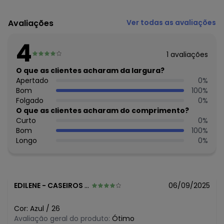
Código do produto: 3655005
Material: Tecido
Avaliações
Ver todas as avaliações
Composição: Tecido/sintético/pvc
4
Histórico de preços
1
avaliações
O preço apresentado abaixo é o menor oferecido em
O que as clientes acharam da largura?
algum dia do mês, para o menor tamanho disponível.
Apertado
0
%
N/D*
agosto/2026
Bom
100
%
N/D*
julho/2026
Folgado
0
%
N/D*
junho/2026
O que as clientes acharam do comprimento?
N/D*
maio/2026
Curto
0
%
N/D*
abril/2026
Bom
100
%
N/D*
março/2026
Longo
0
%
N/D*
fevereiro/2026
EDILENE
-
CASEIROS - RS
06/09/2025
Cor:
Azul
/
26
Avaliação geral do produto:
Ótimo