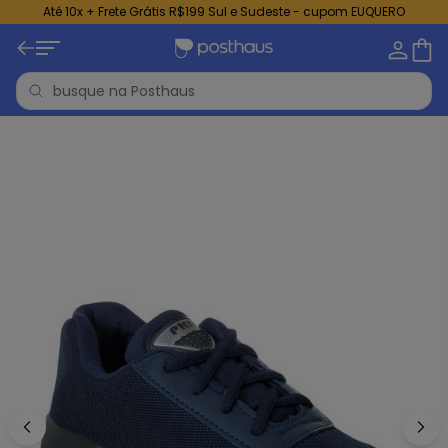
Até 10x + Frete Grátis R$199 Sul e Sudeste - cupom EUQUERO