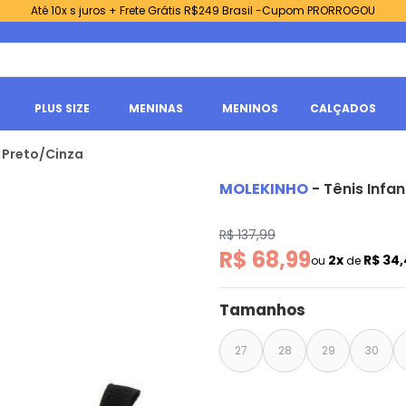
Até 10x s juros + Frete Grátis R$249 Brasil -Cupom PRORROGOU
PLUS SIZE
MENINAS
MENINOS
CALÇADOS
- Preto/Cinza
MOLEKINHO
-
Tênis Infan
R$ 137,99
R$ 68,99
2x
R$ 34
ou
de
Tamanhos
27
28
29
30