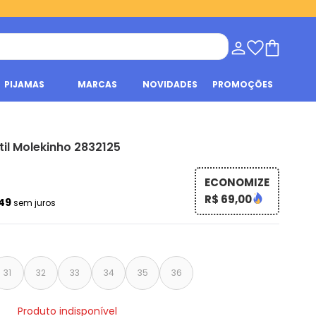
PIJAMAS
MARCAS
NOVIDADES
PROMOÇÕES
til Molekinho 2832125
ECONOMIZE
R$ 69,00
,49
sem juros
31
32
33
34
35
36
Produto indisponível