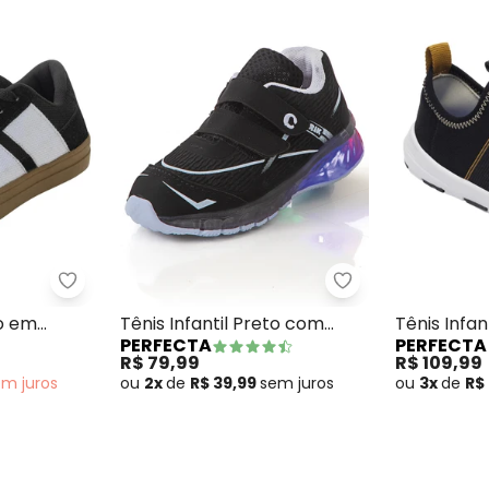
 Preto em Material Sintético
Perfecta - Tênis Infantil Preto em Camurção
Perfecta - Tênis 
to em
Tênis Infantil Preto com
Tênis Infa
PERFECTA
PERFECTA
Luzinha
Detalhe de
R$ 79,99
R$ 109,99
em
juros
ou
2x
de
R$ 39,99
sem
juros
ou
3x
de
R$