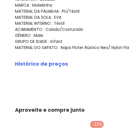
MARCA : Molekinho
MATERIAL DA PALMILHA : PU/Têxtil
MATERIAL DA SOLA : EVA
MATERIAL INTERNO : Têxtil
ACABAMENTO : Colado/Costurado
GÊNERO : Male
GRUPO DE IDADE : Infant
MATERIAL DO SAPATO : Napa Floter Rústico Neo/ Nylon Fla
Histórico de preços
O preço apresentado abaixo é o menor oferecido em al
agosto/2026
julho/2026
junho/2026
maio/2026
abril/2026
Aproveite e compre junto
março/2026
fevereiro/2026
-23%