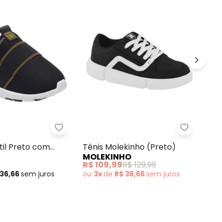
Infantil Preto com Luzinha
Perfecta - Tênis Infantil Preto com Detalh
Tênis Mol
Tên
ntil Preto com
Tênis Molekinho (Preto)
PE
MOLEKINHO
Sin
 Elástico
R$ 
R$ 109,99
R$ 129,99
ou
 36,66
sem
juros
ou
3x
de
R$ 36,66
sem
juros