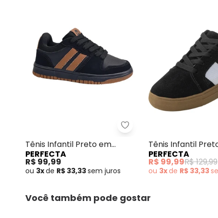
Perfecta - Tênis Infantil
Tênis Infantil Preto em
Tênis Infantil Pre
PERFECTA
PERFECTA
Material Sintético
Camurção
R$ 99,99
R$ 99,99
R$ 129,99
ou
3x
de
R$ 33,33
sem
juros
ou
3x
de
R$ 33,33
s
Você também pode gostar