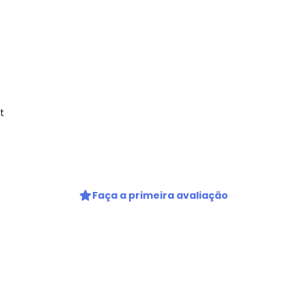
t
gum dia do mês, para o menor tamanho disponível.
Faça a primeira avaliação