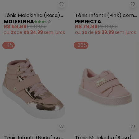
Molekinha - Tênis Molekinha (R
Pe
Tênis Molekinha (Rosa)
Tênis Infantil (Pink) com
MOLEKINHA
PERFECTA
em Sintético
Luzinha
R$ 69,99
R$ 89,99
R$ 79,99
R$ 89,99
ou
2x
de
R$ 34,99
sem
juros
ou
2x
de
R$ 39,99
sem
juros
-11%
-33%
Mo
Perfecta - Tênis Infantil (Nud
Tênis Molekinha (Rosa)
Tênis Infantil (Nude) com