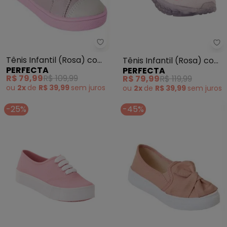
Perfecta - Tênis Infantil (Rosa
Pe
Tênis Infantil (Rosa) com
Tênis Infantil (Rosa) com
PERFECTA
PERFECTA
Velcro Personalizado
Luzinha
R$ 79,99
R$ 109,99
R$ 79,99
R$ 119,99
ou
2x
de
R$ 39,99
sem
juros
ou
2x
de
R$ 39,99
sem
juros
-25%
-45%