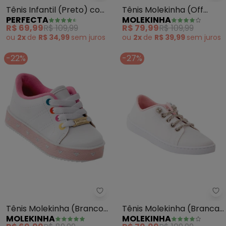
Tênis Infantil (Preto) com
Tênis Molekinha (Off
PERFECTA
MOLEKINHA
Estampa
White) em Sisntético
R$ 69,99
R$ 109,99
R$ 79,99
R$ 109,99
ou
2x
de
R$ 34,99
sem
juros
ou
2x
de
R$ 39,99
sem
juros
-22%
-27%
Molekinha - Tênis Molekinha (B
Mo
Tênis Molekinha (Branco)
Tênis Molekinha (Branca)
MOLEKINHA
MOLEKINHA
em Sintético
em Transito