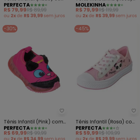
MOLEKINHA
PERFECTA
em Verniz
Cano Médio
R$ 79,99
R$ 119,99
R$ 79,99
R$ 89,99
ou
2x
de
R$ 39,99
sem
juros
ou
2x
de
R$ 39,99
sem
juros
-30%
-45%
Pe
Perfecta - Tênis Infantil (Pink)
Tênis Infantil (Rosa) com
Tênis Infantil (Pink) com
PERFECTA
PERFECTA
Estampa
Luzinha
R$ 59,99
R$ 109,99
R$ 69,99
R$ 99,99
ou
2x
de
R$ 29,99
sem
juros
ou
2x
de
R$ 34,99
sem
juros