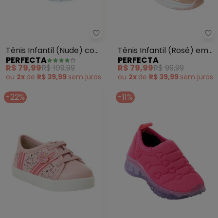
Perfecta - Tênis Infantil (Nude
Pe
Tênis Infantil (Nude) com
Tênis Infantil (Rosê) em
PERFECTA
PERFECTA
Velcro
Sintético
R$ 79,99
R$ 109,99
R$ 79,99
R$ 99,99
ou
2x
de
R$ 39,99
sem
juros
ou
2x
de
R$ 39,99
sem
juros
-22%
-11%