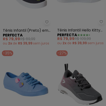
Pe
Perfecta - Tênis Infantil (Pre
Tênis Infantil Hello Kitty
Tênis Infantil (Preto) em
PERFECTA
PERFECTA
(Preta) em Sintético
Tecido Estampado
R$ 79,99
R$ 109,99
R$ 79,99
R$ 89,99
ou
2x
de
R$ 39,99
sem
juros
ou
2x
de
R$ 39,99
sem
juros
-35%
-27%