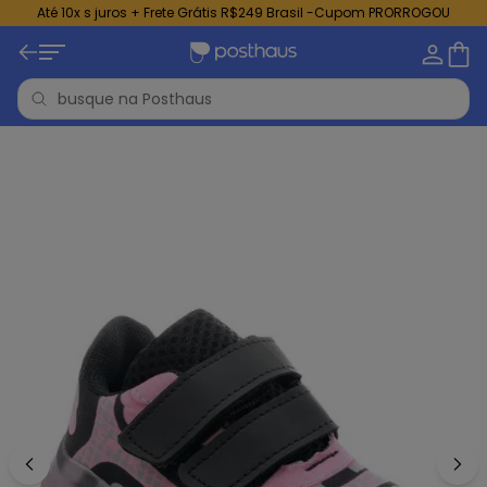
Até 10x s juros + Frete Grátis R$249 Brasil -Cupom PRORROGOU