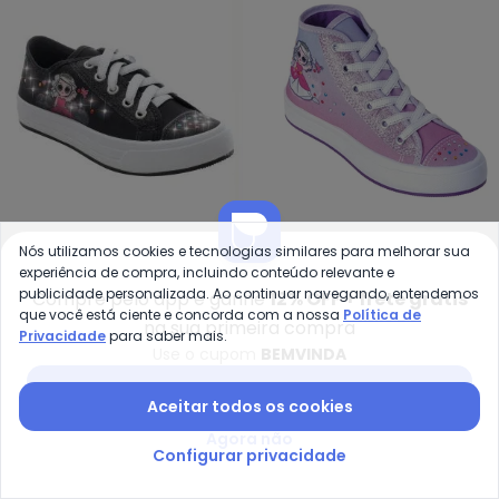
Perfecta - Tênis Infantil (Pret
Pe
Nós utilizamos cookies e tecnologias similares para melhorar sua
experiência de compra, incluindo conteúdo relevante e
Tênis Infantil (Preta) com
Tênis Infantil (Lilás) com
publicidade personalizada. Ao continuar navegando, entendemos
Compre pelo app e ganhe
12% OFF + frete grátis
PERFECTA
PERFECTA
Adereços
Cano Médio
que você está ciente e concorda com a nossa
Política de
R$ 59,99
R$ 99,99
R$ 79,99
R$ 89,99
na sua primeira compra
Privacidade
para saber mais.
ou
2x
de
R$ 29,99
sem
juros
ou
2x
de
R$ 39,99
sem
juros
Use o cupom
BEMVINDA
-31%
-53%
Baixar app Posthaus
Aceitar todos os cookies
Agora não
Configurar privacidade