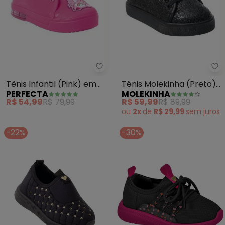
Perfecta - Tênis Infantil (Pink)
Mo
Tênis Infantil (Pink) em
Tênis Molekinha (Preto)
PERFECTA
MOLEKINHA
Pvc
em Sintético
R$ 54,99
R$ 79,99
R$ 59,99
R$ 89,99
ou
2x
de
R$ 29,99
sem
juros
-22%
-30%