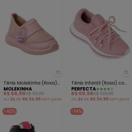
Molekinha - Tênis Molekinha (R
Pe
Tênis Molekinha (Rosa)
Tênis Infantil (Rosa) com
MOLEKINHA
PERFECTA
em Sintético
Ioiô
R$ 69,99
R$ 99,99
R$ 69,99
R$ 109,99
ou
2x
de
R$ 34,99
sem
juros
ou
2x
de
R$ 34,99
sem
juros
-42%
-14%