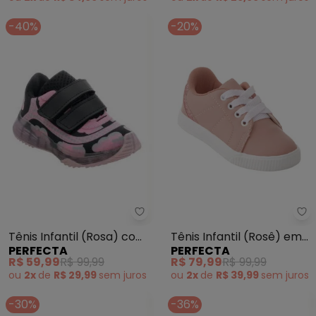
-40%
-20%
Perfecta - Tênis Infantil (Rosa
Pe
Tênis Infantil (Rosa) com
Tênis Infantil (Rosê) em
PERFECTA
PERFECTA
Velcro Duplo
Sintético
R$ 59,99
R$ 99,99
R$ 79,99
R$ 99,99
ou
2x
de
R$ 29,99
sem
juros
ou
2x
de
R$ 39,99
sem
juros
-30%
-36%