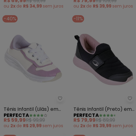
R$ 69,99
R$ 89,99
R$ 79,99
R$ 109,99
ou
2x
de
R$ 34,99
sem
juros
ou
2x
de
R$ 39,99
sem
juros
-40%
-11%
Perfecta - Tênis Infantil (Lilás) 
Pe
Tênis Infantil (Lilás) em
Tênis Infantil (Preto) em
PERFECTA
PERFECTA
Sintético
Tecido com Sintético
R$ 59,99
R$ 99,99
R$ 79,99
R$ 89,99
ou
2x
de
R$ 29,99
sem
juros
ou
2x
de
R$ 39,99
sem
juros