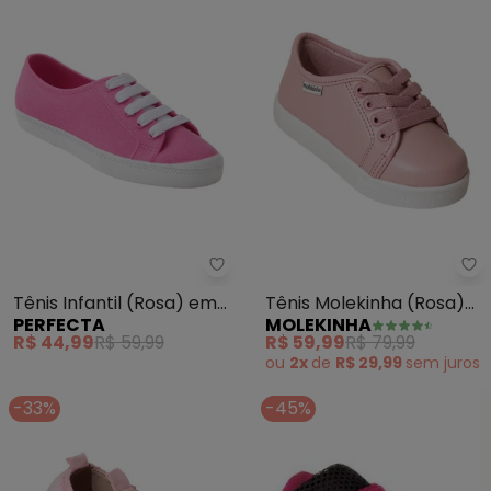
Perfecta - Tênis Infantil (Rosa)
Mo
Tênis Infantil (Rosa) em
Tênis Molekinha (Rosa)
PERFECTA
MOLEKINHA
Pvc
em Sintético
R$ 44,99
R$ 59,99
R$ 59,99
R$ 79,99
ou
2x
de
R$ 29,99
sem
juros
-33%
-45%