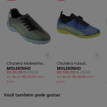
MATERIAL DA SOLA : PVC
Histórico de preços
O preço apresentado abaixo é o menor oferecido em
algum dia do mês, para o menor tamanho disponível.
N/D*
agosto/2026
N/D*
julho/2026
N/D*
junho/2026
N/D*
maio/2026
N/D*
abril/2026
N/D*
março/2026
Chuteira Molekinho (Azul) em Si
Chute
N/D*
fevereiro/2026
Chuteira Molekinho
Chuteira Futsal
MOLEKINHO
MOLEKINHO
(Azul) em Sintético
Molekinho (Azul)
R$ 99,99
R$ 129,99
R$ 109,99
R$ 129,99
ou
3x
de
R$ 33,33
sem
ou
3x
de
R$ 36,66
sem
juros
juros
Você também pode gostar