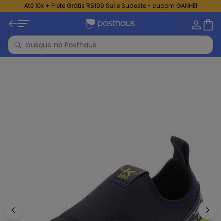
Até 10x + Frete Grátis R$199 Sul e Sudeste - cupom GANHEI