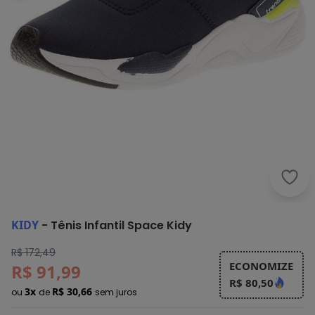
Kidy
KIDY
-
Tênis Infantil Space Kidy
R$ 172,49
ECONOMIZE
R$ 91,99
R$ 80,50
3x
R$ 30,66
ou
de
sem juros