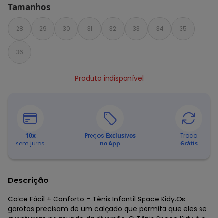
Tamanhos
28
29
30
31
32
33
34
35
36
Produto indisponível
10
x
Preços
Exclusivos
Troca
sem juros
no App
Grátis
Descrição
Calce Fácil + Conforto = Tênis Infantil Space Kidy.Os
garotos precisam de um calçado que permita que eles se