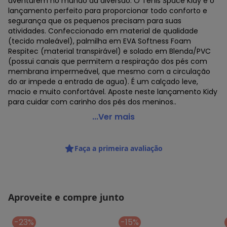
aventurem no mundo da diversão. O Tênis Space Kidy é o
lançamento perfeito para proporcionar todo conforto e
segurança que os pequenos precisam para suas
atividades. Confeccionado em material de qualidade
(tecido maleável), palmilha em EVA Softness Foam
Respitec (material transpirável) e solado em Blenda/PVC
(possui canais que permitem a respiração dos pés com
membrana impermeável, que mesmo com a circulação
do ar impede a entrada de agua). É um calçado leve,
macio e muito confortável. Aposte neste lançamento Kidy
para cuidar com carinho dos pés dos meninos..
Kidy - Tênis Infantil Space Kidy - 0890139 - Marinho
...Ver mais
Código do produto: 23151809
MODELO : 1120890
Faça a primeira avaliação
REFERENCIA : 0890139
MARCA : Kidy
MATERIAL INTERNO : Têxtil
ACABAMENTO : Colado/Costurado
GÊNERO : Male
Aproveite e compre junto
GRUPO DE IDADE : Adult
MATERIAL DA PALMILHA : EVA Softness Foam Respitec
-23%
-15%
MATERIAL DO SAPATO : Tecido Elastano