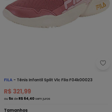
Fila 
FILA
-
Tênis Infantil Split Vlc Fila F04k00023
R$ 321,99
5x
R$ 64,40
ou
de
sem juros
Tamanhos