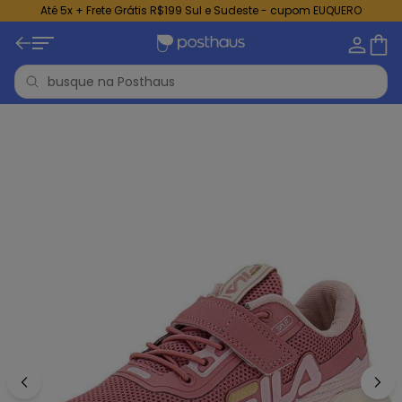
Até 5x + Frete Grátis R$199 Sul e Sudeste - cupom EUQUERO