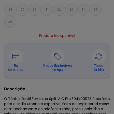
28
29
30
31
32
33
34
35
36
Produto indisponível
5
x
Preços
Exclusivos
Troca
sem juros
no App
Grátis
Descrição
O Tênis Infantil Feminino Split VLC Fila F04K00023 é perfeito
para o estilo urbano e esportivo. Feito de engineered mesh
com acabamento colado/costurado, possui palmilha e