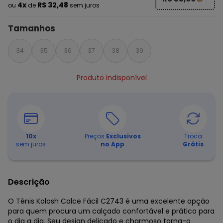
4x
R$ 32,48
ou
de
sem juros
Tamanhos
34
35
36
37
38
39
Produto indisponível
10
x
Preços
Exclusivos
Troca
sem juros
no App
Grátis
Descrição
O Tênis Kolosh Calce Fácil C2743 é uma excelente opção
para quem procura um calçado confortável e prático para
o dia a dia. Seu design delicado e charmoso torna-o