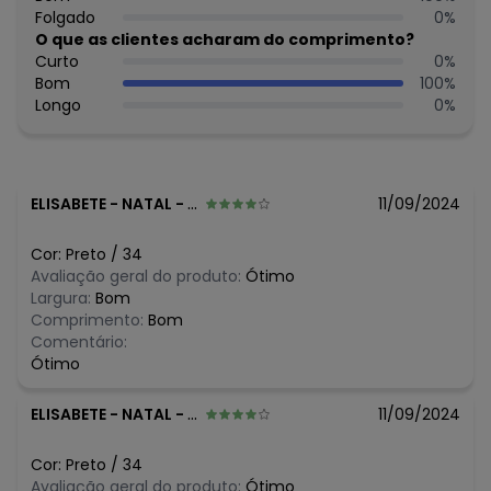
N/D*
maio/2026
Folgado
0
%
N/D*
abril/2026
O que as clientes acharam do comprimento?
N/D*
março/2026
Curto
0
%
N/D*
fevereiro/2026
Bom
100
%
Longo
0
%
ELISABETE
-
NATAL - RN
11/09/2024
Cor:
Preto
/
34
Avaliação geral do produto:
Ótimo
Largura:
Bom
Comprimento:
Bom
Comentário:
Ótimo
ELISABETE
-
NATAL - RN
11/09/2024
Cor:
Preto
/
34
Avaliação geral do produto:
Ótimo