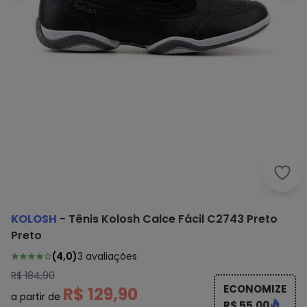
Kolo
KOLOSH
-
Tênis Kolosh Calce Fácil C2743 Preto
Preto
(
4,0
)
3
avaliações
R$ 184,90
ECONOMIZE
R$ 129,90
a partir de
R$ 55,00