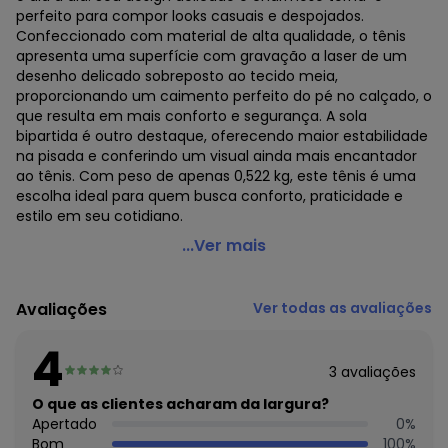
perfeito para compor looks casuais e despojados.
Confeccionado com material de alta qualidade, o tênis
apresenta uma superfície com gravação a laser de um
desenho delicado sobreposto ao tecido meia,
proporcionando um caimento perfeito do pé no calçado, o
que resulta em mais conforto e segurança. A sola
bipartida é outro destaque, oferecendo maior estabilidade
na pisada e conferindo um visual ainda mais encantador
ao tênis. Com peso de apenas 0,522 kg, este tênis é uma
escolha ideal para quem busca conforto, praticidade e
estilo em seu cotidiano.
Kolosh - Tênis Kolosh Calce Fácil C2743 Preto Preto
...Ver mais
Código do produto: 22458151
Avaliações
Ver todas as avaliações
Histórico de preços
4
O preço apresentado abaixo é o menor oferecido em
algum dia do mês, para o menor tamanho disponível.
3
avaliações
N/D*
agosto/2026
O que as clientes acharam da largura?
N/D*
julho/2026
Apertado
0
%
N/D*
junho/2026
Bom
100
%