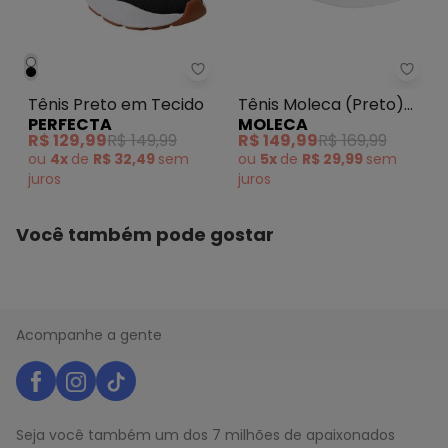
Perfecta - Tênis Preto em Teci
Tênis
Tênis Preto em Tecido
Tênis Moleca (Preto)
PERFECTA
MOLECA
em Sintético
R$ 129,99
R$ 149,99
R$ 149,99
R$ 169,99
ou
4x
de
R$ 32,49
sem
ou
5x
de
R$ 29,99
sem
juros
juros
Você também pode gostar
Acompanhe a gente
Seja você também um dos 7 milhões de apaixonados