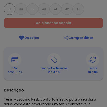
37
38
39
40
41
42
43
Adicionar na sacola
Desejos
Compartilhar
10
x
Preços
Exclusivos
Troca
sem juros
no App
Grátis
Descrição
Tênis Masculino Nesk: conforto e estilo para o seu dia a
diaSe você está procurando um tênis confortável e