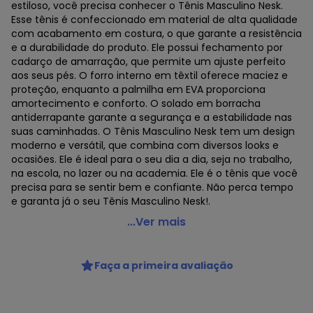
estiloso, você precisa conhecer o Tênis Masculino Nesk.
Esse tênis é confeccionado em material de alta qualidade
com acabamento em costura, o que garante a resistência
e a durabilidade do produto. Ele possui fechamento por
cadarço de amarração, que permite um ajuste perfeito
aos seus pés. O forro interno em têxtil oferece maciez e
proteção, enquanto a palmilha em EVA proporciona
amortecimento e conforto. O solado em borracha
antiderrapante garante a segurança e a estabilidade nas
suas caminhadas. O Tênis Masculino Nesk tem um design
moderno e versátil, que combina com diversos looks e
ocasiões. Ele é ideal para o seu dia a dia, seja no trabalho,
na escola, no lazer ou na academia. Ele é o tênis que você
precisa para se sentir bem e confiante. Não perca tempo
e garanta já o seu Tênis Masculino Nesk!.
Nesk - Tênis Masculino Casual Nesk - C5725 - Preto
...Ver mais
Código do produto: 23164763
MODELO : 1050725
Faça a primeira avaliação
REFERENCIA : C5725
MARCA : Nesk
MATERIAL DA PALMILHA : EVA