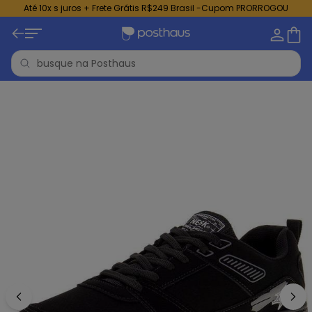
Até 10x s juros + Frete Grátis R$249 Brasil -Cupom PRORROGOU