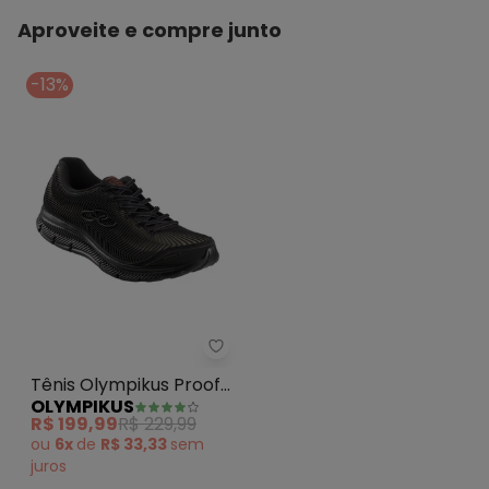
MATERIAL DA SOLA : Borracha
ACABAMENTO : Colado/Costurado
Aproveite e compre junto
GÊNERO : Male
GRUPO DE IDADE : Adult
-13%
MATERIAL DO SAPATO : Nobuck
Tênis Olympikus Proof 3 (Preto)
Tênis Olympikus Proof
OLYMPIKUS
3 (Preto)
R$ 199,99
R$ 229,99
ou
6x
de
R$ 33,33
sem
juros