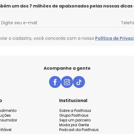
mbém um dos 7 milhões de apaixonados pelas nossas dicas
Digite seu e-mail
Telef
viar o cadastro, você concorda com a nossa
Política de Priva
Acompanhe a gente
o
Institucional
endimento
Sobre a Posthaus
luções
Grupo Posthaus
nsumidor
Seja um parceiro
Moda pra Gente
fiável
Podcast da Posthaus