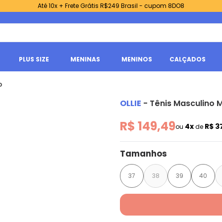
Até 10x + Frete Grátis R$249 Brasil - cupom 8DO8
PLUS SIZE
MENINAS
MENINOS
CALÇADOS
o
OLLIE
-
Tênis Masculino M
R$ 149,49
4x
R$ 3
ou
de
Tamanhos
37
38
39
40