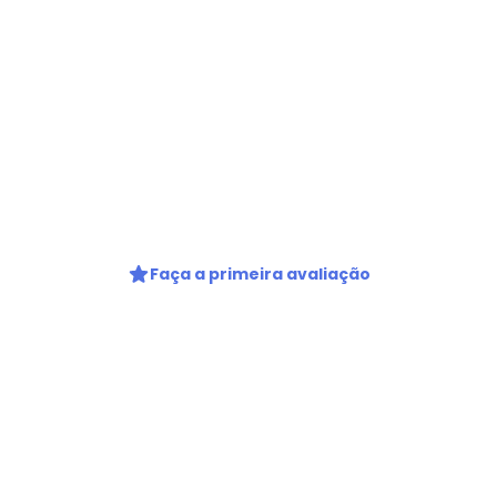
Nome
Faça a primeira avaliação
Digite seu e-mail
Telefone
Ao enviar o cadastro, você
Privacidade