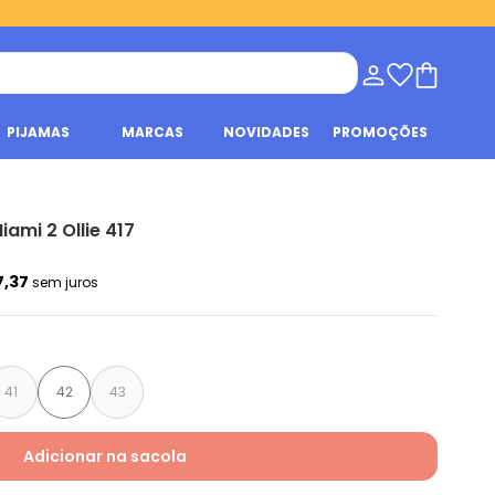
PIJAMAS
MARCAS
NOVIDADES
PROMOÇÕES
iami 2 Ollie 417
7,37
sem juros
41
42
43
Adicionar na sacola