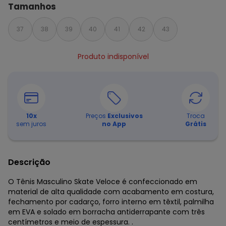
Tamanhos
37
38
39
40
41
42
43
Produto indisponível
10
x
Preços
Exclusivos
Troca
sem juros
no App
Grátis
Descrição
O Tênis Masculino Skate Veloce é confeccionado em
material de alta qualidade com acabamento em costura,
fechamento por cadarço, forro interno em têxtil, palmilha
em EVA e solado em borracha antiderrapante com três
centímetros e meio de espessura. .