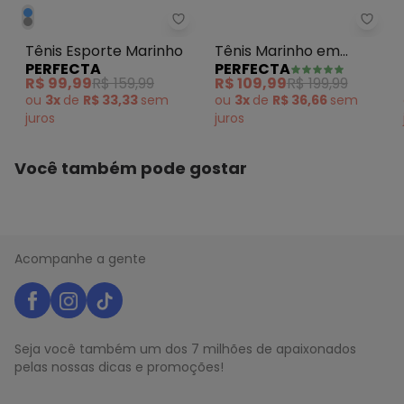
maio/2026
N/D*
abril/2026
Perfecta - Tênis Esporte Marin
Perfe
N/D*
março/2026
Tênis Esporte Marinho
Tênis Marinho em
N/D*
fevereiro/2026
PERFECTA
PERFECTA
Tecido
R$ 99,99
R$ 159,99
R$ 109,99
R$ 199,99
ou
3x
de
R$ 33,33
sem
ou
3x
de
R$ 36,66
sem
juros
juros
Você também pode gostar
Acompanhe a gente
Seja você também um dos 7 milhões de apaixonados
pelas nossas dicas e promoções!