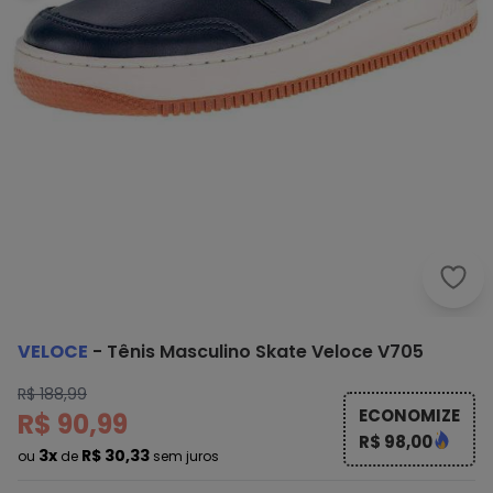
Velo
VELOCE
-
Tênis Masculino Skate Veloce V705
R$ 188,99
ECONOMIZE
R$ 90,99
R$ 98,00
3x
R$ 30,33
ou
de
sem juros