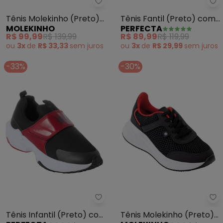
Molekinho - Tênis Molekinho (Pr
Pe
Tênis Molekinho (Preto)
Tênis Fantil (Preto) com
MOLEKINHO
PERFECTA
em Sintético
Luzinhas no Solado
R$ 99,99
R$ 139,99
R$ 89,99
R$ 119,99
ou
3x
de
R$ 33,33
sem
juros
ou
3x
de
R$ 29,99
sem
juros
-33%
-30%
Perfecta - Tênis Infantil (Preto
Mo
Tênis Infantil (Preto) com
Tênis Molekinho (Preto)