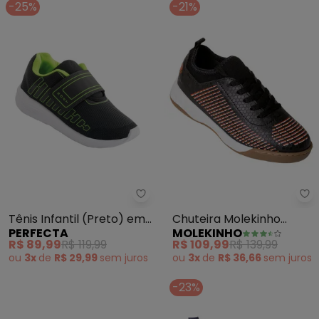
-25%
-21%
Perfecta - Tênis Infantil (Preto
Mo
Tênis Infantil (Preto) em
Chuteira Molekinho
PERFECTA
MOLEKINHO
Tecido
(Preto) em Sisntético
R$ 89,99
R$ 119,99
R$ 109,99
R$ 139,99
ou
3x
de
R$ 29,99
sem
juros
ou
3x
de
R$ 36,66
sem
juros
-23%