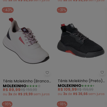
-43%
-31%
Mo
Molekinho - Tênis Molekinho (B
Tênis Molekinho (Preto)
Tênis Molekinho (Branco)
MOLEKINHO
MOLEKINHO
em Tecido
em Sintético
R$ 109,99
R$ 159,99
R$ 89,99
R$ 159,99
ou
3x
de
R$ 36,66
sem
juros
ou
3x
de
R$ 29,99
sem
juros
-16%
-18%