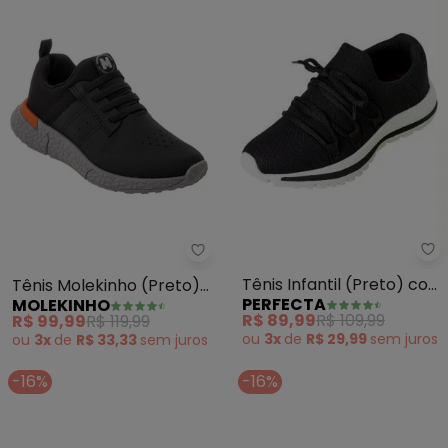
Pe
Molekinho - Tênis Molekinho (Pr
Tênis Infantil (Preto) com
Tênis Molekinho (Preto)
PERFECTA
MOLEKINHO
Ioiô
em Sintético
R$ 89,99
R$ 109,99
R$ 99,99
R$ 119,99
ou
3x
de
R$ 29,99
sem
juros
ou
3x
de
R$ 33,33
sem
juros
-16%
-16%