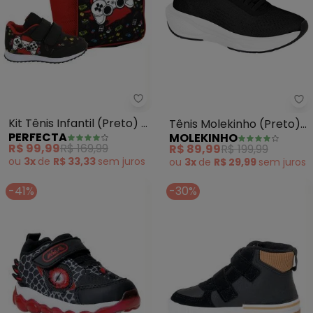
Perfecta - Kit Tênis Infantil (Pr
Mo
Kit Tênis Infantil (Preto) +
Tênis Molekinho (Preto)
PERFECTA
MOLEKINHO
Mochila + Squezze
em Tecido
R$ 99,99
R$ 169,99
R$ 89,99
R$ 199,99
ou
3x
de
R$ 33,33
sem
juros
ou
3x
de
R$ 29,99
sem
juros
-41%
-30%