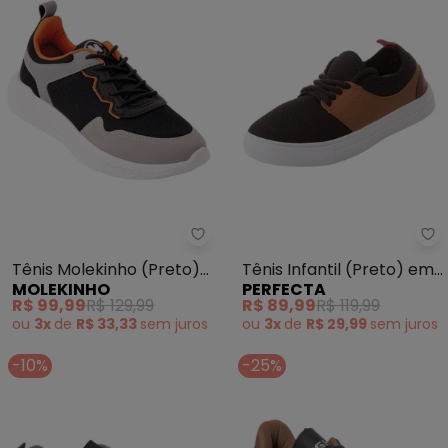
Molekinho - Tênis Molekinho (Pr
Pe
Tênis Molekinho (Preto)
Tênis Infantil (Preto) em
MOLEKINHO
PERFECTA
em Tecido e Sintético
Sintético e Tecido
R$ 99,99
R$ 129,99
R$ 89,99
R$ 119,99
ou
3x
de
R$ 33,33
sem
juros
ou
3x
de
R$ 29,99
sem
juros
-10%
-25%