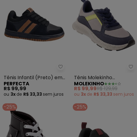
Perfecta - Tênis Infantil (Preto
Mo
Tênis Infantil (Preto) em
Tênis Molekinho
PERFECTA
MOLEKINHO
Material Sintético
(Marinho) em Sintético
R$ 99,99
R$ 99,99
R$ 129,99
ou
3x
de
R$ 33,33
sem
juros
ou
3x
de
R$ 33,33
sem
juros
-25%
-25%