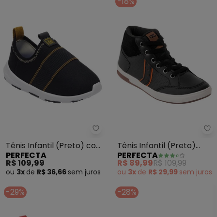
-18%
Perfecta - Tênis Infantil (Preto
Pe
Tênis Infantil (Preto) com
Tênis Infantil (Preto)
PERFECTA
PERFECTA
Detalhe de Elástico
Modelo Cano Médio
R$ 109,99
R$ 89,99
R$ 109,99
ou
3x
de
R$ 36,66
sem
juros
ou
3x
de
R$ 29,99
sem
juros
-29%
-28%