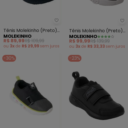
Molekinho - Tênis Molekinho (P
Mo
Tênis Molekinho (Preto)
Tênis Molekinho (Preto)
MOLEKINHO
MOLEKINHO
em Tecido
em Sintético
R$ 89,99
R$ 109,99
R$ 99,99
R$ 139,99
ou
3x
de
R$ 29,99
sem
juros
ou
3x
de
R$ 33,33
sem
juros
-30%
-23%