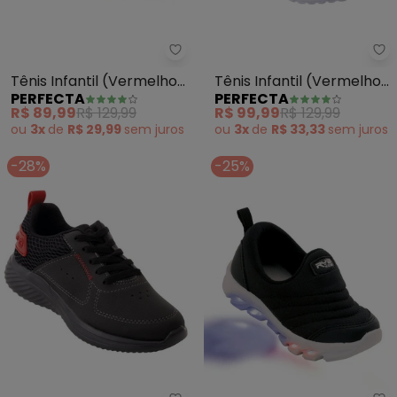
Perfecta - Tênis Infantil (Verm
Pe
Tênis Infantil (Vermelho)
Tênis Infantil (Vermelho)
PERFECTA
PERFECTA
com Velcro
em Sintético
R$ 89,99
R$ 129,99
R$ 99,99
R$ 129,99
ou
3x
de
R$ 29,99
sem
juros
ou
3x
de
R$ 33,33
sem
juros
-28%
-25%