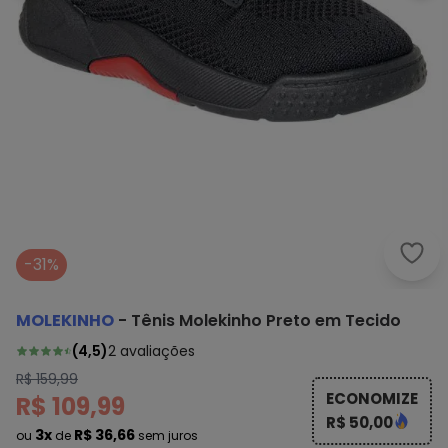
Mole
-31%
MOLEKINHO
-
Tênis Molekinho Preto em Tecido
(
4,5
)
2
avaliações
R$ 159,99
ECONOMIZE
R$ 109,99
R$ 50,00
3x
R$ 36,66
ou
de
sem juros