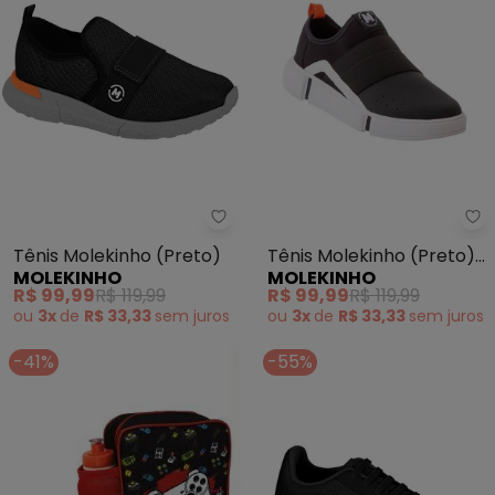
Molekinho - Tênis Molekinho (P
Mo
Tênis Molekinho (Preto)
Tênis Molekinho (Preto)
MOLEKINHO
MOLEKINHO
em Tecido
R$ 99,99
R$ 119,99
R$ 99,99
R$ 119,99
ou
3x
de
R$ 33,33
sem
juros
ou
3x
de
R$ 33,33
sem
juros
-41%
-55%