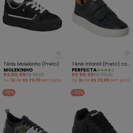
Molekinho - Tênis Molekinho (P
Pe
Tênis Molekinho (Preto)
Tênis Infantil (Preto) com
MOLEKINHO
PERFECTA
Velcro Duplo
R$ 89,99
R$ 99,99
R$ 89,99
R$ 119,99
ou
3x
de
R$ 29,99
sem
juros
ou
3x
de
R$ 29,99
sem
juros
-16%
-23%