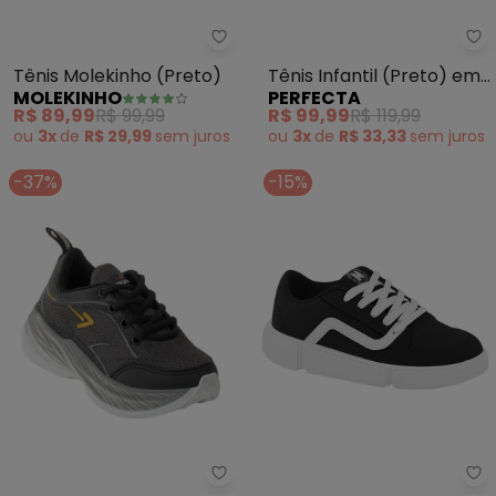
Molekinho - Tênis Molekinho (P
Pe
Tênis Molekinho (Preto)
Tênis Infantil (Preto) em
MOLEKINHO
PERFECTA
Camurça Sintética
R$ 89,99
R$ 99,99
R$ 99,99
R$ 119,99
ou
3x
de
R$ 29,99
sem
juros
ou
3x
de
R$ 33,33
sem
juros
-37%
-15%
Perfecta - Tênis Infantil (Preto)
Mo