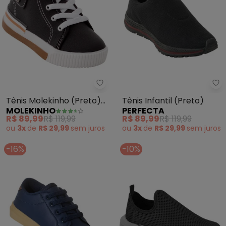
Molekinho - Tênis Molekinho (Pr
Pe
Tênis Molekinho (Preto)
Tênis Infantil (Preto)
MOLEKINHO
PERFECTA
em Sintético
R$ 89,99
R$ 119,99
R$ 89,99
R$ 119,99
ou
3x
de
R$ 29,99
sem
juros
ou
3x
de
R$ 29,99
sem
juros
-16%
-10%