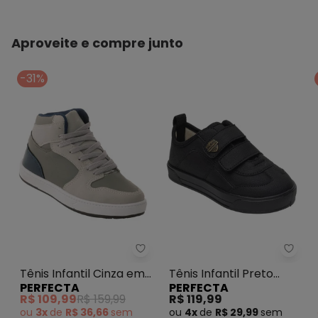
Aproveite e compre junto
-31%
Perfecta - Tênis Infantil Cinza 
Perfe
Tênis Infantil Cinza em
Tênis Infantil Preto
PERFECTA
PERFECTA
Sintético
com Fechamento em
R$ 109,99
R$ 159,99
R$ 119,99
Velcro
ou
3x
de
R$ 36,66
sem
ou
4x
de
R$ 29,99
sem