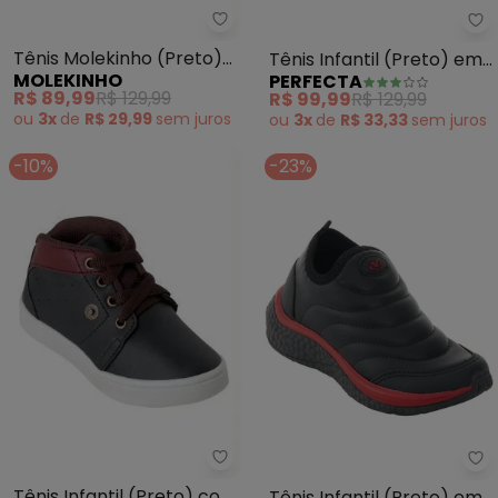
Molekinho - Tênis Molekinho (P
Pe
Tênis Molekinho (Preto)
Tênis Infantil (Preto) em
MOLEKINHO
PERFECTA
em Tecido com Eslático
Sintético
R$ 89,99
R$ 129,99
R$ 99,99
R$ 129,99
ou
3x
de
R$ 29,99
sem
juros
ou
3x
de
R$ 33,33
sem
juros
-10%
-23%
Perfecta - Tênis Infantil (Pret
Pe
Tênis Infantil (Preto) com
Tênis Infantil (Preto) em