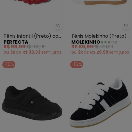
Perfecta - Tênis Infantil (Preto
Mo
Tênis Infantil (Preto) com
Tênis Molekinho (Preto)
PERFECTA
MOLEKINHO
Luzinha
em Sintético
R$ 99,99
R$ 169,99
R$ 89,99
R$ 129,99
ou
3x
de
R$ 33,33
sem
juros
ou
3x
de
R$ 29,99
sem
juros
-10%
-16%