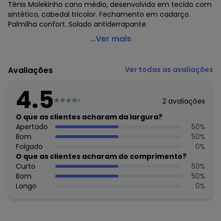
Tênis Molekinho cano médio, desenvolvido em tecido com
sintético, cabedal tricolor. Fechamento em cadarço.
Palmilha confort. Solado antiderrapante.
Molekinho - Tênis Molekinho Preto em Tecido
...Ver mais
Código do produto: 3660584
Observação: Palmilha confort
Avaliações
Ver todas as avaliações
Material: Tecido
Composição: Tecido/sintético
4.5
2
avaliações
Histórico de preços
O que as clientes acharam da largura?
O preço apresentado abaixo é o menor oferecido em
Apertado
50
%
algum dia do mês, para o menor tamanho disponível.
Bom
50
%
N/D*
agosto/2026
Folgado
0
%
N/D*
julho/2026
O que as clientes acharam do comprimento?
R$ 99,99
junho/2026
Curto
50
%
N/D*
maio/2026
Bom
50
%
R$ 95,99
abril/2026
Longo
0
%
N/D*
março/2026
N/D*
fevereiro/2026