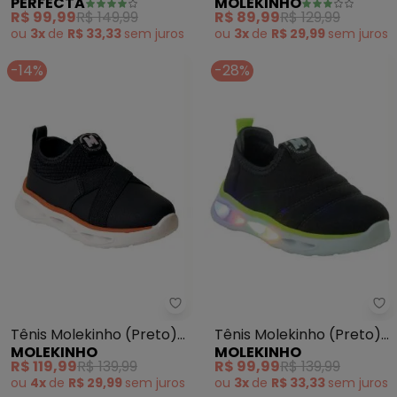
PERFECTA
MOLEKINHO
Velcro
em Tecido e Sintético
R$ 99,99
R$ 149,99
R$ 89,99
R$ 129,99
ou
3x
de
R$ 33,33
sem
juros
ou
3x
de
R$ 29,99
sem
juros
-14%
-28%
Molekinho - Tênis Molekinho (P
Mo
Tênis Molekinho (Preto)
Tênis Molekinho (Preto)
MOLEKINHO
MOLEKINHO
com Luzinha
em Sintético
R$ 119,99
R$ 139,99
R$ 99,99
R$ 139,99
ou
4x
de
R$ 29,99
sem
juros
ou
3x
de
R$ 33,33
sem
juros