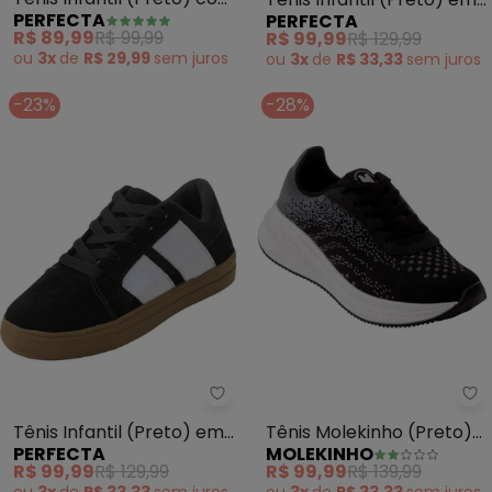
PERFECTA
PERFECTA
Detalhe em Bordô
Sintético
R$ 89,99
R$ 99,99
R$ 99,99
R$ 129,99
ou
3x
de
R$ 29,99
sem
juros
ou
3x
de
R$ 33,33
sem
juros
-23%
-28%
Perfecta - Tênis Infantil (Pre
Mo
Tênis Infantil (Preto) em
Tênis Molekinho (Preto)
PERFECTA
MOLEKINHO
Camurção
em Tecido
R$ 99,99
R$ 129,99
R$ 99,99
R$ 139,99
ou
3x
de
R$ 33,33
sem
juros
ou
3x
de
R$ 33,33
sem
juros