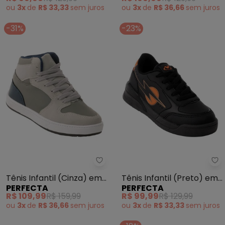
ou
3x
de
R$ 33,33
sem
juros
ou
3x
de
R$ 36,66
sem
juros
-31%
-23%
Perfecta - Tênis Infantil (Cinza
Pe
Tênis Infantil (Cinza) em
Tênis Infantil (Preto) em
PERFECTA
PERFECTA
Sintético
Sintético
R$ 109,99
R$ 159,99
R$ 99,99
R$ 129,99
ou
3x
de
R$ 36,66
sem
juros
ou
3x
de
R$ 33,33
sem
juros