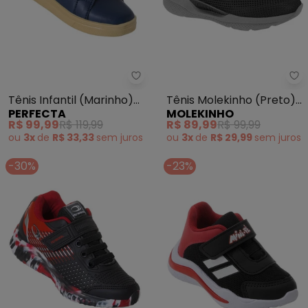
Perfecta - Tênis Infantil (Marin
Mo
Tênis Infantil (Marinho)
Tênis Molekinho (Preto)
PERFECTA
MOLEKINHO
em Sintético
em Tecido
R$ 99,99
R$ 119,99
R$ 89,99
R$ 99,99
ou
3x
de
R$ 33,33
sem
juros
ou
3x
de
R$ 29,99
sem
juros
-30%
-23%