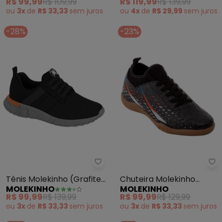
R$ 99,99
R$ 109,99
R$ 119,99
R$ 139,99
ou
3x
de
R$ 33,33
sem
juros
ou
4x
de
R$ 29,99
sem
juros
-28%
-23%
Molekinho - Tênis Molekinho (Gr
Mo
Tênis Molekinho (Grafite)
Chuteira Molekinho
MOLEKINHO
MOLEKINHO
em Sisntético
(Preto) em Sintético
R$ 99,99
R$ 139,99
R$ 99,99
R$ 129,99
ou
3x
de
R$ 33,33
sem
juros
ou
3x
de
R$ 33,33
sem
juros