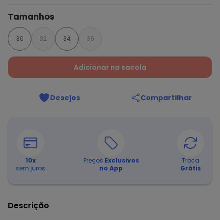
Tamanhos
30
32
34
36
Adicionar na sacola
Desejos
Compartilhar
10
x
Preços
Exclusivos
Troca
sem juros
no App
Grátis
Descrição