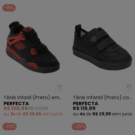
-15%
Perfecta - Tênis Infanil (Preto)
Pe
Tênis Infanil (Preto) em
Tênis Infantil (Preto) com
PERFECTA
PERFECTA
Sintético
Fechamento em Velcro
R$ 109,99
R$ 129,99
R$ 119,99
ou
3x
de
R$ 36,66
sem
juros
ou
4x
de
R$ 29,99
sem
juros
-23%
-25%