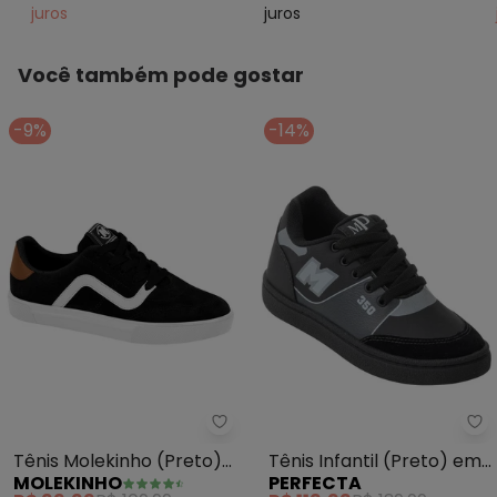
juros
juros
Você também pode gostar
-9%
-14%
Molekinho - Tênis Molekinho (P
Pe
Tênis Molekinho (Preto)
Tênis Infantil (Preto) em
MOLEKINHO
PERFECTA
em Camurça Sintética
Sintético