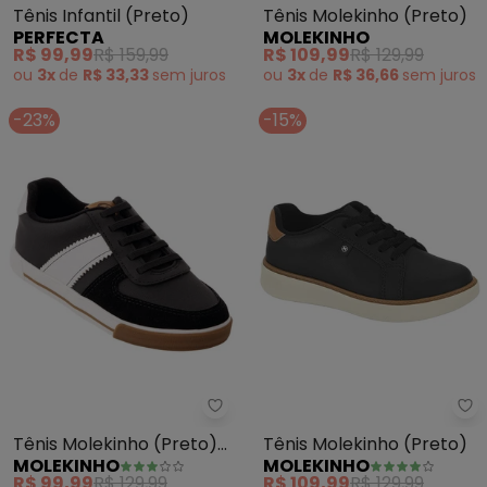
Tênis Infantil (Preto)
Tênis Molekinho (Preto)
PERFECTA
MOLEKINHO
R$ 99,99
R$ 159,99
R$ 109,99
R$ 129,99
ou
3x
de
R$ 33,33
sem
juros
ou
3x
de
R$ 36,66
sem
juros
-23%
-15%
Molekinho - Tênis Molekinho (Pr
Mo
Tênis Molekinho (Preto)
Tênis Molekinho (Preto)
MOLEKINHO
MOLEKINHO
em Sintético
R$ 99,99
R$ 129,99
R$ 109,99
R$ 129,99