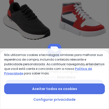
Mo
Molekinho - Tênis Molekinho (P
Nós utilizamos cookies e tecnologias similares para melhorar sua
Tênis Molekinho (Branco)
Tênis Molekinho (Preto)
experiência de compra, incluindo conteúdo relevante e
MOLEKINHO
MOLEKINHO
publicidade personalizada. Ao continuar navegando, entendemos
Compre pelo app e ganhe
12% OFF + frete grátis
em Sintético
Super Leve
R$ 99,99
R$ 139,99
R$ 119,99
R$ 169,99
que você está ciente e concorda com a nossa
Política de
na sua primeira compra
ou
3x
de
R$ 33,33
sem
juros
ou
4x
de
R$ 29,99
sem
juros
Privacidade
para saber mais.
Use o cupom
BEMVINDA
-25%
-44%
Baixar app Posthaus
Aceitar todos os cookies
Agora não
Configurar privacidade