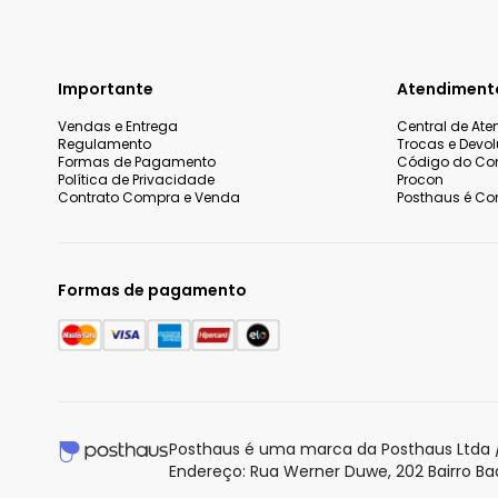
Importante
Atendiment
Vendas e Entrega
Central de At
Regulamento
Trocas e Devo
Formas de Pagamento
Código do Co
Política de Privacidade
Procon
Contrato Compra e Venda
Posthaus é Con
Formas de pagamento
Nós utilizamos cookies e tecnologias similares para melhorar
incluindo conteúdo relevante e publicidade personalizada. A
entendemos que você está ciente e concorda com a nossa
P
Posthaus é uma marca da Posthaus Ltda /
saber mais.
Endereço: Rua Werner Duwe, 202 Bairro B