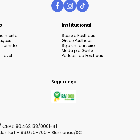
o
Institucional
endimento
Sobre a Posthaus
luções
Grupo Posthaus
nsumidor
Seja um parceiro
Moda pra Gente
fiável
Podcast da Posthaus
Segurança
 sua experiência de compra,
o continuar navegando,
Aceitar todos os co
olítica de Privacidade
para
 CNPJ: 80.462.138/0001-41
adenfurt - 89.070-700 - Blumenau/SC