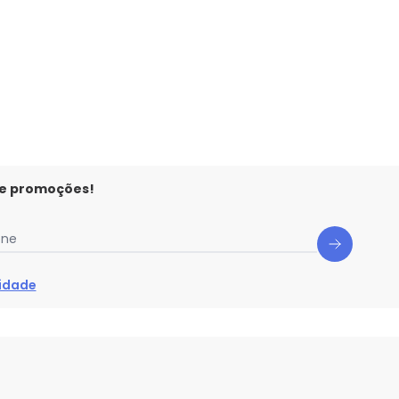
 e promoções!
one
cidade