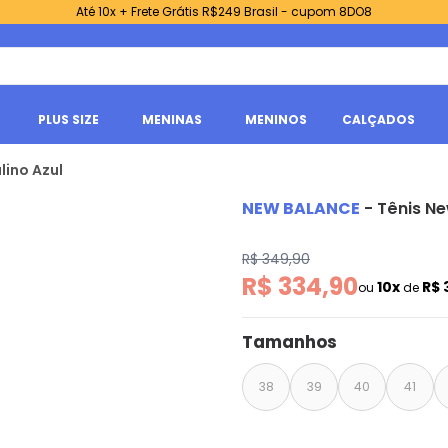
Até 10x + Frete Grátis R$249 Brasil - cupom 8DO8
PLUS SIZE
MENINAS
MENINOS
CALÇADOS
lino Azul
NEW BALANCE
-
Tênis Ne
R$ 349,90
R$ 334,90
10x
R$ 
ou
de
Tamanhos
38
39
40
41