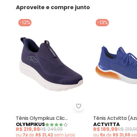
Aproveite e compre junto
-12%
-13%
Tênis Olympikus Clic (M
Tênis Olympikus Clic
Tênis Actvitta (Az
OLYMPIKUS
ACTVITTA
(Marinho)
R$ 219,99
R$ 249,99
R$ 189,99
R$ 219,9
ou
7x
de
R$ 31,42
sem
juros
ou
6x
de
R$ 31,66
s