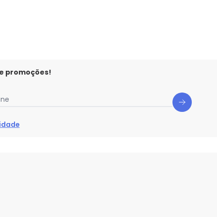
 e promoções!
one
cidade