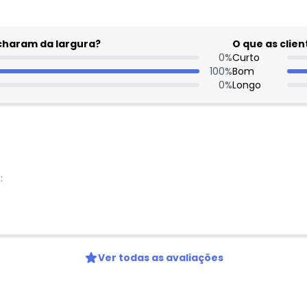
acharam da largura?
O que as cli
0
%
Curto
100
%
Bom
0
%
Longo
:
Nome
Digite seu e-mail
Telefone
Ver todas as avaliações
Ao enviar o cadastro, você
Privacidade