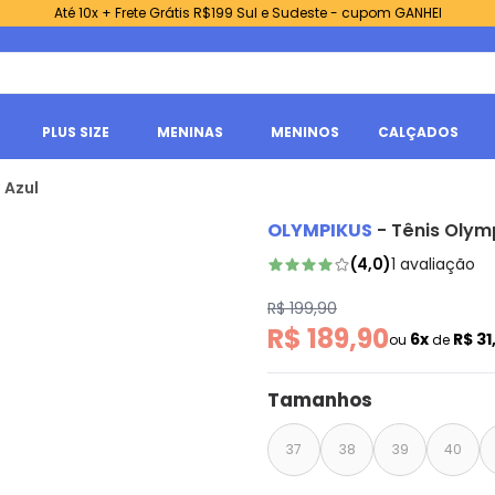
Até 10x + Frete Grátis R$199 Sul e Sudeste - cupom GANHEI
PLUS SIZE
MENINAS
MENINOS
CALÇADOS
 Azul
OLYMPIKUS
-
Tênis Olym
(
4,0
)
1
avaliação
R$ 199,90
R$ 189,90
6x
R$ 31
ou
de
Tamanhos
37
38
39
40