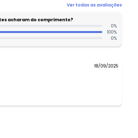
Ver todas as avaliações
entes acharam do comprimento?
0
%
100
%
0
%
18/09/2025
 concorda com a nossa
Política de