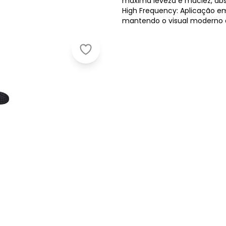
máxima leveza e maciez, abs
High Frequency: Aplicação em
mantendo o visual moderno d
Olympikus - Tênis Olympikus Conex