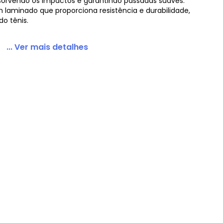
orvendo os impactos e garantindo passadas suaves.
 laminado que proporciona resistência e durabilidade,
o tênis.
... Ver mais detalhes
 Masculino Azul