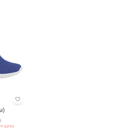
arinho)
Tênis Actvitta (Azul)
ul)
9
em
juros