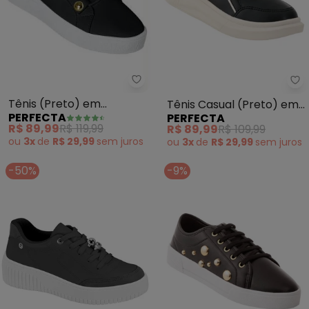
Perfecta - Tênis (Preto) em Sin
Pe
Tênis (Preto) em
Tênis Casual (Preto) em
PERFECTA
PERFECTA
Sintético
Material Sintético
R$ 89,99
R$ 119,99
R$ 89,99
R$ 109,99
ou
3x
de
R$ 29,99
sem
juros
ou
3x
de
R$ 29,99
sem
juros
-50%
-9%