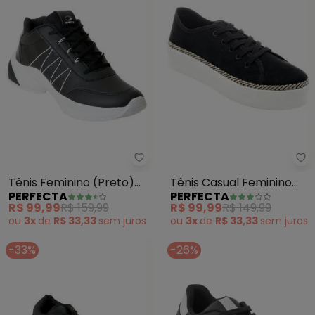
Perfecta - Tênis Feminino (Pret
Pe
Tênis Feminino (Preto)
Tênis Casual Feminino
PERFECTA
PERFECTA
em Sintético
(Preto) em Camurça
R$ 99,99
R$ 159,99
R$ 99,99
R$ 149,99
ou
3x
de
R$ 33,33
sem
juros
ou
3x
de
R$ 33,33
sem
juros
-33%
-26%