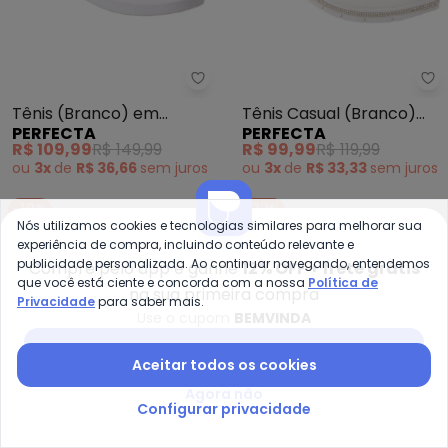
Perfecta - Tênis (Branco) em Si
Pe
Tênis (Branco) em
Tênis Casual (Branco)
PERFECTA
PERFECTA
Sintético
com Detalhe de Strass
R$ 109,99
R$ 149,99
R$ 99,99
R$ 119,99
ou
3x
de
R$ 36,66
sem
juros
ou
3x
de
R$ 33,33
sem
juros
-18%
-33%
Nós utilizamos cookies e tecnologias similares para melhorar sua
experiência de compra, incluindo conteúdo relevante e
publicidade personalizada. Ao continuar navegando, entendemos
Compre pelo app e ganhe
12% OFF + frete grátis
que você está ciente e concorda com a nossa
Política de
na sua primeira compra
Privacidade
para saber mais.
Use o cupom
BEMVINDA
Baixar app Posthaus
Aceitar todos os cookies
Agora não
Configurar privacidade