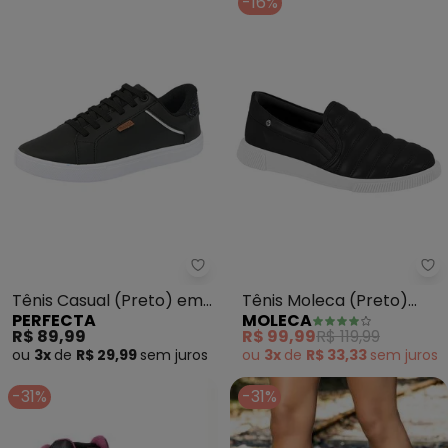
-16%
Perfecta - Tênis Casual (Preto)
Mo
Tênis Casual (Preto) em
Tênis Moleca (Preto)
PERFECTA
MOLECA
Sintético
Modelo Calce Fácil
R$ 89,99
R$ 99,99
R$ 119,99
ou
3x
de
R$ 29,99
sem
juros
ou
3x
de
R$ 33,33
sem
juros
-31%
-31%