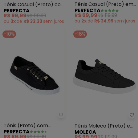
Tênis Casual (Preto) em
Tênis Casual (Preto) com
PERFECTA
PERFECTA
Nobuck
Detalhe de Strass
R$ 69,99
R$ 119,99
R$ 99,99
R$ 119,99
ou
2x
de
R$ 34,99
sem
juros
ou
3x
de
R$ 33,33
sem
juros
-10%
-16%
Perfecta - Tênis (Preto) com 
Mo
Tênis (Preto) com
Tênis Moleca (Preto) em
PERFECTA
MOLECA
Detalhes em Dourado
Sintético
R$ 89,99
R$ 99,99
R$ 99,99
R$ 119,99