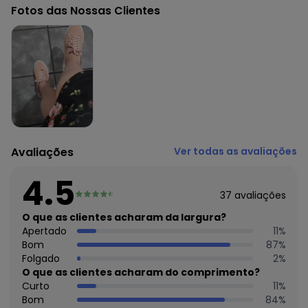
Observação: Adereço dourado no cadarço
Fotos das Nossas Clientes
Tecido: Tecido
Composição: Sintetico/nobuck
Avaliações
Ver todas as avaliações
4.5
37
avaliações
O que as clientes acharam da largura?
Apertado
11
%
Bom
87
%
Folgado
2
%
O que as clientes acharam do comprimento?
Curto
11
%
Bom
84
%