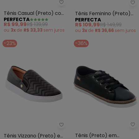
Perfecta - Tênis Casual (Pret
Pe
Tênis Casual (Preto) com
Tênis Feminino (Preto)
PERFECTA
PERFECTA
Adereço Dourado
em Sintético e Mesh
R$ 99,99
R$ 139,99
R$ 109,99
R$ 149,99
ou
3x
de
R$ 33,33
sem
juros
ou
3x
de
R$ 36,66
sem
juros
-23%
-36%
Pe
Vizzano - Tênis Vizzano (Preto)
Tênis (Preto) em
Tênis Vizzano (Preto) em