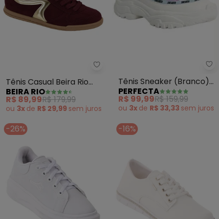
Pe
Beira Rio - Tênis Casual Beira Ri
Tênis Sneaker (Branco)
Tênis Casual Beira Rio
PERFECTA
BEIRA RIO
em Sintético
(Vinho)
R$ 99,99
R$ 159,99
R$ 89,99
R$ 179,99
ou
3x
de
R$ 33,33
sem
juros
ou
3x
de
R$ 29,99
sem
juros
-26%
-16%