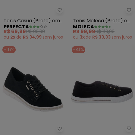
Perfecta - Tênis Casua (Preto) 
Mo
Tênis Casua (Preto) em
Tênis Moleca (Preto) em
PERFECTA
MOLECA
Sintético
Sintético
R$ 69,99
R$ 99,99
R$ 99,99
R$ 119,99
ou
2x
de
R$ 34,99
sem
juros
ou
3x
de
R$ 33,33
sem
juros
-16%
-41%
Pe
Perfecta - Tênis Casual (Preto