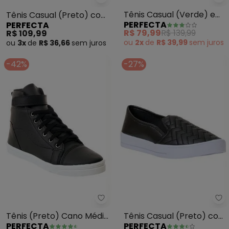
Pe
Perfecta - Tênis Casual (Preto
Tênis Casual (Verde) em
Tênis Casual (Preto) com
PERFECTA
PERFECTA
Nobuck
Detalhe de Strass
R$ 79,99
R$ 139,99
R$ 109,99
ou
2x
de
R$ 39,99
sem
juros
ou
3x
de
R$ 36,66
sem
juros
-42%
-27%
Perfecta - Tênis (Preto) Cano 
Pe
Tênis (Preto) Cano Médio
Tênis Casual (Preto) com
PERFECTA
PERFECTA
com Velcro
Elástico