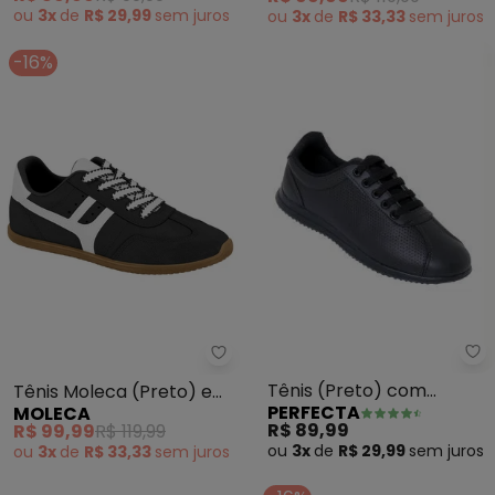
ou
3x
de
R$ 29,99
sem
juros
ou
3x
de
R$ 33,33
sem
juros
-16%
Pe
Moleca - Tênis Moleca (Preto
Tênis (Preto) com
Tênis Moleca (Preto) em
PERFECTA
MOLECA
Perfuros
Camurça
R$ 89,99
R$ 99,99
R$ 119,99
ou
3x
de
R$ 29,99
sem
juros
ou
3x
de
R$ 33,33
sem
juros