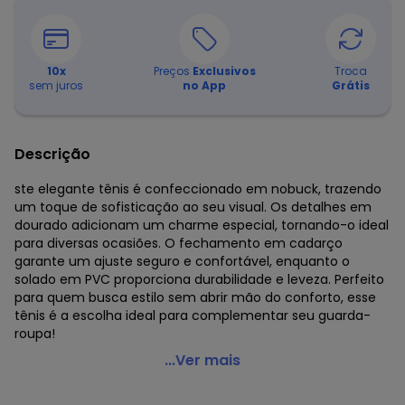
10
x
Preços
Exclusivos
Troca
sem juros
no App
Grátis
Descrição
ste elegante tênis é confeccionado em nobuck, trazendo
um toque de sofisticação ao seu visual. Os detalhes em
dourado adicionam um charme especial, tornando-o ideal
para diversas ocasiões. O fechamento em cadarço
garante um ajuste seguro e confortável, enquanto o
solado em PVC proporciona durabilidade e leveza. Perfeito
para quem busca estilo sem abrir mão do conforto, esse
tênis é a escolha ideal para complementar seu guarda-
roupa!
Perfecta - Tênis Preto com Detalhes em Dourado
...Ver mais
Código do produto: 1853363