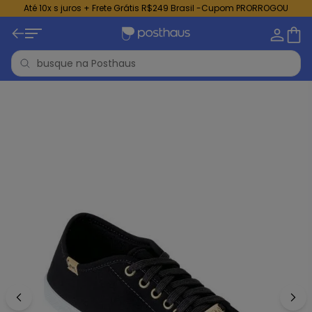
Até 10x s juros + Frete Grátis R$249 Brasil -Cupom PRORROGOU