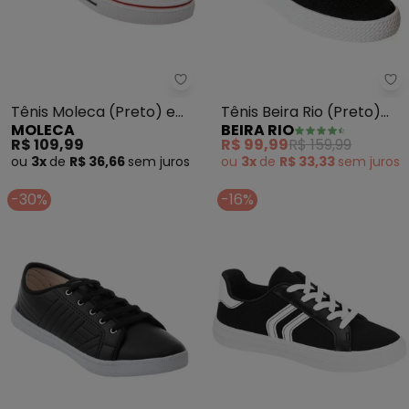
Moleca - Tênis Moleca (Preto) 
Be
Tênis Moleca (Preto) em
Tênis Beira Rio (Preto)
MOLECA
BEIRA RIO
Lona e Verniz
em Sisntético
R$ 109,99
R$ 99,99
R$ 159,99
ou
3x
de
R$ 36,66
sem
juros
ou
3x
de
R$ 33,33
sem
juros
-30%
-16%