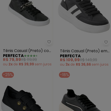
Perfecta - Tênis Casual (Preto
Pe
Tênis Casual (Preto) com
Tênis Casual (Preto) em
PERFECTA
PERFECTA
Detalhe de Corrente
Sintético
R$ 79,99
R$ 119,99
R$ 109,99
R$ 149,99
ou
2x
de
R$ 39,99
sem
juros
ou
3x
de
R$ 36,66
sem
juros
-25%
-18%