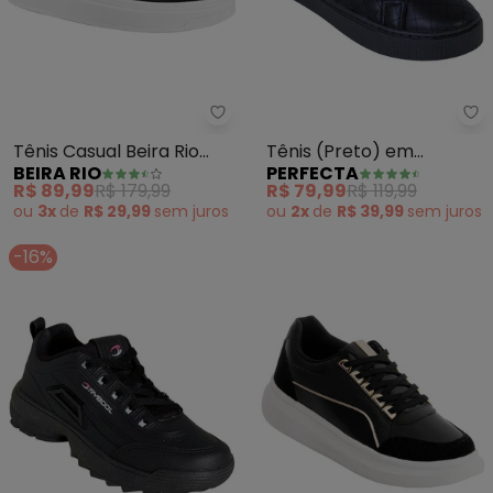
Beira Rio - Tênis Casual Beira Ri
Pe
Tênis Casual Beira Rio
Tênis (Preto) em
BEIRA RIO
PERFECTA
(Preto)
Sintético com Detalhe
R$ 89,99
R$ 179,99
R$ 79,99
R$ 119,99
Matelassê
ou
3x
de
R$ 29,99
sem
juros
ou
2x
de
R$ 39,99
sem
juros
-16%