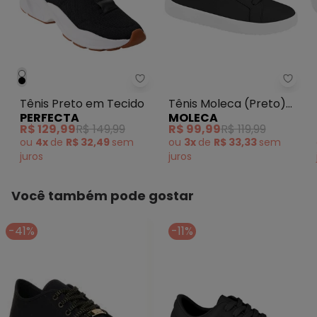
Perfecta - Tênis Preto em Teci
Tênis
Tênis Preto em Tecido
Tênis Moleca (Preto)
PERFECTA
MOLECA
em Sintético
R$ 129,99
R$ 149,99
R$ 99,99
R$ 119,99
ou
4x
de
R$ 32,49
sem
ou
3x
de
R$ 33,33
sem
juros
juros
Você também pode gostar
-41%
-11%