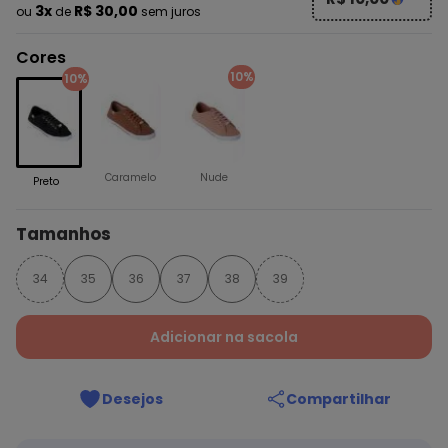
3x
R$ 30,00
ou
de
sem juros
Cores
10%
10%
Caramelo
Nude
Preto
Tamanhos
34
35
36
37
38
39
Adicionar na sacola
Desejos
Compartilhar