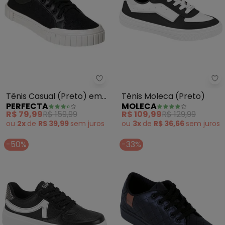
Perfecta - Tênis Casual (Preto
Mo
Tênis Casual (Preto) em
Tênis Moleca (Preto)
PERFECTA
MOLECA
Tecido com Sintético
R$ 79,99
R$ 159,99
R$ 109,99
R$ 129,99
ou
2x
de
R$ 39,99
sem
juros
ou
3x
de
R$ 36,66
sem
juros
-50%
-33%