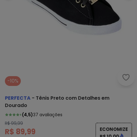
Perf
-10%
PERFECTA
-
Tênis Preto com Detalhes em
Dourado
(
4,5
)
37
avaliações
R$ 99,99
ECONOMIZE
R$ 89,99
R$ 10,00