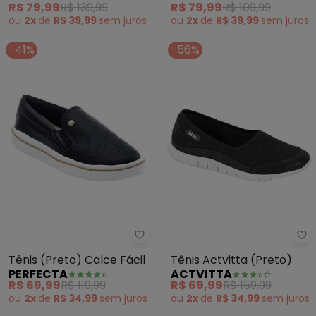
R$ 79,99
R$ 139,99
R$ 79,99
R$ 109,99
ou
2x
de
R$ 39,99
sem
juros
ou
2x
de
R$ 39,99
sem
juros
-41%
-56%
Perfecta - Tênis (Preto) Calce F
Ac
Tênis (Preto) Calce Fácil
Tênis Actvitta (Preto)
PERFECTA
ACTVITTA
R$ 69,99
R$ 119,99
R$ 69,99
R$ 159,99
ou
2x
de
R$ 34,99
sem
juros
ou
2x
de
R$ 34,99
sem
juros