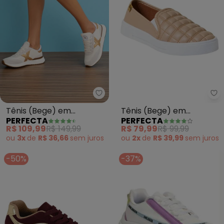
Perfecta - Tênis (Bege) em Cam
Pe
Tênis (Bege) em
Tênis (Bege) em
PERFECTA
PERFECTA
Camurça e Linho
Sintético
R$ 109,99
R$ 149,99
R$ 79,99
R$ 99,99
ou
3x
de
R$ 36,66
sem
juros
ou
2x
de
R$ 39,99
sem
juros
-50%
-37%