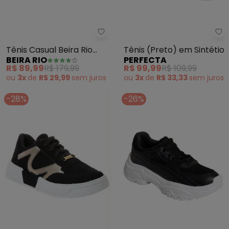
Beira Rio - Tênis Casual Beira Ri
Pe
Tênis Casual Beira Rio
Tênis (Preto) em Sintétio
BEIRA RIO
PERFECTA
(Preto)
R$ 89,99
R$ 179,99
R$ 99,99
R$ 109,99
ou
3x
de
R$ 29,99
sem
juros
ou
3x
de
R$ 33,33
sem
juros
-28%
-26%