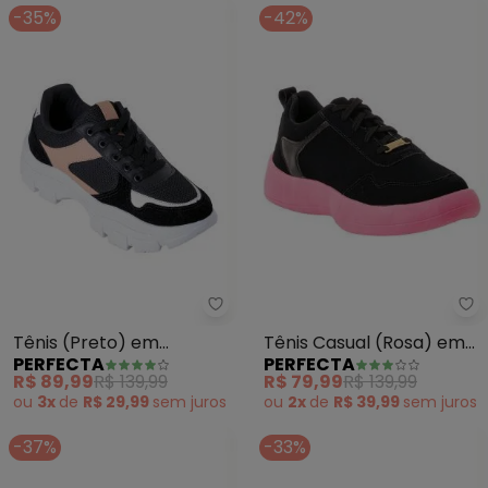
-35%
-42%
Perfecta - Tênis (Preto) em Si
Pe
Tênis (Preto) em
Tênis Casual (Rosa) em
PERFECTA
PERFECTA
Sintético com Mesh
Nobuck
R$ 89,99
R$ 139,99
R$ 79,99
R$ 139,99
ou
3x
de
R$ 29,99
sem
juros
ou
2x
de
R$ 39,99
sem
juros
-37%
-33%