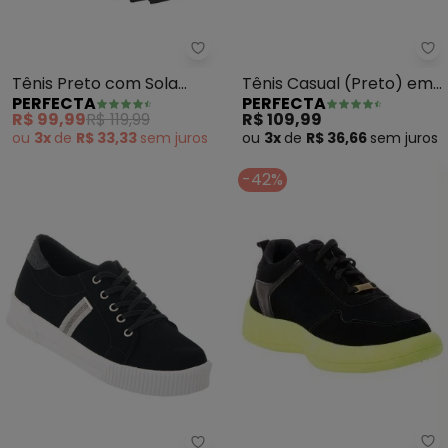
Perfecta - Tênis Preto com Sol
Pe
Tênis Preto com Sola
Tênis Casual (Preto) em
PERFECTA
PERFECTA
Tratorada
Sintético e Camurça
R$ 99,99
R$ 119,99
R$ 109,99
ou
3x
de
R$ 33,33
sem
juros
ou
3x
de
R$ 36,66
sem
juros
-42%