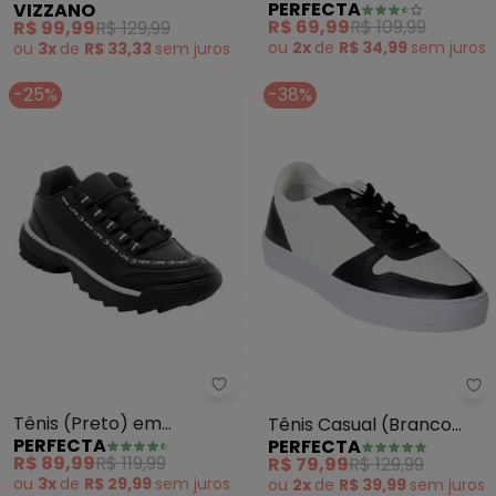
PERFECTA
VIZZANO
Sintético
Sintético
R$ 69,99
R$ 109,99
R$ 99,99
R$ 129,99
ou
2x
de
R$ 34,99
sem
juros
ou
3x
de
R$ 33,33
sem
juros
-25%
-38%
Perfecta - Tênis (Preto) em Sin
Pe
Tênis (Preto) em
Tênis Casual (Branco
PERFECTA
PERFECTA
Sintético
com Preto) em Sintético
R$ 89,99
R$ 119,99
R$ 79,99
R$ 129,99
ou
3x
de
R$ 29,99
sem
juros
ou
2x
de
R$ 39,99
sem
juros