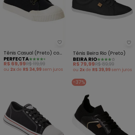
Perfecta - Tênis Casual (Pret
Be
Tênis Casual (Preto) com
Tênis Beira Rio (Preto)
PERFECTA
BEIRA RIO
Adereço Dourado
R$ 69,99
R$ 119,99
R$ 79,99
R$ 89,99
ou
2x
de
R$ 34,99
sem
juros
ou
2x
de
R$ 39,99
sem
juros
-37%