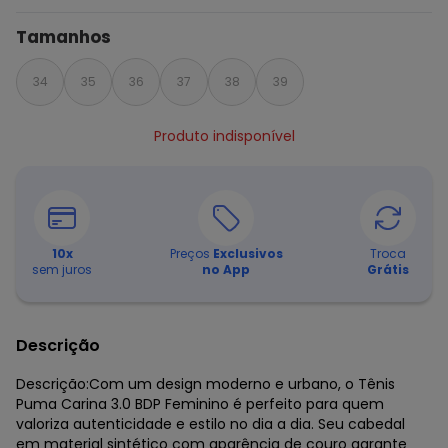
Tamanhos
34
35
36
37
38
39
Produto indisponível
10
x
Preços
Exclusivos
Troca
sem juros
no App
Grátis
Descrição
Descrição:Com um design moderno e urbano, o Tênis
Puma Carina 3.0 BDP Feminino é perfeito para quem
valoriza autenticidade e estilo no dia a dia. Seu cabedal
em material sintético com aparência de couro garante