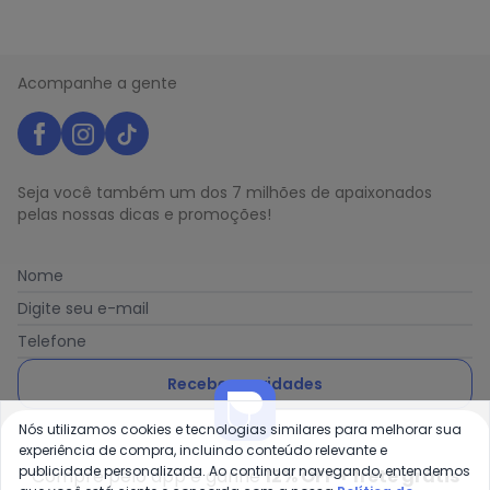
Acompanhe a gente
Seja você também um dos 7 milhões de apaixonados
pelas nossas dicas e promoções!
Nome
Digite seu e-mail
Telefone
Receber novidades
Nós utilizamos cookies e tecnologias similares para melhorar sua
Ao enviar o cadastro, você concorda com a nossa
Política
experiência de compra, incluindo conteúdo relevante e
de Privacidade
publicidade personalizada. Ao continuar navegando, entendemos
Compre pelo app e ganhe
12% OFF + frete grátis