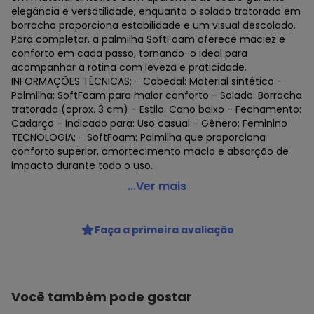
elegância e versatilidade, enquanto o solado tratorado em
borracha proporciona estabilidade e um visual descolado.
Para completar, a palmilha SoftFoam oferece maciez e
conforto em cada passo, tornando-o ideal para
acompanhar a rotina com leveza e praticidade.
INFORMAÇÕES TÉCNICAS: - Cabedal: Material sintético -
Palmilha: SoftFoam para maior conforto - Solado: Borracha
tratorada (aprox. 3 cm) - Estilo: Cano baixo - Fechamento:
Cadarço - Indicado para: Uso casual - Gênero: Feminino
TECNOLOGIA: - SoftFoam: Palmilha que proporciona
conforto superior, amortecimento macio e absorção de
impacto durante todo o uso.
Puma - Tênis Puma Carina 3.0 Bdp Feminino Branco
...Ver mais
Código do produto: 24181636
Faça a primeira avaliação
Você também pode gostar