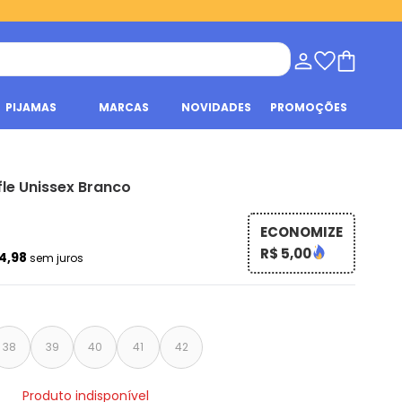
PIJAMAS
MARCAS
NOVIDADES
PROMOÇÕES
le Unissex Branco
ECONOMIZE
R$ 5,00
64,98
sem juros
38
39
40
41
42
Produto indisponível