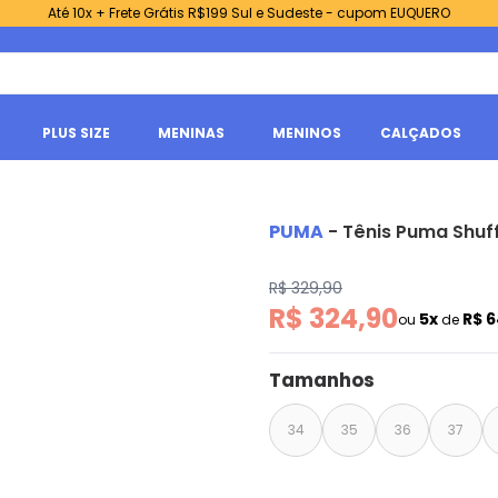
Até 10x + Frete Grátis R$199 Sul e Sudeste - cupom EUQUERO
PLUS SIZE
MENINAS
MENINOS
CALÇADOS
PUMA
-
Tênis Puma Shuff
R$ 329,90
R$ 324,90
5x
R$ 
ou
de
Tamanhos
34
35
36
37