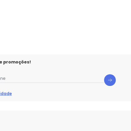
 e promoções!
one
cidade