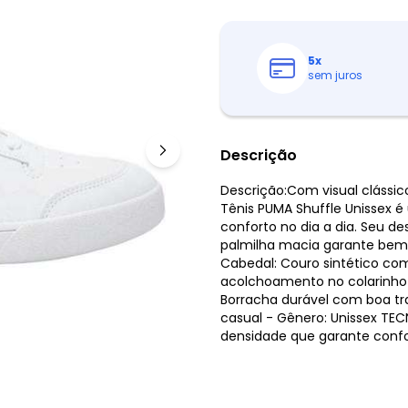
5
x
sem juros
Descrição
Descrição:Com visual clássic
Tênis PUMA Shuffle Unissex 
conforto no dia a dia. Seu d
palmilha macia garante bem
Cabedal: Couro sintético co
acolchoamento no colarinho
Borracha durável com boa tra
casual - Gênero: Unissex TE
densidade que garante confo