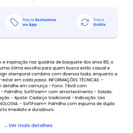
Preços
Exclusivos
Troca
no App
Grátis
o e inspiração nas quadras de basquete dos anos 80, o
é uma ótima escolha para quem busca estilo casual e
esign atemporal combina com diversos looks, enquanto a
-estar em cada passo. INFORMAÇÕES TÉCNICAS: -
m detalhe em camurça - Forro: Têxtil com
 - Palmilha: SoftFoam+ com amortecimento - Solado:
ção - Ajuste: Cadarço tradicional - Indicação: Uso
CNOLOGIA: - SoftFoam+: Palmilha com espuma de dupla
rto imediato e duradouro.
... Ver mais detalhes