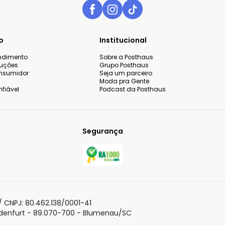
o
Institucional
endimento
Sobre a Posthaus
luções
Grupo Posthaus
nsumidor
Seja um parceiro
Moda pra Gente
fiável
Podcast da Posthaus
Segurança
 CNPJ: 80.462.138/0001-41
adenfurt - 89.070-700 - Blumenau/SC